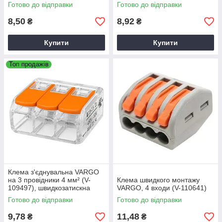
електроприладів
клема для електропроводки
Готово до відправки
Готово до відправки
8,50
8,92
₴
₴
Купити
Купити
Топ продажів
Клема з'єднувальна VARGO
на 3 провідники 4 мм² (V-
Клема швидкого монтажу
109497), швидкозатискна
VARGO, 4 входи (V-110641)
клема для електропроводки
Готово до відправки
Готово до відправки
9,78
11,48
₴
₴