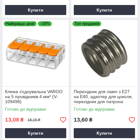
Купити
Купити
Найкраща ціна!
–19%
Топ продажів
Клема з'єднувальна VARGO
Перехідник для ламп з Е27
на 5 провідників 4 мм² (V-
на Е40, адаптер для цоколя,
109498)
перехідник для патрона
Готово до відправки
Готово до відправки
13,08
13,60
₴
₴
16,15 ₴
Купити
Купити