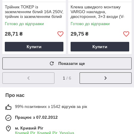
Трійник ТОКЕР із
Клема швидкого монтажу
заземленням білий 16А 250V,
VARGO накладна,
трійник із заземленням білий
двостороння, 3+3 входи (V-
116519), клема для проводів
Готово до відправки
Готово до відправки
28,71
29,75
₴
₴
Купити
Купити
Показати ще
1
/ 6
Про нас
99% позитивних з 1542 відгуків за рік
Працює з 07.02.2012
м. Кривий Ріг
Кривий Ріг, Кривий Ріг, Україна