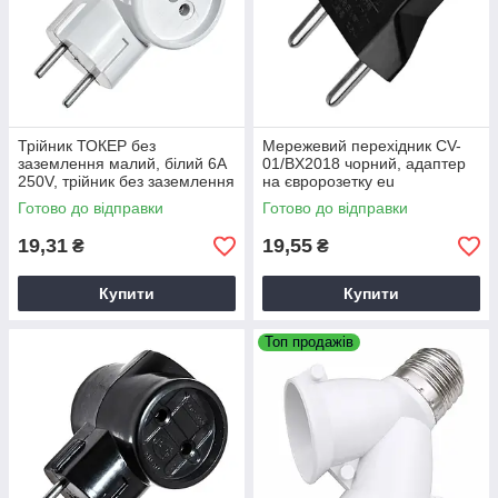
Трійник ТОКЕР без
Мережевий перехідник CV-
заземлення малий, білий 6А
01/BX2018 чорний, адаптер
250V, трійник без заземлення
на євророзетку eu
малий
Готово до відправки
Готово до відправки
19,31
19,55
₴
₴
Купити
Купити
Топ продажів