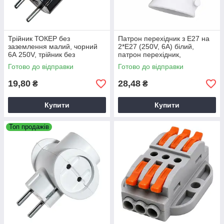
Трійник ТОКЕР без
Патрон перехідник з E27 на
заземлення малий, чорний
2*E27 (250V, 6A) білий,
6А 250V, трійник без
патрон перехідник,
заземлення малий чорний
розгалужувач для лампи
Готово до відправки
Готово до відправки
19,80
28,48
₴
₴
Купити
Купити
Топ продажів