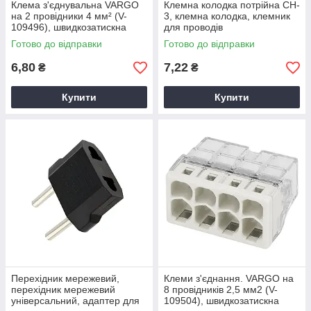
Клема з'єднувальна VARGO
Клемна колодка потрійна CH-
на 2 провідники 4 мм² (V-
3, клемна колодка, клемник
109496), швидкозатискна
для проводів
клема для електропроводки
Готово до відправки
Готово до відправки
6,80
7,22
₴
₴
Купити
Купити
Перехідник мережевий,
Клеми з'єднання. VARGO на
перехідник мережевий
8 провідників 2,5 мм2 (V-
універсальний, адаптер для
109504), швидкозатискна