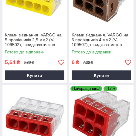
Клеми з'єднання. VARGO на
Клеми з'єднання. VARGO на
5 провідників 2,5 мм2 (V-
6 провідників 4 мм2 (V-
109502), швидкозатискна
109507), швидкозатискна
клема для електропроводки
клема для електропроводки
Готово до відправки
Готово до відправки
5,64
6
₴
₴
6,80 ₴
7,22 ₴
Купити
Купити
Найкраща ціна!
–17%