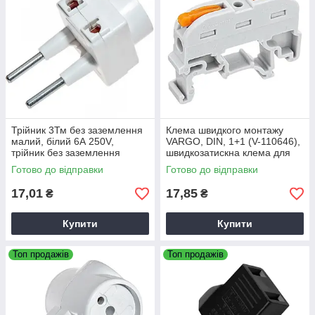
Трійник 3Тм без заземлення
Клема швидкого монтажу
малий, білий 6А 250V,
VARGO, DIN, 1+1 (V-110646),
трійник без заземлення
швидкозатискна клема для
малий
електропроводки
Готово до відправки
Готово до відправки
17,01
17,85
₴
₴
Купити
Купити
Топ продажів
Топ продажів