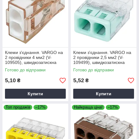
Клеми з'єднання. VARGO на
Клеми з'єднання. VARGO на
2 провідники 4 мм2 (V-
2 провідники 2,5 мм2 (V-
109505), швидкозатискна
109499), швидкозатискна
клема для електропроводки
клема для електропроводки
Готово до відправки
Готово до відправки
5,10
5,52
₴
₴
Купити
Купити
Топ продажів
–17%
Найкраща ціна!
–17%