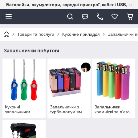
Батарейки, акумулятори, зарядні пристрої, кабелі USB, кле
Товари та послуги
Кухонне приладдя
Запальнички п
Запальнички побутові
Кухонні
Запальнички з
Запальнички
запальнички
турбо-полум'ям
кремнієві та п'єзо