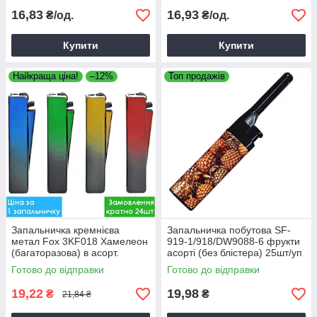
16,83
16,93
₴/од.
₴/од.
Купити
Купити
Найкраща ціна!
–12%
Топ продажів
Запальничка кремнієва
Запальничка побутова SF-
метал Fox 3KF018 Хамелеон
919-1/918/DW9088-6 фрукти
(багаторазова) в асорт.
асорті (без блістера) 25шт/уп
Готово до відправки
Готово до відправки
19,22
19,98
₴
₴
21,84 ₴