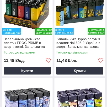
Запальничка кремнієва
Запальничка Турбо полум'я
пластик FROG PRIME в
пластик No1308-9 Україна в
асортименті, Запальничка
асорт., Запальничка газова
газова, Запальничка
Готово до відправки
Готово до відправки
пластикова
11,48
11,48
₴/од.
₴/од.
Купити
Купити