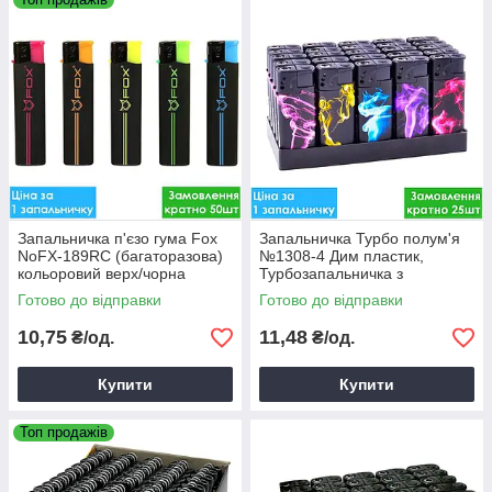
Запальничка п'єзо гума Fox
Запальничка Турбо полум'я
NoFX-189RC (багаторазова)
№1308-4 Дим пластик,
кольоровий верх/чорна
Турбозапальничка з
димчастим корпусом
Готово до відправки
Готово до відправки
10,75
11,48
₴/од.
₴/од.
Купити
Купити
Топ продажів