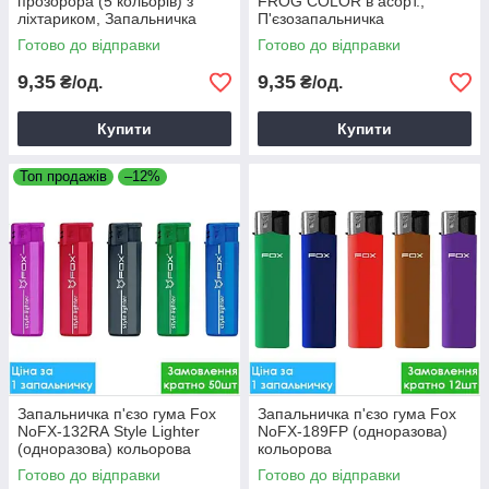
прозорора (5 кольорів) з
FROG COLOR в асорт.,
ліхтариком, Запальничка
П'єзозапальничка
газова, Запальничка
багаторазова
Готово до відправки
Готово до відправки
пластикова
9,35
9,35
₴/од.
₴/од.
Купити
Купити
Топ продажів
–12%
Запальничка п'єзо гума Fox
Запальничка п'єзо гума Fox
NoFX-132RА Style Lighter
NoFX-189FP (одноразова)
(одноразова) кольорова
кольорова
Готово до відправки
Готово до відправки