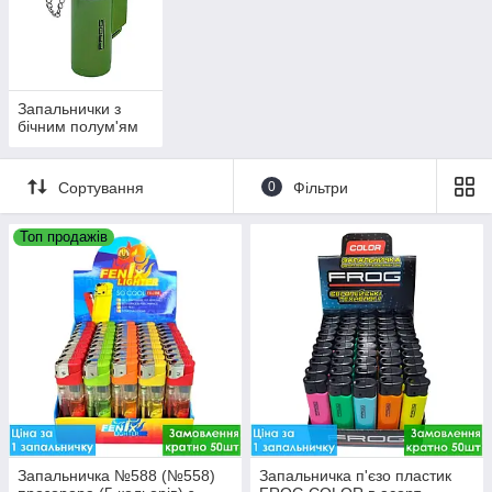
Запальнички з
бічним полум'ям
Сортування
0
Фільтри
Топ продажів
Запальничка №588 (№558)
Запальничка п'єзо пластик