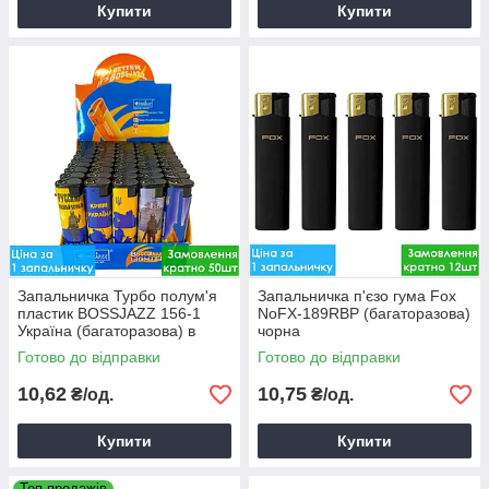
Купити
Купити
Запальничка Турбо полум'я
Запальничка п'єзо гума Fox
пластик BOSSJAZZ 156-1
NoFX-189RBP (багаторазова)
Україна (багаторазова) в
чорна
асорт.
Готово до відправки
Готово до відправки
10,62
10,75
₴/од.
₴/од.
Купити
Купити
Топ продажів