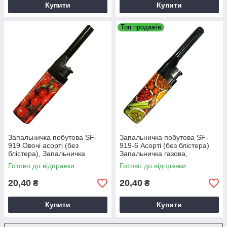
Купити
Купити
Топ продажів
Запальничка побутова SF-
Запальничка побутова SF-
919 Овочі асорті (без
919-6 Асорті (без блістера)
блістера), Запальничка
Запальничка газова,
газова, Запальничка
Запальничка пластикова
Готово до відправки
Готово до відправки
пластикова
20,40
20,40
₴
₴
Купити
Купити