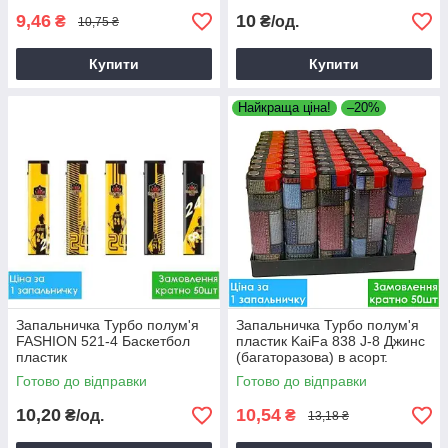
9,46
10
₴
₴/од.
10,75 ₴
Купити
Купити
Найкраща ціна!
–20%
Запальничка Турбо полум'я
Запальничка Турбо полум'я
FASHION 521-4 Баскетбол
пластик KaiFa 838 J-8 Джинс
пластик
(багаторазова) в асорт.
Готово до відправки
Готово до відправки
10,20
10,54
₴/од.
₴
13,18 ₴