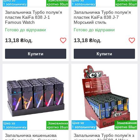
Запальничка Турбо полум'я
Запальничка Турбо полум'я
пластик KaiFa 838 J-1
пластик KaiFa 838 J-7
Famous Watch
Морський стиль
(багаторазова) в асорт.
(багаторазова) в асорт.
Готово до відправки
Готово до відправки
13,18
13,18
₴/од.
₴/од.
Купити
Купити
Запальничка кишенькова
Запальничка Турбо полум'я з