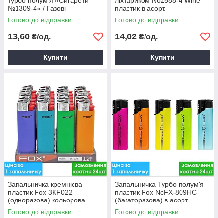
турбо полум'я «Сигарети
ліхтариком No2588-4 Wine
№1309-4» / Газові
пластик в асорт.
запальнички з турбо
Готово до відправки
Готово до відправки
полум'ям
13,60
14,02
₴/од.
₴/од.
Купити
Купити
Запальничка кремнієва
Запальничка Турбо полум'я
пластик Fox 3KF022
пластик Fox NoFX-809HC
(одноразова) кольорова
(багаторазова) в асорт.
Готово до відправки
Готово до відправки