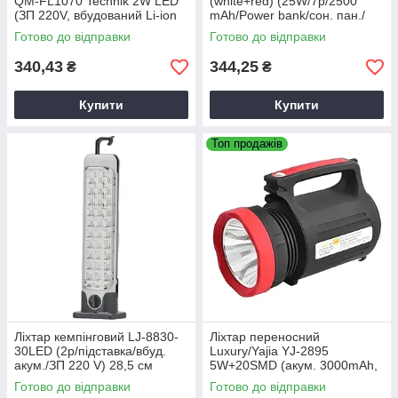
QM-FL1070 Technik 2W LED
(white+red) (25W/7р/2500
(ЗП 220V, вбудований Li-ion
mAh/Power bank/сон. пан./
акумулятор, 2 режими)
вбуд. акум./ЗП microUSB)
Готово до відправки
Готово до відправки
16,5 см,
340,43
344,25
₴
₴
Купити
Купити
Топ продажів
Ліхтар кемпінговий LJ-8830-
Ліхтар переносний
30LED (2р/підставка/вбуд.
Luxury/Yajia YJ-2895
акум./ЗП 220 V) 28,5 см
5W+20SMD (акум. 3000mAh,
power bank, ЗП 220V) 17.5см
Готово до відправки
Готово до відправки