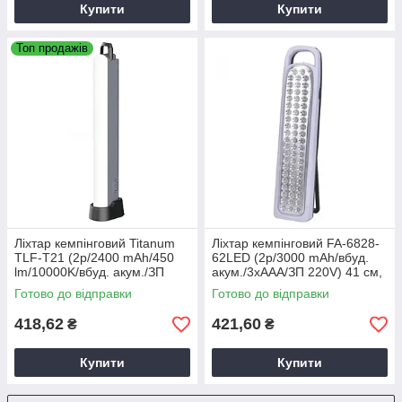
Купити
Купити
Топ продажів
Ліхтар кемпінговий Titanum
Ліхтар кемпінговий FA-6828-
TLF-T21 (2р/2400 mAh/450
62LED (2р/3000 mAh/вбуд.
lm/10000K/вбуд. акум./ЗП
акум./3хААА/ЗП 220V) 41 см,
Type-C) сірий
лампа акумуляторна
Готово до відправки
Готово до відправки
універсальна
418,62
421,60
₴
₴
Купити
Купити