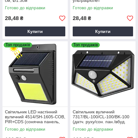
см, Ø1.3см
ультрафіолет
Готово до відправки
Готово до відправки
28,48
28,48
₴
₴
Купити
Купити
Топ продажів
Топ продажів
Світильник LED настінний
Світильник вуличний
вуличний 4514/SH-1605-COB,
7317/BL-100/CL-100/BK-100
PIR+CDS (сонячна панель,
(датч. руху/сон. пан./вбуд.
датчик світла та руху, вбуд.
акум.)
Готово до відправки
Готово до відправки
акум.)