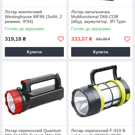
Ліхтар кемпінговий
Ліхтар-запальничка
Westinghouse WF86 (3хAA, 2
Multifunctional D68-COB
режими, IPX4)
(вбуд. акумулятор, ЗП Type-
C) Box, Запальничка з
Готово до відправки
Готово до відправки
ліхтарем
319,18
333,07
₴
₴
391,85 ₴
Купити
Купити
Ліхтар переносний Quantum
Ліхтар переносний F-910-B