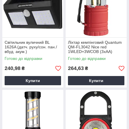
Світильник вуличний BL
Ліхтар кемпінговий Quantum
1626A (датч. руху/сон. пан./
QM-FL3042 Nice red
вбуд. акум.)
1WLED+3WCOB (3xAA)
червоний, Похідний ліхтар
Готово до відправки
Готово до відправки
COB+LED
240,98
264,63
₴
₴
Купити
Купити