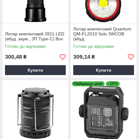
Ліхтар кемпінговий Quantum
Ліхтар кемпінговий 2811-LED
QM-FL2010 Solo 3WCOB
(вбуд. акум., ЗП Type-C) Box
(вбуд.
акум./1200mAh/200lm/3р)
Готово до відправки
Готово до відправки
ліхтар для туризму, ліхтар
для походу
300,48
309,14
₴
₴
Купити
Купити
Найкраща ціна!
–15%