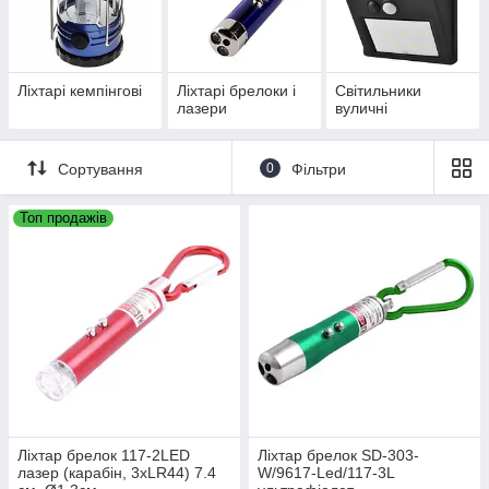
Ліхтарі кемпінгові
Ліхтарі брелоки і
Світильники
лазери
вуличні
Сортування
0
Фільтри
Топ продажів
Ліхтар брелок 117-2LED
Ліхтар брелок SD-303-
лазер (карабін, 3xLR44) 7.4
W/9617-Led/117-3L