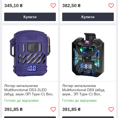
345,10
382,50
₴
₴
Купити
Купити
Ліхтар-запальничка
Ліхтар-запальничка
Multifunctional D53-2LED
Multifunctional D69 (вбуд.
(вбуд. акум./ЗП Type-C) Box,
акум., ЗП Type-C) Box,
Запальничка з ліхтарем
Запальничка з ліхтарем
Готово до відправки
Готово до відправки
391,85
391,85
₴
₴