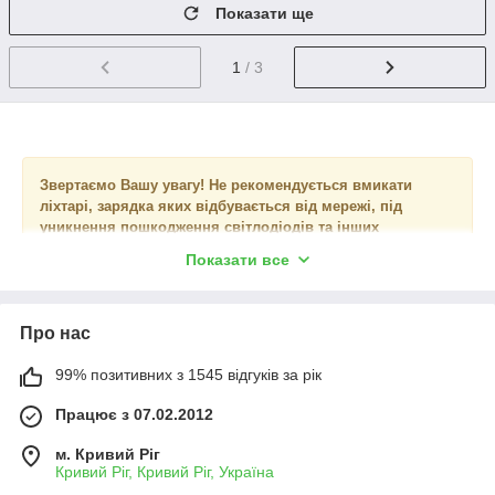
Показати ще
1
/ 3
Звертаємо Вашу увагу! Не рекомендується вмикати
ліхтарі, зарядка яких відбувається від мережі, під
уникнення пошкодження світлодіодів та інших
внутрішніх компонентів ліхтаря.
Показати все
При виникненні будь-яких питань щодо вибору джерела
світла, менеджер інтернет-магазину ➦ bat-
Про нас
opt.com.ua, готовий проконсультувати Вас та допомогти
оформити замовлення!
99% позитивних з 1545 відгуків за рік
Працює з 07.02.2012
м. Кривий Ріг
Кривий Ріг, Кривий Ріг, Україна