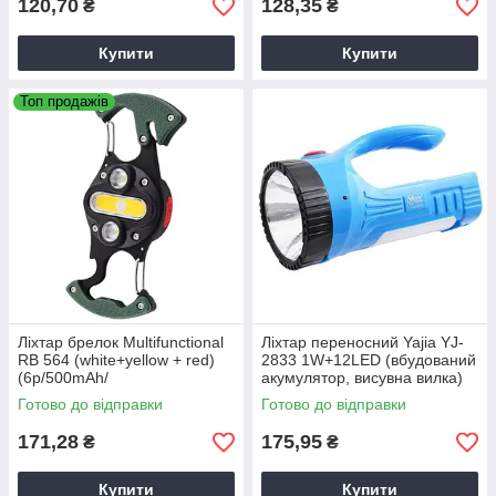
120,70
128,35
₴
₴
Купити
Купити
Топ продажів
Ліхтар брелок Multifunctional
Ліхтар переносний Yajia YJ-
RB 564 (white+yellow + red)
2833 1W+12LED (вбудований
(6р/500mAh/
акумулятор, висувна вилка)
магніт/2*карабіна/вбуд. акум./
15.7 см
Готово до відправки
Готово до відправки
ЗП Type-C), компактний
ліхтар
171,28
175,95
₴
₴
Купити
Купити