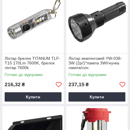
Ліхтар брелок TITANUM TLF-
Ліхтар кемпінговий YW-038-
T15 170Lm 7600K, брелок
3W (2р/1*лампа 3W/гнучка
ліхтар 7600k
лампа/сон.
пан.),Портативний
Готово до відправки
Готово до відправки
туристичний ліхтар
216,32
237,15
₴
₴
Купити
Купити