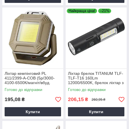
Найкраща ціна!
–21%
Ліхтар кемпінговий PL
Ліхтар брелок TITANUM TLF-
411/2399-A-COB (5р/3000-
TLF-T16 160Lm
4100-6500К/магніт/вбуд.
12000/6500K, брелок ліхтар з
акум.) 6 см в асорт.
двома режимами
Готово до відправки
Готово до відправки
195,08
206,15
₴
₴
260,95 ₴
Купити
Купити