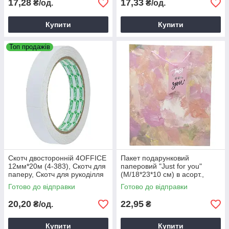
17,28
17,33
₴/од.
₴/од.
Купити
Купити
Топ продажів
Скотч двосторонній 4OFFICE
Пакет подарунковий
12мм*20м (4-383), Скотч для
паперовий "Just for you"
паперу, Скотч для рукоділля
(M/18*23*10 см) в асорт.,
пакет середній розмір,
Готово до відправки
Готово до відправки
упаковка для подарунків
20,20
22,95
₴/од.
₴
Купити
Купити