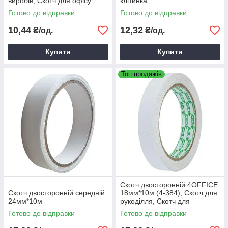
виробів, Скотч для офісу
клітинка
Готово до відправки
Готово до відправки
10,44
12,32
₴/од.
₴/од.
Купити
Купити
Топ продажів
Скотч двосторонній 4OFFICE
Скотч двосторонній середній
18мм*10м (4-384), Скотч для
24мм*10м
рукоділля, Скотч для
пакування
Готово до відправки
Готово до відправки