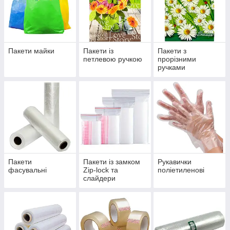
Пакети майки
Пакети із
Пакети з
петлевою ручкою
прорізними
ручками
Пакети
Пакети із замком
Рукавички
фасувальні
Zip-lock та
поліетиленові
слайдери