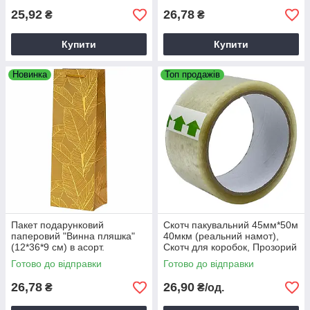
25,92
26,78
₴
₴
Купити
Купити
Новинка
Топ продажів
Пакет подарунковий
Скотч пакувальний 45мм*50м
паперовий "Винна пляшка"
40мкм (реальний намот),
(12*36*9 см) в асорт.
Скотч для коробок, Прозорий
пакувальний скотч
Готово до відправки
Готово до відправки
26,78
26,90
₴
₴/од.