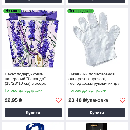
Новинка
Топ продажів
Пакет подарунковий
Рукавички поліетиленові
паперовий "Лаванда"
одноразові прозорі,
(18*23*10 см) в асорт.
господарські рукавички для
рук (100 шт)
Готово до відправки
Готово до відправки
22,95
23,40
₴
₴/упаковка
Купити
Купити