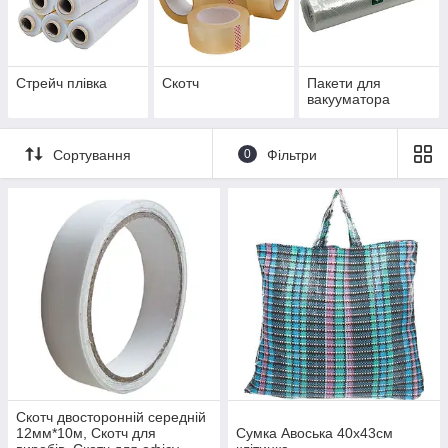
Стрейч плівка
Скотч
Пакети для
вакууматора
Сортування
0
Фільтри
Скотч двосторонній середній
12мм*10м, Скотч для
Сумка Авоська 40х43см