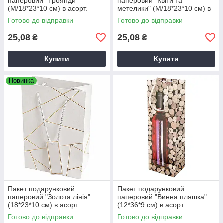
паперовий "Троянди"
паперовий "Квіти та
(M/18*23*10 см) в асорт.
метелики" (M/18*23*10 см) в
асорт.
Готово до відправки
Готово до відправки
25,08
25,08
₴
₴
Купити
Купити
Новинка
Пакет подарунковий
Пакет подарунковий
паперовий "Золота лінія"
паперовий "Винна пляшка"
(18*23*10 см) в асорт.
(12*36*9 см) в асорт.
Готово до відправки
Готово до відправки