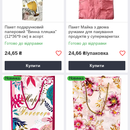
Пакет подарунковий
Пакет Майка з двома
паперовий "Винна пляшка"
ручками для пакування
(12*36*9 см) в асорт.
продуктів у супермаркетах
18х30 (5,5мкм) 100шт/уп
Готово до відправки
Готово до відправки
24,65
24,66
₴
₴/упаковка
Купити
Купити
Новинка
Новинка