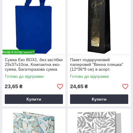
Сумка Еко BOX1, без застібки
Пакет подарунковий
29х37х10см, Компактна еко-
паперовий "Винна пляшка"
сумка, Багаторазова сумка
(12*36*9 см) в асорт.
без замка, в асорт.
Готово до відправки
Готово до відправки
23,65
24,65
₴
₴
Купити
Купити