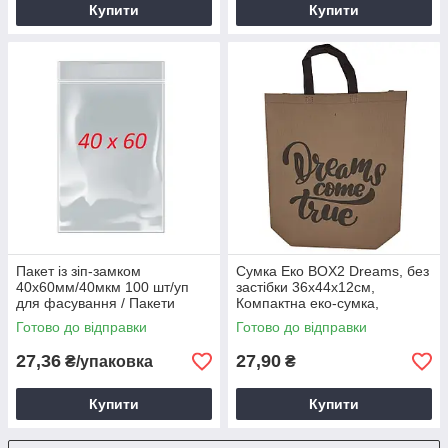
Купити
Купити
Пакет із зіп-замком
Сумка Еко BOX2 Dreams, без
40х60мм/40мкм 100 шт/уп
застібки 36х44х12см,
для фасування / Пакети
Компактна еко-сумка,
гріппери zip lock
Багаторазова сумка без
Готово до відправки
Готово до відправки
поліетиленові на застібці
замка
27,36
27,90
₴/упаковка
₴
Купити
Купити