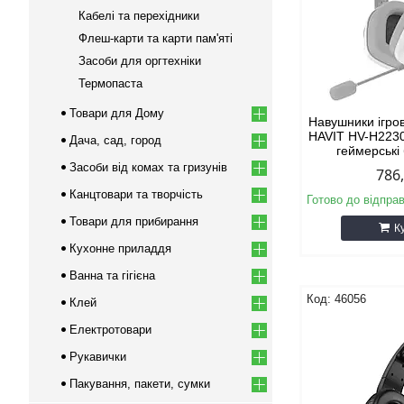
Кабелі та перехідники
Флеш-карти та карти пам'яті
Засоби для оргтехніки
Термопаста
Товари для Дому
Навушники ігров
HAVIT HV-H223
Дача, сад, город
геймерські 
Засоби від комах та гризунів
786
Канцтовари та творчість
Готово до відпра
Товари для прибирання
К
Кухонне приладдя
Ванна та гігієна
46056
Клей
Електротовари
Рукавички
Пакування, пакети, сумки