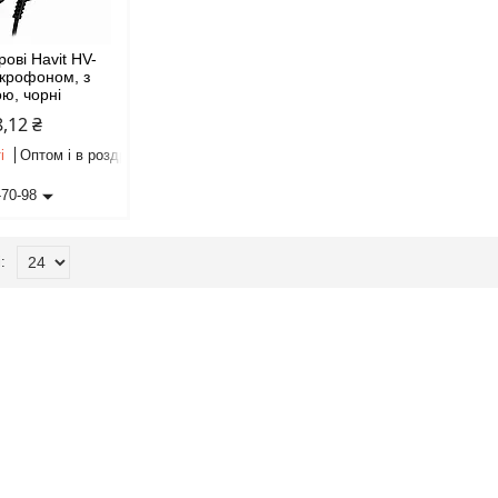
рові Havit HV-
ікрофоном, з
ою, чорні
8,12 ₴
і
Оптом і в роздріб
-70-98