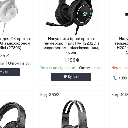
і для ПК дротові
Навушники ігрові дротові
Наву
0d з мікрофоном
геймерські Havit HV-H2232D з
геймер
білі (27806)
мікрофоном і підсвічуванням,
H202d
чорні
(
,25 ₴
1 156 ₴
вки
Оптом і в роздріб
Готово до відправки
Оптом і в роздріб
Немає в 
упити
Купити
+380 
37062
401