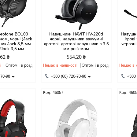
orofone BO109
Навушники HAVIT HV-220d
Навушн
оном, чорні (Jack
чорні, навушники вакуумні
ігров
ник Jack 3,5 мм
дротові, дротові навушники з 3.5
червоні
2*Jack 3,5 мм
мм роз'ємом
,62 ₴
554,20 ₴
і
Оптом і в роздріб
Немає в наявності
Оптом і в роздріб
Немає в 
-70-98
+380 (68) 720-70-98
+380 
46057
460