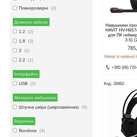
Повнорозмірні
3
Довжина кабелю
Навушники ігро
HAVIT HV-H657
1.2
2
для ПК геймер
3,5) 
1.8
3
785
2
1
Немає в наявност
2.2
1
+380 (68) 720
Інтерфейси
USB
2
26862
Матеріал амбушюра
Штучна шкіра (шкірозамінник)
6
Виробник
Borofone
4