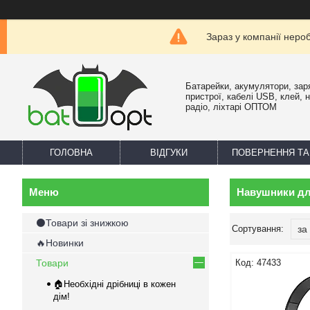
Зараз у компанії неро
Батарейки, акумулятори, зар
пристрої, кабелі USB, клей, 
радіо, ліхтарі ОПТОМ
ГОЛОВНА
ВІДГУКИ
ПОВЕРНЕННЯ ТА
Навушники дл
⚫Товари зі знижкою
🔥Новинки
Товари
47433
🏠Необхідні дрібниці в кожен
дім!