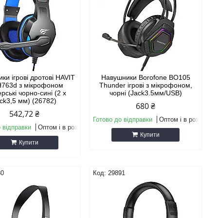
ки ігрові дротові HAVIT
Навушники Borofone BO105
H763d з мікрофоном
Thunder ігрові з мікрофоном,
рські чорно-сині (2 х
чорні (Jack3.5мм/USB)
ck3,5 мм) (26782)
680 ₴
542,72 ₴
Готово до відправки
Оптом і в роздріб
 відправки
Оптом і в роздріб
Купити
Купити
80
29891