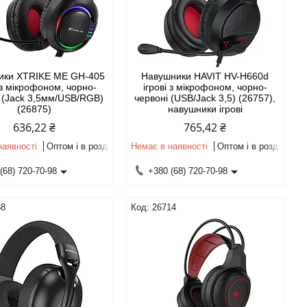
ики XTRIKE ME GH-405
Навушники HAVIT HV-H660d
і з мікрофоном, чорно-
ігрові з мікрофоном, чорно-
 (Jack 3,5мм/USB/RGB)
червоні (USB/Jack 3,5) (26757),
(26875)
навушники ігрові
636,22 ₴
765,42 ₴
наявності
Оптом і в роздріб
Немає в наявності
Оптом і в роздріб
(68) 720-70-98
+380 (68) 720-70-98
58
26714