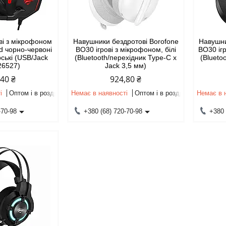
ві з мікрофоном
Навушники бездротові Borofone
Навушни
d чорно-червоні
BO30 ігрові з мікрофоном, білі
BO30 ігр
ські (USB/Jack
(Bluetooth/перехідник Type-C х
(Blueto
(26527)
Jack 3,5 мм)
,40 ₴
924,80 ₴
і
Оптом і в роздріб
Немає в наявності
Оптом і в роздріб
Немає в 
-70-98
+380 (68) 720-70-98
+380 