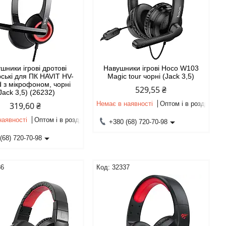
шники ігрові дротові
Навушники ігрові Hoco W103
ські для ПК HAVIT HV-
Magic tour чорні (Jack 3,5)
 з мікрофоном, чорні
529,55 ₴
Jack 3,5) (26232)
Немає в наявності
Оптом і в роздріб
319,60 ₴
наявності
Оптом і в роздріб
+380 (68) 720-70-98
(68) 720-70-98
86
32337