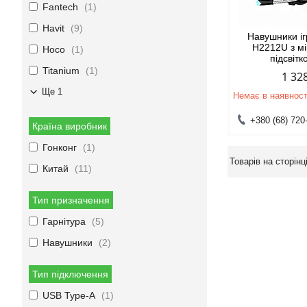
Fantech
1
Havit
9
Навушники іг
H2212U з м
Hoco
1
підсвітк
Titanium
1
1 32
Ще 1
Немає в наявност
+380 (68) 720
Країна виробник
Гонконг
1
Китай
11
Тип призначення
Гарнітура
5
Навушники
2
Тип підключення
USB Type-A
1