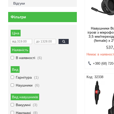
Відгуки
Фільтри
Навушники B
ігрові з мікроф
Ціна
3,5 мм/перехід
(female) х 
537
Наявність
Немає в наявност
В наявності
6
+380 (68) 720
Вид
32338
Гарнітура
1
Наушники
6
Вид навушників
Вакуумні
3
Накладні
8