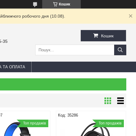
Кошик
йближчого робочого дня (10.08).
Кошик
5-35
А ТА ОПЛАТА
97
35286
Топ продажів
Топ продажів