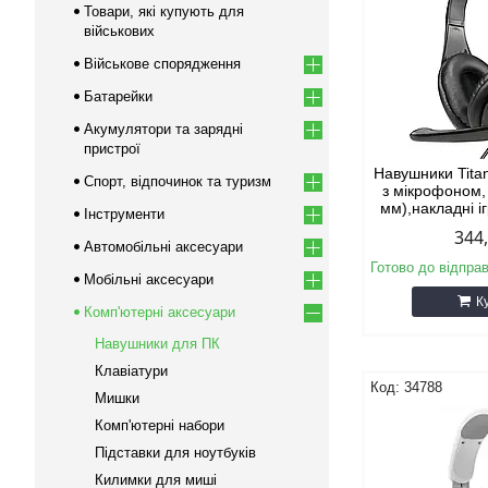
Товари, які купують для
військових
Військове спорядження
Батарейки
Акумулятори та зарядні
пристрої
Навушники Tita
Спорт, відпочинок та туризм
з мікрофоном, 
мм),накладні і
Інструменти
344
Автомобільні аксесуари
Готово до відпра
Мобільні аксесуари
К
Комп'ютерні аксесуари
Навушники для ПК
Клавіатури
34788
Мишки
Комп'ютерні набори
Підставки для ноутбуків
Килимки для миші