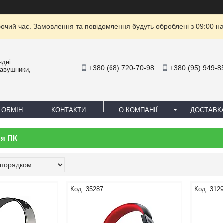
бочий час. Замовлення та повідомлення будуть оброблені з 09:00 на
ядні
+380 (68) 720-70-98
+380 (95) 949-8
навушники,
 ОБМІН
КОНТАКТИ
О КОМПАНІЇ
ДОСТАВК
я ПК
35287
312