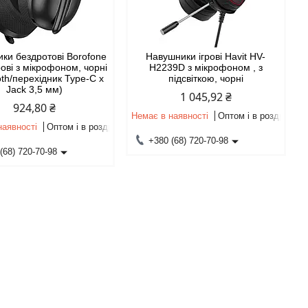
ки бездротові Borofone
Навушники ігрові Havit HV-
ові з мікрофоном, чорні
H2239D з мікрофоном , з
oth/перехідник Type-C х
підсвіткою, чорні
Jack 3,5 мм)
1 045,92 ₴
924,80 ₴
Немає в наявності
Оптом і в роздріб
наявності
Оптом і в роздріб
+380 (68) 720-70-98
(68) 720-70-98