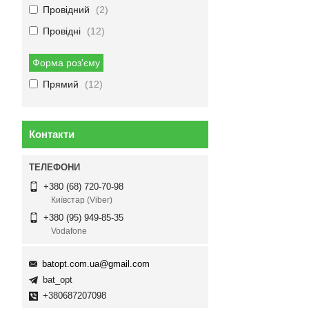
Провідний
2
Провідні
12
Форма роз'єму
Прямий
12
Контакти
+380 (68) 720-70-98
Київстар (Viber)
+380 (95) 949-85-35
Vodafone
batopt.com.ua@gmail.com
bat_opt
+380687207098