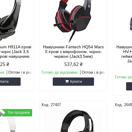
num H911A ігрові
Навушники Fantech HQ54 Mars
Навушни
чорні (Jack 3,5
II ігрові з мікрофоном, чорно-
HV-
грові навушники
червоні (Jack3.5мм)
гейме
Ja
,25 ₴
537,62 ₴
вки
Оптом і в роздріб
Готово до відправки
Оптом і в роздріб
Готово до
упити
Купити
27407
264
Топ продажів