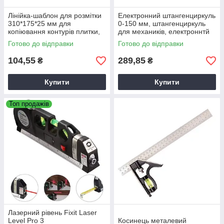
Лінійка-шаблон для розмітки
Електронний штангенциркуль
310*175*25 мм для
0-150 мм, штангенциркуль
копіювання контурів плитки,
для механиків, електроннтй
шаблон лінійка
штангенциркуль
Готово до відправки
Готово до відправки
104,55
289,85
₴
₴
Купити
Купити
Топ продажів
Лазерний рівень Fixit Laser
Level Pro 3
Косинець металевий