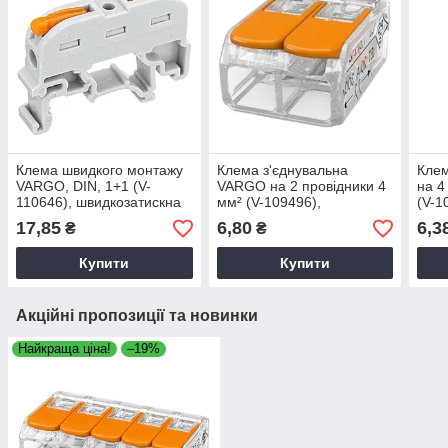
Клема швидкого монтажу
Клема з'єднувальна
Клем
VARGO, DIN, 1+1 (V-
VARGO на 2 провідники 4
на 4
110646), швидкозатискна
мм² (V-109496),
(V-1
клема для
швидкозатискна клема
швид
17,85
6,80
6,3
₴
₴
електропроводки
для електропроводки
для 
Купити
Купити
Акційні пропозиції та новинки
Найкраща ціна!
–19%