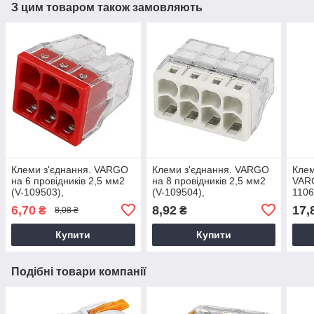
З цим товаром також замовляють
Клеми з'єднання. VARGO
Клеми з'єднання. VARGO
Клем
на 6 провідників 2,5 мм2
на 8 провідників 2,5 мм2
VARG
(V-109503),
(V-109504),
1106
швидкозатискна клема
швидкозатискна клема
клем
6,70
8,92
17,
₴
₴
8,08 ₴
для електропроводки
для електропроводки
елек
Купити
Купити
Подібні товари компанії