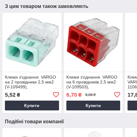
З цим товаром також замовляють
Клеми з'єднання. VARGO
Клеми з'єднання. VARGO
Клем
на 2 провідники 2,5 мм2
на 6 провідників 2,5 мм2
VARG
(V-109499),
(V-109503),
1106
швидкозатискна клема
швидкозатискна клема
клем
5,52
6,70
17,
₴
₴
8,08 ₴
для електропроводки
для електропроводки
елек
Купити
Купити
Подібні товари компанії