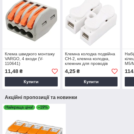
Клема швидкого монтажу
Клемна колодка подвійна
Набі
VARGO, 4 входи (V-
CH-2, клемна колодка,
кіле
110641)
клемник для проводів
М5/М
шт./
11,48
4,25
114
₴
₴
кіль
Купити
Купити
Акційні пропозиції та новинки
Найкраща ціна!
–19%