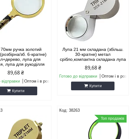
 70мм ручка золотий
Лупа 21 мм складана (збільш.
(розбірна/зб. 6-кратне)
30-кратне) метал
л+дерево, лупа для
срібло,компактна складана лупа
я, лупа для рукоділля
89,68 ₴
89,68 ₴
Готово до відправки
Оптом і в роздріб
 відправки
Оптом і в роздріб
Купити
Купити
43
38263
Топ продажів