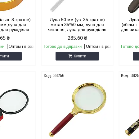
ільш. 8-кратне)
Лупа 50 мм (ув. 35-кратне)
Лупа
 мм,лупа для
метал 35*50 мм, лупа для
(збільш.
 для рукоділля
читання, лупа для рукоділля
для чита
,65 ₴
285,60 ₴
вки
Оптом і в роздріб
Готово до відправки
Оптом і в роздріб
Готово до
упити
Купити
38256
382