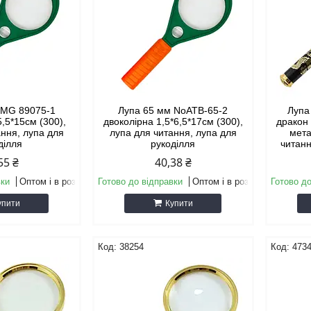
 MG 89075-1
Лупа 65 мм NoАТВ-65-2
Лупа
5,5*15см (300),
двоколірна 1,5*6,5*17см (300),
дракон 
ання, лупа для
лупа для читання, лупа для
мета
ділля
рукоділля
читанн
55 ₴
40,38 ₴
вки
Оптом і в роздріб
Готово до відправки
Оптом і в роздріб
Готово до
упити
Купити
38254
473