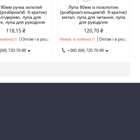
 90мм ручка золотий
Лупа 80мм із позолотою
(розбірна/зб. 6-кратне)
(розбірна/з кільцем/зб. 8-кратне)
л+дерево, лупа для
метал, лупа для читання, лупа
я, лупа для рукоділля
для рукоділля
118,15 ₴
120,70 ₴
наявності
Оптом і в роздріб
Немає в наявності
Оптом і в роздріб
(68) 720-70-98
+380 (68) 720-70-98