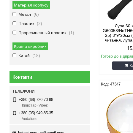
Матеріал корпусу
Метал
6
Пластик
2
Лупа 60
G60058/NoTH60
Прорезиненный пластик
1
2р) 3*9*20см 
читання, лупа
Країна виробник
15
Китай
18
Готово до відпра
К
Контакти
47347
+380 (68) 720-70-98
Київстар (Viber)
+380 (95) 949-85-35
Vodafone
batopt.com.ua@gmail.com