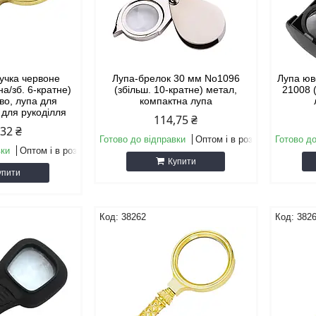
учка червоне
Лупа-брелок 30 мм No1096
Лупа юв
на/зб. 6-кратне)
(збільш. 10-кратне) метал,
21008 
во, лупа для
компактна лупа
 для рукоділля
114,75 ₴
,32 ₴
Готово до відправки
Оптом і в роздріб
Готово до
вки
Оптом і в роздріб
Купити
упити
38262
382