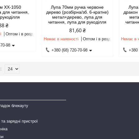
мм XX-1050
Лупа 70мм ручка червоне
Лупа
а для читання,
дерево (розбірна/зб. 6-кратне)
дракон 
 рукоділля
метал+дерево, лупа для
мета
читання, лупа для рукоділля
читанн
88 ₴
81,60 ₴
і
Оптом і в роздріб
Немає в наявності
Оптом і в роздріб
Немає в 
-70-98
+380 (68) 720-70-98
+380 
падок блекауту
та зарядні пристрої
ніка
ри