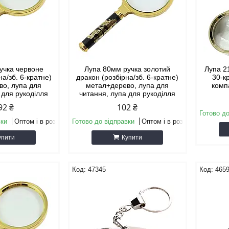
учка червоне
Лупа 80мм ручка золотий
Лупа 2
на/зб. 6-кратне)
дракон (розбірна/зб. 6-кратне)
30-к
во, лупа для
метал+дерево, лупа для
комп
 для рукоділля
читання, лупа для рукоділля
92 ₴
102 ₴
Готово до
вки
Оптом і в роздріб
Готово до відправки
Оптом і в роздріб
упити
Купити
47345
465