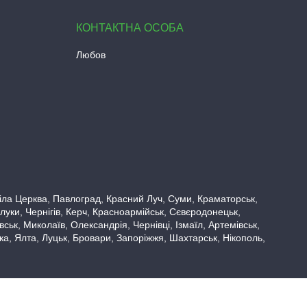
Любов
 Біла Церква, Павлоград, Красний Луч, Суми, Краматорськ,
луки, Чернігів, Керч, Красноармійськ, Сєвєродонецьк,
ьк, Миколаїв, Олександрія, Чернівці, Ізмаїл, Артемівськ,
вка, Ялта, Луцьк, Бровари, Запоріжжя, Шахтарськ, Нікополь,