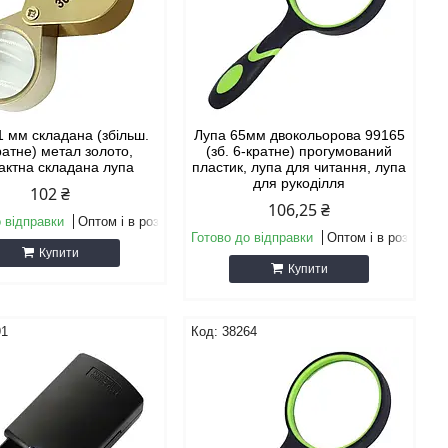
1 мм складана (збільш.
Лупа 65мм двокольорова 99165
ратне) метал золото,
(зб. 6-кратне) прогумований
актна складана лупа
пластик, лупа для читання, лупа
для рукоділля
102 ₴
106,25 ₴
 відправки
Оптом і в роздріб
Готово до відправки
Оптом і в роздріб
Купити
Купити
91
38264