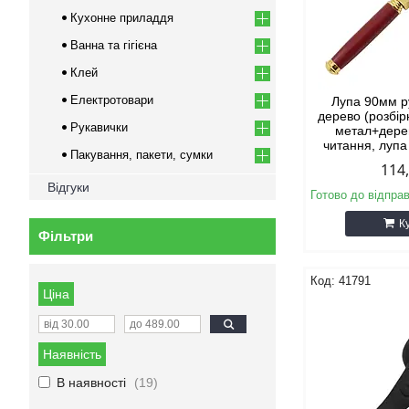
Кухонне приладдя
Ванна та гігієна
Клей
Електротовари
Лупа 90мм р
дерево (розбір
Рукавички
метал+дере
читання, лупа
Пакування, пакети, сумки
114
Відгуки
Готово до відпра
К
Фільтри
41791
Ціна
Наявність
В наявності
19