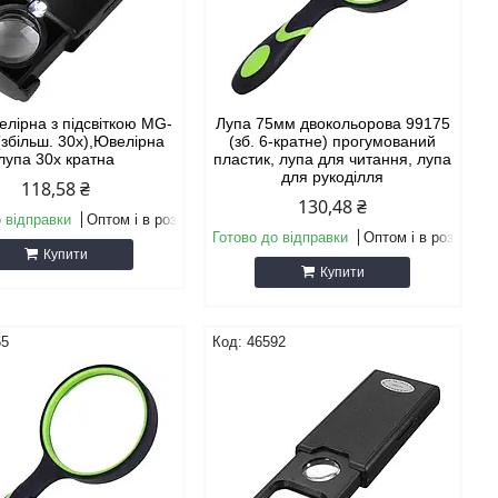
елірна з підсвіткою MG-
Лупа 75мм двокольорова 99175
(збільш. 30х),Ювелірна
(зб. 6-кратне) прогумований
лупа 30x кратна
пластик, лупа для читання, лупа
для рукоділля
118,58 ₴
130,48 ₴
 відправки
Оптом і в роздріб
Готово до відправки
Оптом і в роздріб
Купити
Купити
65
46592