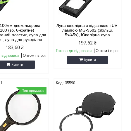
 100мм двокольорова
Лупа ювелірна з підсвіткою і UV-
100 (зб. 6-кратне)
лампою MG-9582 (збільш.
ваний пластик, лупа для
5х/45х), Ювелірна лупа
я, лупа для рукоділля
197,62 ₴
183,60 ₴
Готово до відправки
Оптом і в роздріб
 відправки
Оптом і в роздріб
Купити
Купити
41
35590
Топ продажів