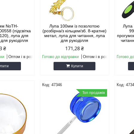
 мм NoТН-
Лупа 100мм із позолотою
Лупа
0558 (підсвітка
(розбірна/з кільцем/зб. 8-кратне)
99
(120), лупа для
метал, лупа для читання, лупа
прогумо
 для рукоділля
для рукоділля
читанн
3 ₴
171,28 ₴
вки
Оптом і в роздріб
Готово до відправки
Оптом і в роздріб
Готово до
упити
Купити
47346
473
Топ продажів