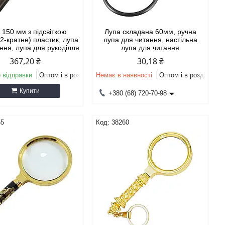
 150 мм з підсвіткою
Лупа складана 60мм, ручна
 2-кратне) пластик, лупа
лупа для читання, настільна
ння, лупа для рукоділля
лупа для читання
367,20 ₴
30,18 ₴
 відправки
Оптом і в роздріб
Немає в наявності
Оптом і в роздріб
Купити
+380 (68) 720-70-98
55
38260