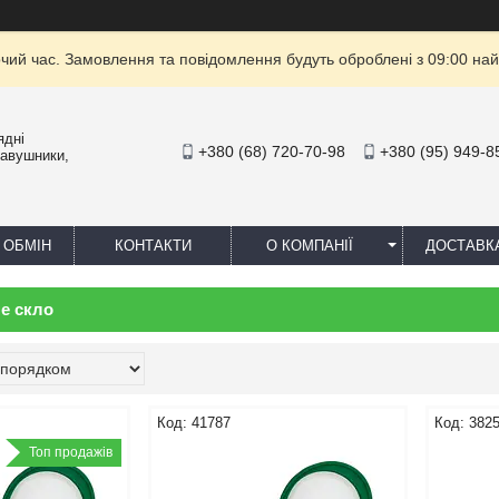
очий час. Замовлення та повідомлення будуть оброблені з 09:00 най
ядні
+380 (68) 720-70-98
+380 (95) 949-8
навушники,
 ОБМІН
КОНТАКТИ
О КОМПАНІЇ
ДОСТАВК
е скло
41787
382
Топ продажів