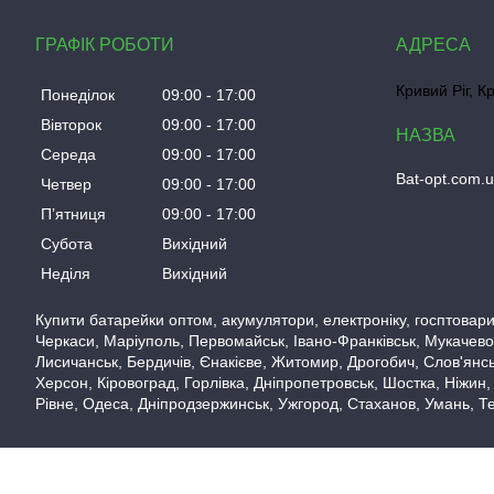
ГРАФІК РОБОТИ
Кривий Ріг, К
Понеділок
09:00
17:00
Вівторок
09:00
17:00
Середа
09:00
17:00
Bat-opt.com.
Четвер
09:00
17:00
Пʼятниця
09:00
17:00
Субота
Вихідний
Неділя
Вихідний
Купити батарейки оптом, акумулятори, електроніку, госптовари,
Черкаси, Маріуполь, Первомайськ, Івано-Франківськ, Мукачево,
Лисичанськ, Бердичів, Єнакієве, Житомир, Дрогобич, Слов'янськ
Херсон, Кіровоград, Горлівка, Дніпропетровськ, Шостка, Ніжин,
Рівне, Одеса, Дніпродзержинськ, Ужгород, Стаханов, Умань, Те