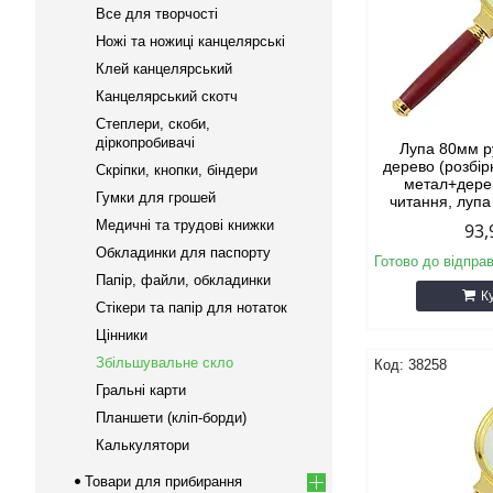
Все для творчості
Ножі та ножиці канцелярські
Клей канцелярський
Канцелярський скотч
Степлери, скоби,
діркопробивачі
Лупа 80мм р
дерево (розбір
Скріпки, кнопки, біндери
метал+дере
Гумки для грошей
читання, лупа
Медичні та трудові книжки
93,
Обкладинки для паспорту
Готово до відпра
Папір, файли, обкладинки
К
Стікери та папір для нотаток
Цінники
Збільшувальне скло
38258
Гральні карти
Планшети (кліп-борди)
Калькулятори
Товари для прибирання