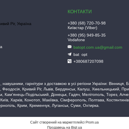
+380 (68) 720-70-98
ривий Ріг, Україна
Київстар (Viber)
+380 (95) 949-85-35
Vodafone
ua
batopt.com.ua@gmail.com
bat_opt
+380687207098
 навушники, гарнітури з доставкою в усі регіони України: Вінниця,
 Феодосія, Кривий Ріг, Львів, Бердянськ, Калуш, Хмельницький, При
, Кам'янець-Подільський, Донецьк, Гадяч, Мелітополь, Торез, Алчевс
 Київ, Харків, Конотоп, Макіївка, Сімферополь, Полтава, Костянтині
рнопіль, Крим, Кременчук, Луганськ, Суми, Охтирка.
Сайт створений на маркетплейсі
Prom.ua
Продавець на Bigl.ua