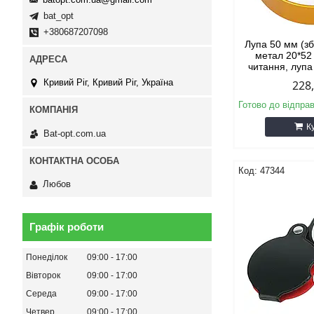
bat_opt
+380687207098
Лупа 50 мм (зб
метал 20*52
читання, лупа
Кривий Ріг, Кривий Ріг, Україна
228
Готово до відпра
К
Bat-opt.com.ua
47344
Любов
Графік роботи
Понеділок
09:00
17:00
Вівторок
09:00
17:00
Середа
09:00
17:00
Четвер
09:00
17:00