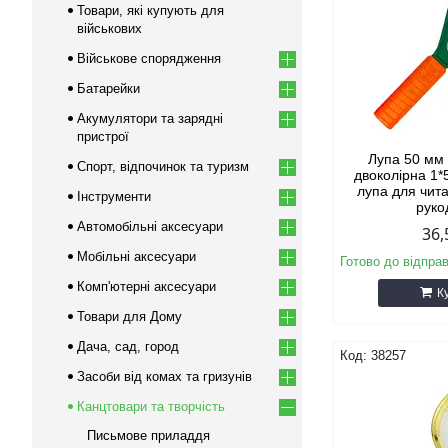
Товари, які купують для
військових
Військове спорядження
Батарейки
Акумулятори та зарядні
пристрої
Лупа 50 мм
Спорт, відпочинок та туризм
двоколірна 1*
лупа для чит
Інструменти
руко
Автомобільні аксесуари
36,
Мобільні аксесуари
Готово до відпра
Комп'ютерні аксесуари
К
Товари для Дому
Дача, сад, город
38257
Засоби від комах та гризунів
Канцтовари та творчість
Письмове приладдя