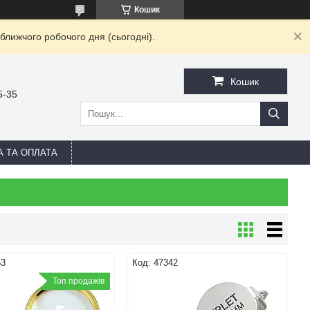
Кошик
ближчого робочого дня (сьогодні).
Кошик
5-35
А ТА ОПЛАТА
53
47342
Топ продажів