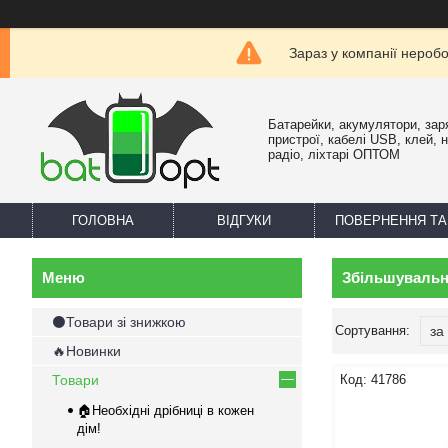
Зараз у компанії нероб
Батарейки, акумулятори, зар
пристрої, кабелі USB, клей, 
радіо, ліхтарі ОПТОМ
ГОЛОВНА
ВІДГУКИ
ПОВЕРНЕННЯ ТА
Збільшувальн
⚫Товари зі знижкою
🔥Новинки
Товари
41786
🏠Необхідні дрібниці в кожен
дім!