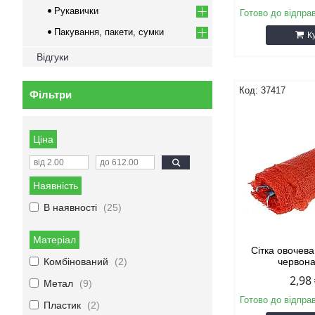
Рукавички
Готово до відпра
Пакування, пакети, сумки
К
Відгуки
37417
Фільтри
Ціна
Наявність
В наявності
25
Матеріал
Сітка овочева
Комбінований
2
червона
2,98
Метал
9
Готово до відпра
Пластик
2