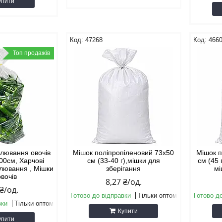
упити
47268
466
Топ продажів
олювання овочів
Мішок поліпропіленовий 73х50
Мішок п
00см, Харчові
см (33-40 г),мішки для
см (45 
олювання , Мішки
зберігання
мі
овочів
8,27 ₴/од.
 ₴/од.
Готово до відправки
Тільки оптом
Готово д
вки
Тільки оптом
Купити
упити