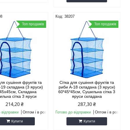
08
38207
Топ продажів
Топ продажів
для сушіння фруктів та
Сітка для сушіння фруктів та
-19 складана (3 яруси)
риби A-18 складана (3 яруси)
45х45см, Складана
60*45*45см, Сушильна сітка 3
ильна сітка 3 яруси
яруси складана
214,20 ₴
287,30 ₴
 відправки
Оптом і в роздріб
Готово до відправки
Оптом і в роздріб
Купити
Купити