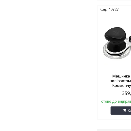
49727
Машинка 
напівавто
Кременчуг
359
Готово до відпра
К