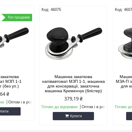
46075
460
Топ продажів
закаткова
Машинка закаткова
Машин
мат МЗП 1-1
напівавтомат МЗП 1-1, машинка
МЗА-П з
 (без уп.)
для консервації, закаточна
для к
машинка Кременчук (блістер)
,64 ₴
379,19 ₴
вки
Оптом і в роздріб
Готово до відправки
Оптом і в роздріб
Готово до
упити
Купити