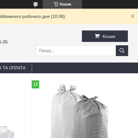
Кошик
йближчого робочого дня (10.08).
Кошик
5-35
А ТА ОПЛАТА
13