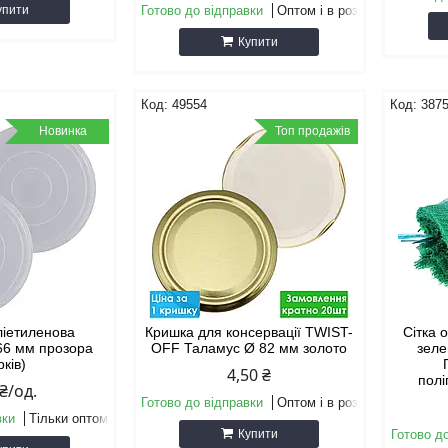
упити
Готово до відправки
Оптом і в роздріб
Купити
49554
387
Новинка
Топ продажів
ліетиленова
Кришка для консервації TWIST-
Сітка 
66 мм прозора
OFF Таламус Ø 82 мм золото
зеле
рків)
4,50 ₴
полі
 ₴/од.
Готово до відправки
Оптом і в роздріб
вки
Тільки оптом
Купити
Готово д