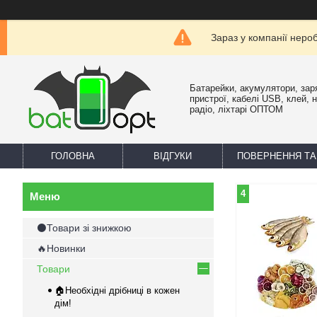
Зараз у компанії неро
Батарейки, акумулятори, зар
пристрої, кабелі USB, клей, 
радіо, ліхтарі ОПТОМ
ГОЛОВНА
ВІДГУКИ
ПОВЕРНЕННЯ ТА
4
⚫Товари зі знижкою
🔥Новинки
Товари
🏠Необхідні дрібниці в кожен
дім!