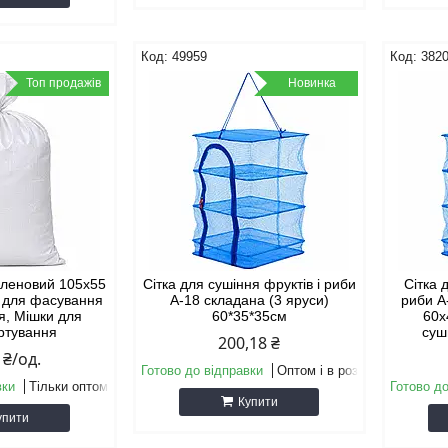
49959
382
Топ продажів
Новинка
іленовий 105х55
Сітка для сушіння фруктів і риби
Сітка 
и для фасування
A-18 складана (3 яруси)
риби A
ня, Мішки для
60*35*35см
60х
ртування
суш
200,18 ₴
 ₴/од.
Готово до відправки
Оптом і в роздріб
вки
Тільки оптом
Готово до
Купити
упити