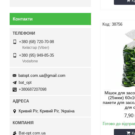
К
Контакти
38756
+380 (68) 720-70-98
Київстар (Viber)
+380 (95) 949-85-35
Vodafone
batopt.com.ua@gmail.com
bat_opt
+380687207098
Мішок для зас
(25мкм) 60х1
пакети для зас
для 
Кривий Ріг, Кривий Ріг, Україна
7,90
Готово до відпра
Bat-opt.com.ua
К