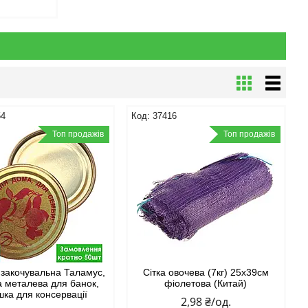
54
37416
Топ продажів
Топ продажів
закочувальна Таламус,
Сітка овочева (7кг) 25х39см
 металева для банок,
фіолетова (Китай)
шка для консервації
2,98 ₴/од.