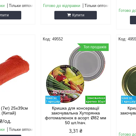
вки
Тільки оптом
Готово до відправки
Тільки оптом
Готово д
упити
Купити
49552
495
Топ продажів
 (7кг) 25х39см
Кришка для консервації
Кри
 (Китай)
закочувальна Хуторянка
закочув
фотомалюнок в асорт. Ø82 мм
 ₴/од.
50 шт./пач.
вки
Тільки оптом
3,31 ₴
Готово д