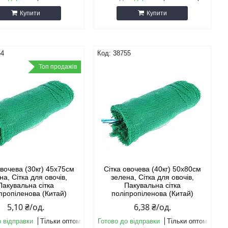
Купити
Купити
54
38755
Топ продажів
овочева (30кг) 45х75см
Сітка овочева (40кг) 50х80см
на, Сітка для овочів,
зелена, Сітка для овочів,
Пакувальна сітка
Пакувальна сітка
пропіленова (Китай)
поліпропіленова (Китай)
5,10 ₴/од.
6,38 ₴/од.
о відправки
Тільки оптом
Готово до відправки
Тільки оптом