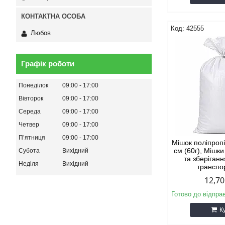
42555
Любов
Графік роботи
Понеділок
09:00
17:00
Вівторок
09:00
17:00
Середа
09:00
17:00
Четвер
09:00
17:00
Пʼятниця
09:00
17:00
Мішок поліпроп
см (60г), Мішк
Субота
Вихідний
та зберіган
Неділя
Вихідний
транспо
12,70
Готово до відпра
К