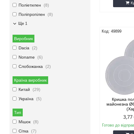
К
Поліетилен
8
Поліпропілен
8
Ще 1
49899
Виробник
Dacia
2
Noname
6
Слобожанка
2
Країна виробник
Китай
29
Україна
5
Кришка по
майонезна Ø
(Ха
Тип
3,77
Мішок
8
Готово до відпра
Сітка
7