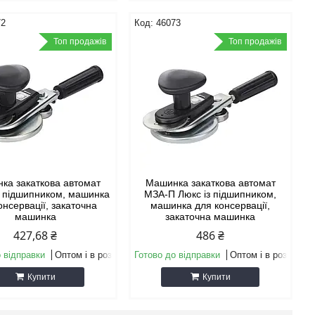
72
46073
Топ продажів
Топ продажів
ка закаткова автомат
Машинка закаткова автомат
 підшипником, машинка
МЗА-П Люкс із підшипником,
онсервації, закаточна
машинка для консервації,
машинка
закаточна машинка
427,68 ₴
486 ₴
 відправки
Оптом і в роздріб
Готово до відправки
Оптом і в роздріб
Купити
Купити