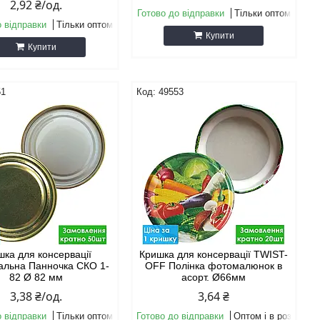
2,92 ₴/од.
Готово до відправки
Тільки оптом
о відправки
Тільки оптом
Купити
Купити
51
49553
шка для консервації
Кришка для консервації TWIST-
альна Панночка СКО 1-
OFF Полінка фотомалюнок в
82 Ø 82 мм
асорт. Ø66мм
3,38 ₴/од.
3,64 ₴
о відправки
Тільки оптом
Готово до відправки
Оптом і в роздріб