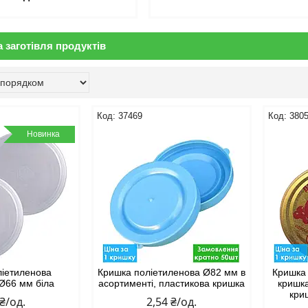
а заготівля продуктів
37469
380
Новинка
ліетиленова
Кришка поліетиленова Ø82 мм в
Кришка 
Ø66 мм біла
асортименті, пластикова кришка
кришка
кри
 ₴/од.
2,54 ₴/од.