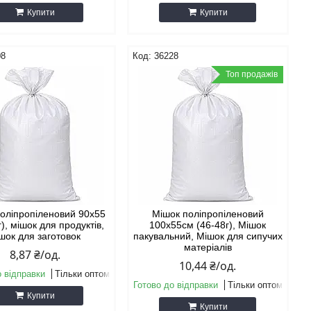
Купити
Купити
08
36228
Топ продажів
оліпропіленовий 90х55
Мішок поліпропіленовий
г), мішок для продуктів,
100х55см (46-48г), Мішок
шок для заготовок
пакувальний, Мішок для сипучих
матеріалів
8,87 ₴/од.
10,44 ₴/од.
о відправки
Тільки оптом
Готово до відправки
Тільки оптом
Купити
Купити