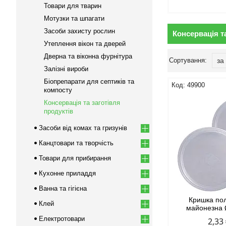
Товари для тварин
Мотузки та шпагати
Засоби захисту рослин
Консервація т
Утеплення вікон та дверей
Дверна та віконна фурнітура
Залізні вироби
Біопрепарати для септиків та
49900
компосту
Консервація та заготівля
продуктів
Засоби від комах та гризунів
Канцтовари та творчість
Товари для прибирання
Кухонне приладдя
Ванна та гігієна
Кришка по
Клей
майонезна 
Електротовари
2,33