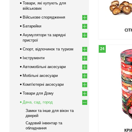
Товари, які купують для
військових
Військове спорядження
Батарейки
СІТ
Акумулятори та зарядні
пристрої
24
Спорт, відпочинок та туризм
Інструменти
Автомобільні аксесуари
Мобільні аксесуари
Комп'ютерні аксесуари
Товари для Дому
Дача, сад, город
Замки та iнше для вікон та
дверей
Садовий інвентар та
обладнання
КРИ