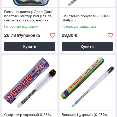
Гачки на липучці Овал (3шт/
пластик) блістер білі (R0195),
Спиртомір побутовий 0-96%
самоклеючі гачки, настінні
ШаКриЗ
гачки,
Готово до відправки
Готово до відправки
26,78
28,80
₴/упаковка
₴
Купити
Купити
Спиртомір чарковий 0-96%,
Виномір-Цукромір (0-25%),