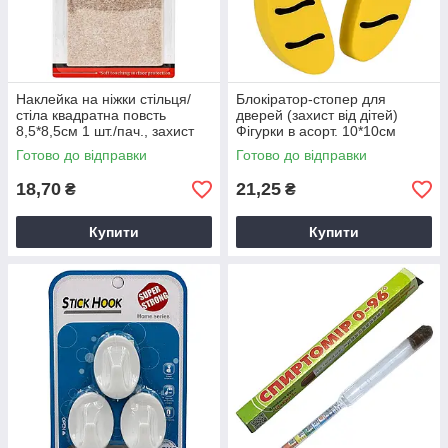
Наклейка на ніжки стільця/
Блокіратор-стопер для
стіла квадратна повсть
дверей (захист від дітей)
8,5*8,5см 1 шт./пач., захист
Фігурки в асорт. 10*10см
для паркету, безшумне
Готово до відправки
Готово до відправки
переміщення меблів
18,70
21,25
₴
₴
Купити
Купити