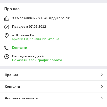
затяжками, прочные,экономные.
Пищевая пленка,фольга,пергамент
станут отличным
Про нас
помощником для приготовления блюд без пригорания.
99% позитивних з 1545 відгуків за рік
Мочалки,губки для тіла
будуть завжди придатні, в доступному
Працює з 07.02.2012
ціновому сегменті.
яке ж свято без свічок? Підберіть
свічку в торт
з цифрами,
м. Кривий Ріг
Кривий Ріг, Кривий Ріг, Україна
свічки -феєрверк, декоративні свічки, які створять ще більш
затишну атмосферу.
Контакти
Газ для побутових запальничок, або сухе пальне і сухий
Сьогодні вихідний
спирт
для любителів розпалити вогник.
Показати весь графік роботи
Олію, вазелін, WD (турбо-ключі)
повинні бути в домі у
кожного господаря.
Про нас
Контакти
Доставка та оплата