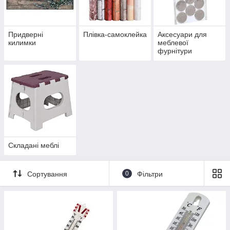
Придверні
Плівка-самоклейка
Аксесуари для
килимки
меблевої
фурнітури
Складані меблі
Сортування
0
Фільтри