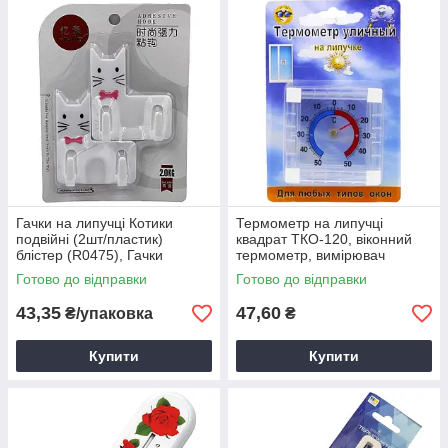
Гачки на липучці Котики
Термометр на липучці
подвійні (2шт/пластик)
квадрат ТКО-120, віконний
блістер (R0475), Гачки
термометр, вимірювач
пластикові
температури та вологості
Готово до відправки
Готово до відправки
43,35
47,60
₴/упаковка
₴
Купити
Купити