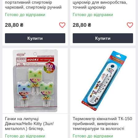
портативний спиртомір
цукромір для виноробства,
чарковий, спиртомір ручний
точний цукромір
Готово до відправки
Готово до відправки
28,80
28,80
₴
₴
Купити
Купити
Гачки на липучці
Термометр кімнатний ТК-150
Дівчатка/Hello Kitty (3шт/
прибивний, вимірювач
металопл.) блістер,
температури та вологості
Самоклейні гачки
Готово до відправки
Готово до відправки