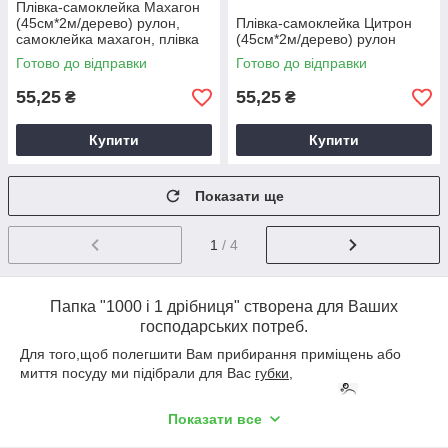
Плівка-самоклейка Махагон
(45см*2м/дерево) рулон,
Плівка-самоклейка Цитрон
самоклейка махагон, плівка
(45см*2м/дерево) рулон
під дерево
Готово до відправки
Готово до відправки
55,25
55,25
₴
₴
Купити
Купити
Показати ще
1
/ 4
Папка "1000 і 1 дрібниця" створена для Ваших
господарських потреб.
Для того,щоб полегшити Вам прибирання приміщень або
миття посуду ми підібрали для Вас
губки,
скребки,спеціалізовані серветки хорошої якості.
Показати все
Мешки для мусора
на любой литраж, размер,цвет, с