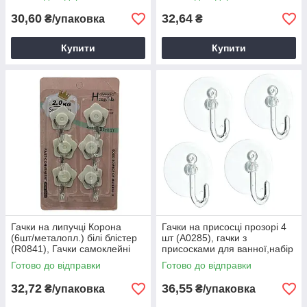
30,60
32,64
₴/упаковка
₴
Купити
Купити
Гачки на липучці Корона
Гачки на присосці прозорі 4
(6шт/металопл.) білі блістер
шт (А0285), гачки з
(R0841), Гачки самоклейні
присосками для ванної,набір
гачків на присосках
Готово до відправки
Готово до відправки
32,72
36,55
₴/упаковка
₴/упаковка