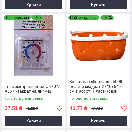
Купити
Купити
Топ продажів
–9%
Найкраща ціна!
–16%
Кошик для зберігання 5099
Термометр віконний СН207/
пласт. з квадрат. 22*15,5*10
А357 квадрат на липучці
см в асорт., Пластиковий
кошик для дому та офісу
Готово до відправки
Готово до відправки
37,51
41,77
₴
₴
41,22 ₴
49,72 ₴
Купити
Купити