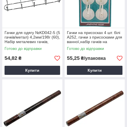
Гачки для одягу №KD042-5 (5
Гачки на присосках 4 шт. білі
гачків/метал) 4,2мм/198г (60),
A252, гачки з присосками для
Набір металевих гачків,
ванної,набір гачків на
Настінні гачки для одягу
присосках
Готово до відправки
Готово до відправки
54,82
55,25
₴
₴/упаковка
Купити
Купити