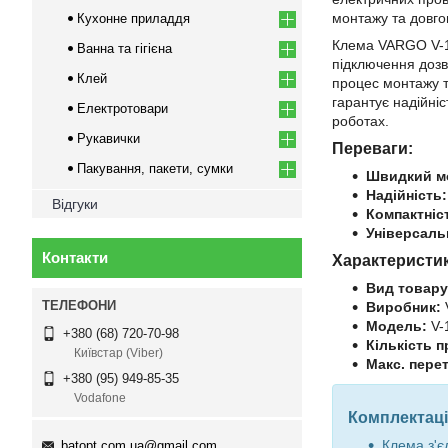
монтажу та довгов
Кухонне приладдя
Клема VARGO V-1
Ванна та гігієна
підключення дозв
Клей
процес монтажу та
гарантує надійніс
Електротовари
роботах.
Рукавички
Переваги:
Пакування, пакети, сумки
Швидкий м
Надійність:
Відгуки
Компактніс
Універсаль
Контакти
Характеристи
Вид товару
Виробник:
Модель:
V-
+380 (68) 720-70-98
Кількість п
Київстар (Viber)
Макс. пере
+380 (95) 949-85-35
Vodafone
Комплектаці
Клема з'є
batopt.com.ua@gmail.com