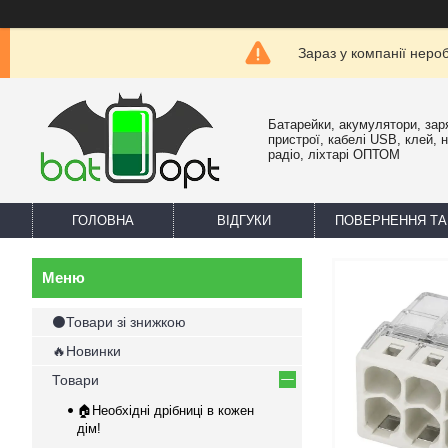
Зараз у компанії неро
Батарейки, акумулятори, зар
пристрої, кабелі USB, клей, 
радіо, ліхтарі ОПТОМ
ГОЛОВНА
ВІДГУКИ
ПОВЕРНЕННЯ ТА
⚫Товари зі знижкою
🔥Новинки
Товари
🏠Необхідні дрібниці в кожен
дім!