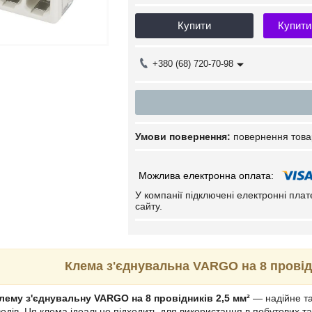
Купити
Купити
+380 (68) 720-70-98
повернення това
У компанії підключені електронні пла
сайту.
Клема з'єднувальна VARGO на 8 провідн
лему з'єднувальну VARGO на 8 провідників 2,5 мм²
— надійне та
одів. Ця клема ідеально підходить для використання в побутових т