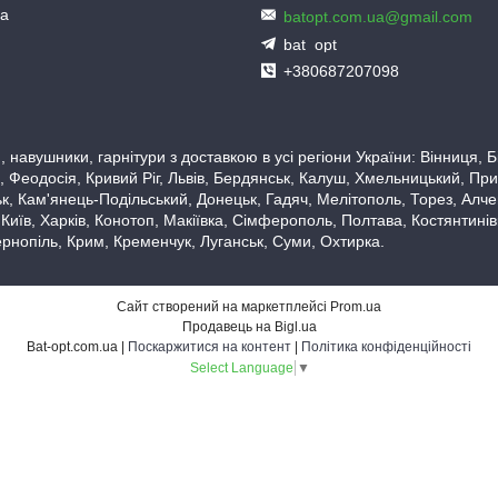
ua
batopt.com.ua@gmail.com
bat_opt
+380687207098
 навушники, гарнітури з доставкою в усі регіони України: Вінниця,
 Феодосія, Кривий Ріг, Львів, Бердянськ, Калуш, Хмельницький, При
, Кам'янець-Подільський, Донецьк, Гадяч, Мелітополь, Торез, Алчевс
 Київ, Харків, Конотоп, Макіївка, Сімферополь, Полтава, Костянтині
рнопіль, Крим, Кременчук, Луганськ, Суми, Охтирка.
Сайт створений на маркетплейсі
Prom.ua
Продавець на Bigl.ua
Bat-opt.com.ua |
Поскаржитися на контент
|
Політика конфіденційності
Select Language
▼