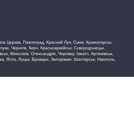
 Біла Церква, Павлоград, Красний Луч, Суми, Краматорськ,
луки, Чернігів, Керч, Красноармійськ, Сєвєродонецьк,
ьк, Миколаїв, Олександрія, Чернівці, Ізмаїл, Артемівськ,
вка, Ялта, Луцьк, Бровари, Запоріжжя, Шахтарськ, Нікополь,