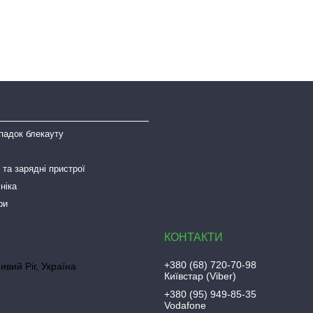
падок блекауту
та зарядні пристрої
ніка
ри
+380 (68) 720-70-98
ривий Ріг, Україна
Київстар (Viber)
+380 (95) 949-85-35
Vodafone