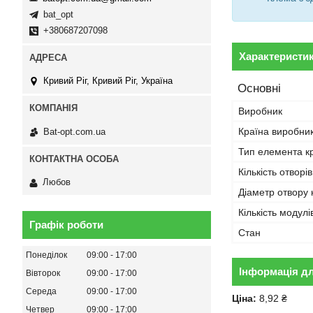
bat_opt
+380687207098
Характеристи
Кривий Ріг, Кривий Ріг, Україна
Основні
Виробник
Країна виробни
Bat-opt.com.ua
Тип елемента к
Кількість отворі
Любов
Діаметр отвору 
Кількість модулі
Графік роботи
Стан
Понеділок
09:00
17:00
Інформація д
Вівторок
09:00
17:00
Середа
09:00
17:00
Ціна:
8,92 ₴
Четвер
09:00
17:00