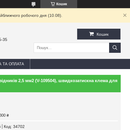
Кошик
йближчого робочого дня (10.08).
Кошик
5-35
А ТА ОПЛАТА
ідників 2,5 мм2 (V-109504), швидкозатискна клема для
300 ₴
б
Код:
34702