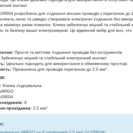
ічний контакт.
09504 розроблена для з'єднання восьми проводів з перетином до
оляють легко та швидко створювати електричні з'єднання без викор
 мінімізує ризик помилок. Клема забезпечує міцний та стабільний к
ть та безпеку вашої електромережі. Це відмінний вибір для всіх, хто
онтаж:
Просте та миттєве з'єднання проводів без інструментів.
Забезпечує міцний та стабільний електричний контакт.
ть:
Ідеально підходить для використання в обмеженому просторі.
ність:
Призначена для проводів перетином до 2,5 мм².
ки:
:
Клема з'єднувальна
VARGO
109504
ровідників:
8
тин провідника:
2,5 мм²
я:
днувальна VARGO на 8 провідників 2,5 мм² (V-109504)