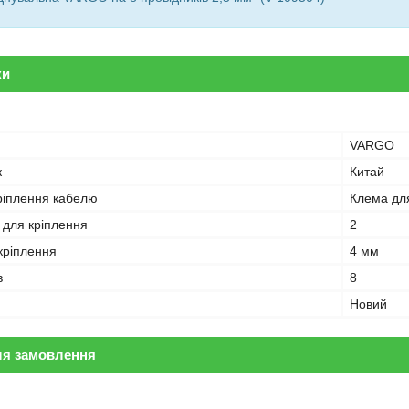
ки
VARGO
к
Китай
ріплення кабелю
Клема дл
в для кріплення
2
кріплення
4 мм
в
8
Новий
ля замовлення