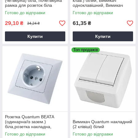
(четверна) біла, почетверна
клав.) білий, Вимикач
рамка для розеток біла
одноклавішний, Вимикач
світла
Готово до відправки
Готово до відправки
29,10
61,35
₴
₴
34,24 ₴
Купити
Купити
Топ продажів
Розетка Quantum BEATA
(одинарна/із зазем.)
Вимикач Quantum накладний
біла,розетка накладна,
(2 клівіші) білий
універсальна накладна
Готово до відправки
Готово до відправки
розетка