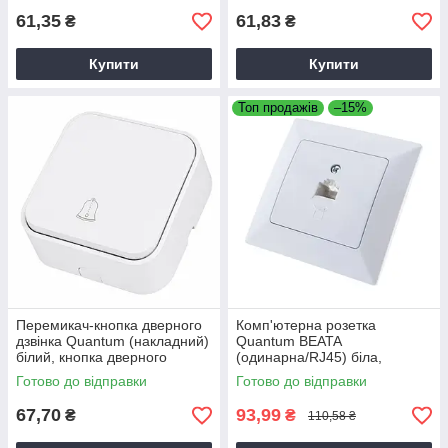
61,35
61,83
₴
₴
Купити
Купити
Топ продажів
–15%
Перемикач-кнопка дверного
Комп'ютерна розетка
дзвінка Quantum (накладний)
Quantum BEATA
білий, кнопка дверного
(одинарна/RJ45) біла,
дзвінка накладна
розетка накладна,
Готово до відправки
Готово до відправки
універсальна накладна
розетка
67,70
93,99
₴
₴
110,58 ₴