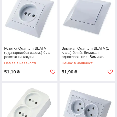
Розетка Quantum BEATA
Вимикач Quantum BEATA (1
(одинарна/без зазем.) біла,
клав.) білий, Вимикач
розетка накладна,
одноклавішний, Вимикач
універсальна накладна
світла
Немає в наявності
Немає в наявності
розетка
51,10
51,90
₴
₴