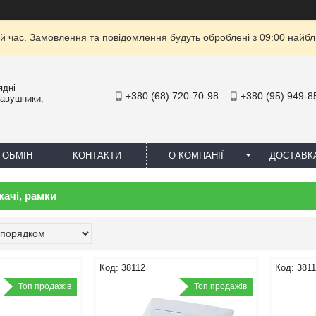
й час. Замовлення та повідомлення будуть оброблені з 09:00 найбли
ядні
+380 (68) 720-70-98
+380 (95) 949-8
навушники,
 ОБМІН
КОНТАКТИ
О КОМПАНІЇ
ДОСТАВК
качі, рамки
38112
381
Топ продажів
Топ продажів