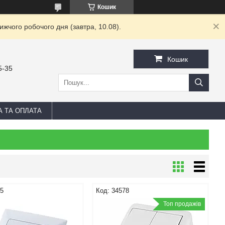
Кошик
жчого робочого дня (завтра, 10.08).
Кошик
5-35
А ТА ОПЛАТА
15
34578
Топ продажів