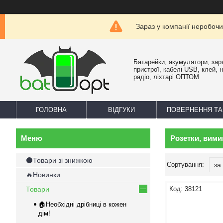
Зараз у компанії неробочи
Батарейки, акумулятори, зар
пристрої, кабелі USB, клей, 
радіо, ліхтарі ОПТОМ
ГОЛОВНА
ВІДГУКИ
ПОВЕРНЕННЯ ТА
Розетки, вими
⚫Товари зі знижкою
🔥Новинки
Товари
38121
🏠Необхідні дрібниці в кожен
дім!