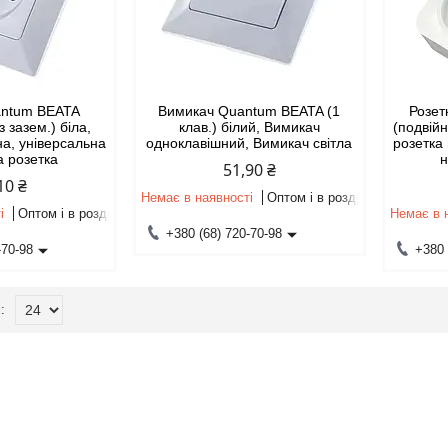
antum BEATA
Вимикач Quantum BEATA (1
Розет
 зазем.) біла,
клав.) білий, Вимикач
(подвійн
на, універсальна
одноклавішний, Вимикач світла
розетка
а розетка
н
51,90 ₴
10 ₴
Немає в наявності
Оптом і в роздріб
і
Оптом і в роздріб
Немає в 
+380 (68) 720-70-98
-70-98
+380 