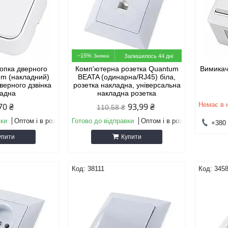
–15%
Залишилось 44 дні
опка дверного
Комп'ютерна розетка Quantum
Вимикач
um (накладний)
BEATA (одинарна/RJ45) біла,
дверного дзвінка
розетка накладна, універсальна
ладна
накладна розетка
Немає в 
70 ₴
93,99 ₴
110,58 ₴
вки
Оптом і в роздріб
Готово до відправки
Оптом і в роздріб
+380 
упити
Купити
38111
345