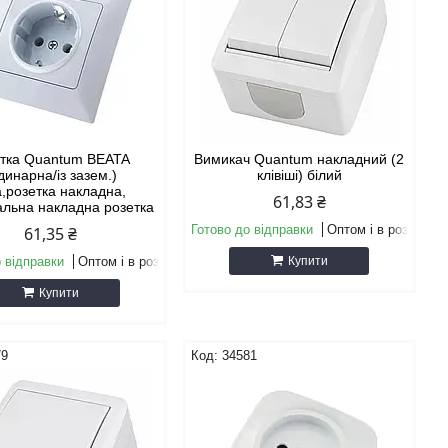
етка Quantum BEATA
Вимикач Quantum накладний (2
динарна/із зазем.)
клівіші) білий
а,розетка накладна,
61,83 ₴
альна накладна розетка
Готово до відправки
Оптом і в роздріб
61,35 ₴
 відправки
Оптом і в роздріб
Купити
Купити
79
34581