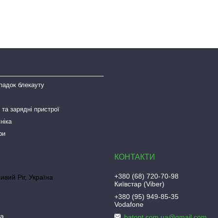
падок блекауту
та зарядні пристрої
ніка
ри
+380 (68) 720-70-98
ривий Ріг, Україна
Київстар (Viber)
+380 (95) 949-85-35
Vodafone
ua
batopt.com.ua@gmail.com