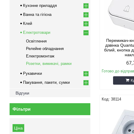
Кухонне приладдя
Ванна та гігієна
Клей
Електротовари
Перемикач-кн
Освітлення
дзвінка Quant
Релейне обладнання
білий, кнопка 
нак
Електромонтаж
67,
Розетки, вимикачі, рамки
Готово до відпра
Рукавички
К
Пакування, пакети, сумки
Відгуки
38114
Фільтри
Ціна