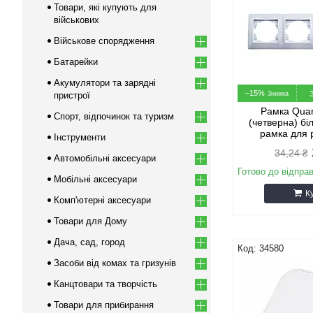
Товари, які купують для
військових
Військове спорядження
Батарейки
Акумулятори та зарядні
–15%
пристрої
Рамка Qua
Спорт, відпочинок та туризм
(четверна) бі
рамка для 
Інструменти
34,24 ₴
Автомобільні аксесуари
Готово до відпра
Мобільні аксесуари
К
Комп'ютерні аксесуари
Товари для Дому
Дача, сад, город
34580
Засоби від комах та гризунів
Канцтовари та творчість
Товари для прибирання