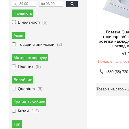
Наявність
В наявності
6
Розетка Qu
Акція
(одинарна/без
розетка наклад
Товари зі знижками
2
накладн
51,
Матеріал корпусу
Немає в наявност
Пластик
9
+380 (68) 720
Виробник
Quantum
9
Країна виробник
Китай
12
Тип