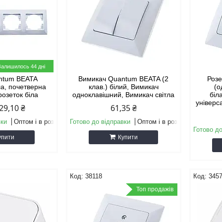
Залишилось 44 дні
ntum BEATA
Вимикач Quantum BEATA (2
Роз
ла, почетверна
клав.) білий, Вимикач
(о
розеток біла
одноклавішний, Вимикач світла
біл
універс
29,10 ₴
61,35 ₴
вки
Оптом і в роздріб
Готово до відправки
Оптом і в роздріб
Готово до
упити
Купити
38118
345
Топ продажів