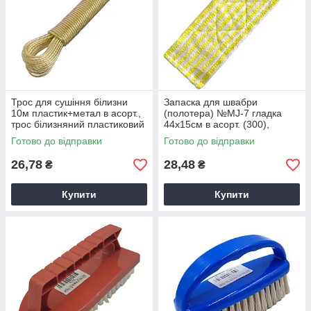
Трос для сушіння білизни
Запаска для швабри
10м пластик+метал в асорт.,
(полотера) №MJ-7 гладка
трос білизняний пластиковий
44х15см в асорт. (300),
змінна насадка для швабри
Готово до відправки
Готово до відправки
26,78
28,48
₴
₴
Купити
Купити