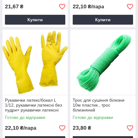
21,67
22,10
₴
₴/пара
Купити
Купити
Рукавички латекс/бокал L
Трос для сушіння білизни
1/12, рукавички латексні без
10м пластик., трос
пудри× рукавички латексні
білизняний
потовщені, рукавички для
поліпропіленовий, колір в
Готово до відправки
Готово до відправки
прибирання латексні
асортименті
22,10
23,80
₴/пара
₴