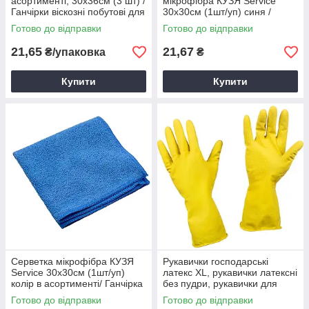
асортименті, 30х36см (3 шт) /
мікрофібра КУЗЯ Service
Ганчірки віскозні побутові для
30х30см (1шт/уп) синя /
прибирання
Ганчірка для прибирання
Готово до відправки
Готово до відправки
21,65
21,67
₴/упаковка
₴
Купити
Купити
Серветка мікрофібра КУЗЯ
Рукавички господарські
Service 30х30см (1шт/уп)
латекс XL, рукавички латексні
колір в асортименті/ Ганчірка
без пудри, рукавички для
для прибирання з мікрофібри
прибирання латексні
Готово до відправки
Готово до відправки