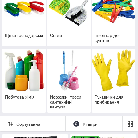
Щітки господарські
Совки
Інвентар для
сушіння
Побутова хімія
Йоржики, троси
Рукавички для
сантехнічні,
прибирання
вантузи
Сортування
0
Фільтри
Топ продажів