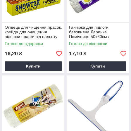
Олівець для чищення прасок,
Ганчірка для підлоги
крейда для очищення
бавовняна Даринка
підошви праски від нальоту
Помічниця 50х60см /
Snowter 30г (у коробці)
Серветка для прибирання
Готово до відправки
Готово до відправки
побутова
16,20
17,10
₴
₴
Купити
Купити