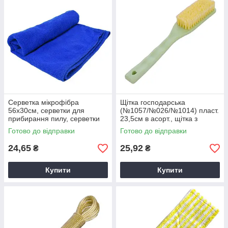
Серветка мікрофібра
Щітка господарська
56х30см, серветки для
(№1057/№026/№1014) пласт.
прибирання пилу, серветки
23,5см в асорт., щітка з
для прибирання авто
пластиковою ручкою
Готово до відправки
Готово до відправки
24,65
25,92
₴
₴
Купити
Купити