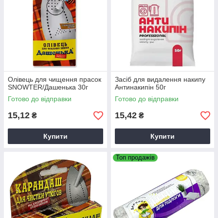
Олівець для чищення прасок
Засіб для видалення накипу
SNOWTER/Дашенька 30г
Антинакипін 50г
Готово до відправки
Готово до відправки
15,12
15,42
₴
₴
Купити
Купити
Топ продажів