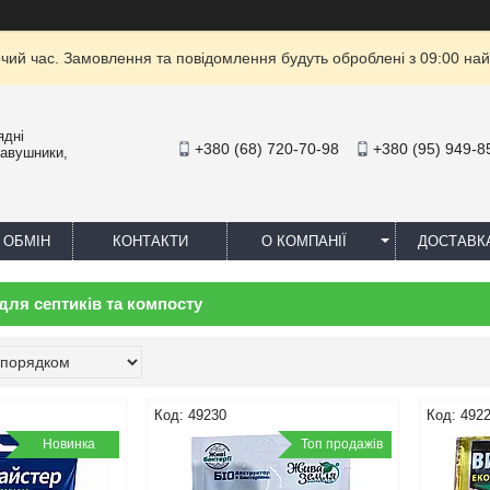
очий час. Замовлення та повідомлення будуть оброблені з 09:00 най
ядні
+380 (68) 720-70-98
+380 (95) 949-8
навушники,
 ОБМІН
КОНТАКТИ
О КОМПАНІЇ
ДОСТАВК
для септиків та компосту
49230
492
Новинка
Топ продажів