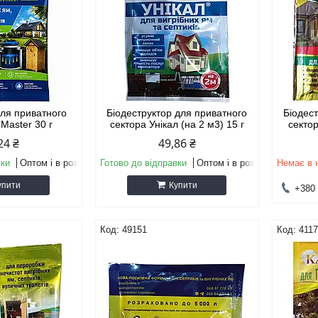
для приватного
Біодеструктор для приватного
Біодес
oMaster 30 г
сектора Унікал (на 2 м3) 15 г
сектор
24 ₴
49,86 ₴
вки
Оптом і в роздріб
Готово до відправки
Оптом і в роздріб
Немає в 
упити
Купити
+380 
49151
411