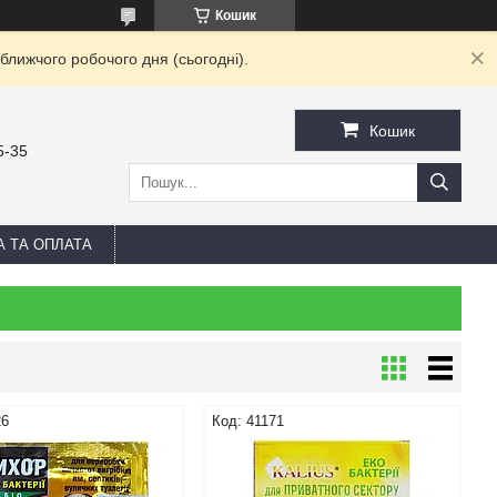
Кошик
ближчого робочого дня (сьогодні).
Кошик
5-35
А ТА ОПЛАТА
26
41171