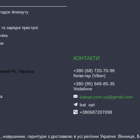
падок блекауту
та зарядні пристрої
ніка
ри
+380 (68) 720-70-98
ривий Ріг, Україна
Київстар (Viber)
+380 (95) 949-85-35
Vodafone
ua
batopt.com.ua@gmail.com
bat_opt
+380687207098
 навушники, гарнітури з доставкою в усі регіони України: Вінниця,