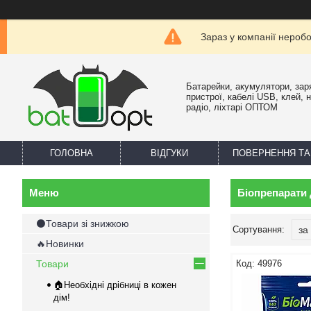
Зараз у компанії нероб
Батарейки, акумулятори, зар
пристрої, кабелі USB, клей, 
радіо, ліхтарі ОПТОМ
ГОЛОВНА
ВІДГУКИ
ПОВЕРНЕННЯ ТА
Біопрепарати 
⚫Товари зі знижкою
🔥Новинки
Товари
49976
🏠Необхідні дрібниці в кожен
дім!