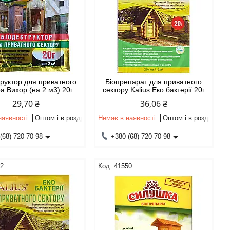
труктор для приватного
Біопрепарат для приватного
а Вихор (на 2 м3) 20г
сектору Kalius Еко бактерії 20г
29,70 ₴
36,06 ₴
наявності
Оптом і в роздріб
Немає в наявності
Оптом і в роздріб
(68) 720-70-98
+380 (68) 720-70-98
72
41550