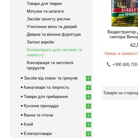
Товари для тварин
Мотузки та шпагати
Засоби захисту рослин
Утеплення вікон та дверей
Біодеструктор
Дверна та віконна фурнітура
сектора Вихор
Залізні вироби
42,
Біопрепарати для септиків та
Немає в наявност
компосту
Консервація та заготівля
+380 (68) 720
продуктів
Засоби від комах та гризунів
Канцтовари та творчість
Товари для прибирання
Кухонне приладдя
Ванна та гігієна
Клей
Електротовари