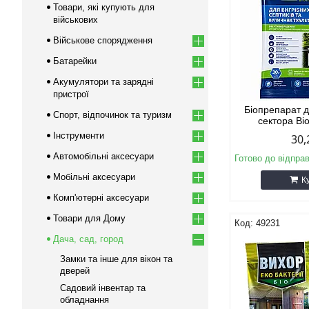
Товари, які купують для
військових
Військове спорядження
Батарейки
Акумулятори та зарядні
пристрої
Біопрепарат 
Спорт, відпочинок та туризм
сектора Bi
Інструменти
30,
Автомобільні аксесуари
Готово до відпра
Мобільні аксесуари
К
Комп'ютерні аксесуари
Товари для Дому
49231
Дача, сад, город
Замки та iнше для вікон та
дверей
Садовий інвентар та
обладнання