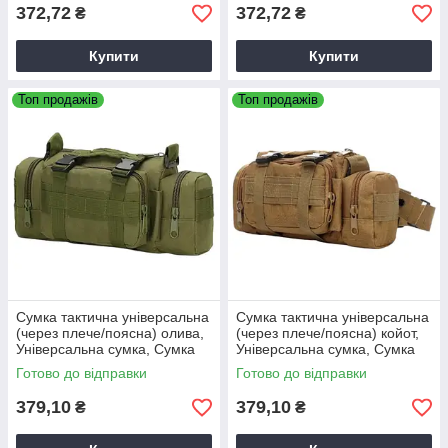
372,72
372,72
₴
₴
Купити
Купити
Топ продажів
Топ продажів
Сумка тактична універсальна
Сумка тактична універсальна
(через плече/поясна) олива,
(через плече/поясна) койот,
Універсальна сумка, Сумка
Універсальна сумка, Сумка
через плече
через плече
Готово до відправки
Готово до відправки
379,10
379,10
₴
₴