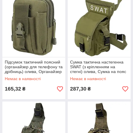
Підсумок тактичний поясний
Сумка тактична настегенна
(органайзер для телефону та
SWAT (з кріпленням на
дрібниць) олива, Органайзер
стегні) олива, Сумка на пояс
на пояс
тактична
Немає в наявності
Немає в наявності
165,32
287,30
₴
₴