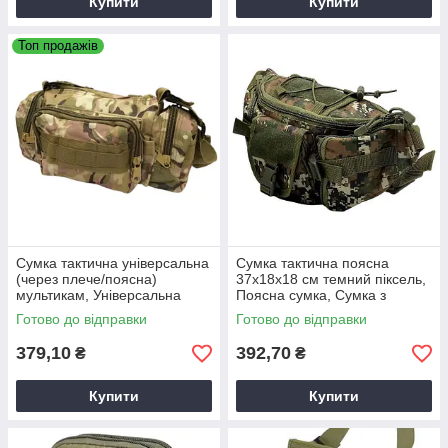
Купити
Купити
Топ продажів
Сумка тактична універсальна
Сумка тактична поясна
(через плече/поясна)
37х18х18 см темний піксель,
мультикам, Універсальна
Поясна сумка, Сумка з
сумка, Сумка через плече
кишенями на блискавці
Готово до відправки
Готово до відправки
379,10
392,70
₴
₴
Купити
Купити