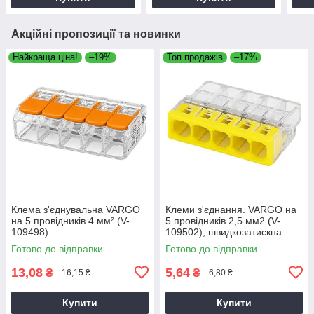
Акційні пропозиції та новинки
Найкраща ціна!
–19%
Топ продажів
–17%
Клема з'єднувальна VARGO
Клеми з'єднання. VARGO на
на 5 провідників 4 мм² (V-
5 провідників 2,5 мм2 (V-
109498)
109502), швидкозатискна
клема для електропроводки
Готово до відправки
Готово до відправки
13,08
5,64
₴
₴
16,15 ₴
6,80 ₴
Купити
Купити