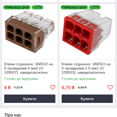
Найкраща ціна!
–17%
Найкраща ціна!
–17%
Клеми з'єднання. VARGO на
Клеми з'єднання. VARGO на
6 провідників 4 мм2 (V-
6 провідників 2,5 мм2 (V-
109507), швидкозатискна
109503), швидкозатискна
клема для електропроводки
клема для електропроводки
Готово до відправки
Готово до відправки
6
6,70
₴
₴
7,22 ₴
8,08 ₴
Купити
Купити
Про нас