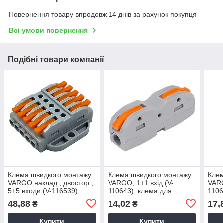
Повернення товару впродовж 14 днів за рахунок покупця
Всі умови повернення
Подібні товари компанії
Клемa швидкого монтажу
Клема швидкого монтажу
Клем
VARGO наклад., двостор.,
VARGO, 1+1 вхід (V-
VARG
5+5 входи (V-116539),
110643), клема для
1106
клема для проводів
проводів
клем
48,88
14,02
17,
₴
₴
елек
Купити
Купити