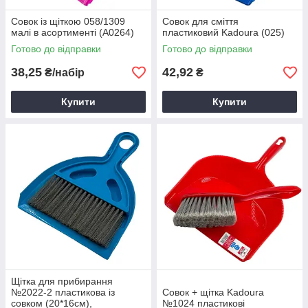
Совок із щіткою 058/1309
Совок для сміття
малі в асортименті (А0264)
пластиковий Kadoura (025)
Готово до відправки
Готово до відправки
38,25
42,92
₴/набір
₴
Купити
Купити
Щітка для прибирання
№2022-2 пластикова із
Совок + щітка Kadoura
совком (20*16см),
№1024 пластикові