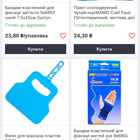
Бандаж еластичний для
Пакет охолоджуючий
фіксації зап'ястя №6803
Чугайстер/МАМО Cold Pack
синій 7,5х10см 2шт/уп,
(S/гіпотермічний, миттєва дія)
Бандаж на кисть, Бандаж для
70 г
Готово до відправки
Готово до відправки
фіксації
23,80
24,30
₴/упаковка
₴
Купити
Купити
Бандаж еластичний для
Віяло для мангала пластик
фіксації кистей рук №6801