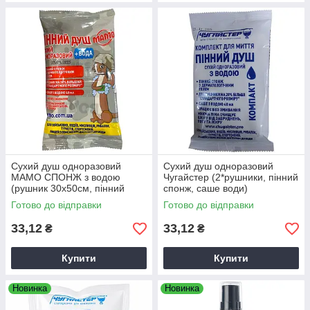
Сухий душ одноразовий
Сухий душ одноразовий
МАМО СПОНЖ з водою
Чугайстер (2*рушники, пінний
(рушник 30х50см, пінний
спонж, саше води)
спонж 20х12см, саше води)
Готово до відправки
Готово до відправки
33,12
33,12
₴
₴
Купити
Купити
Новинка
Новинка