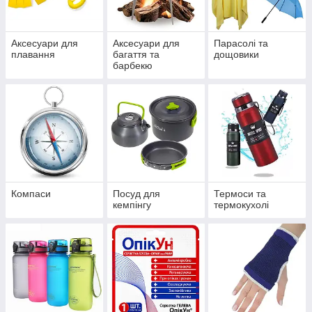
Для зручності пошуку товари на сторінці розбиті
на тематичні категорії. Ознайомтеся з ними та
оберіть той виріб, що вам потрібен.
02
Аксесуари для
Аксесуари для
Парасолі та
плавання
багаття та
дощовики
барбекю
Оформлення
Оформити покупку можна трьома способами:
через кошик, телефоном чи в месенджерах.
Опрацювання заявок здійснюється з понеділка
по п’ятницю.
03
Компаси
Посуд для
Термоси та
кемпінгу
термокухолі
Розрахунок
Для зручності наших клієнтів ми пропонуємо
різні варіанти оплати: за реквізитами, Пром-