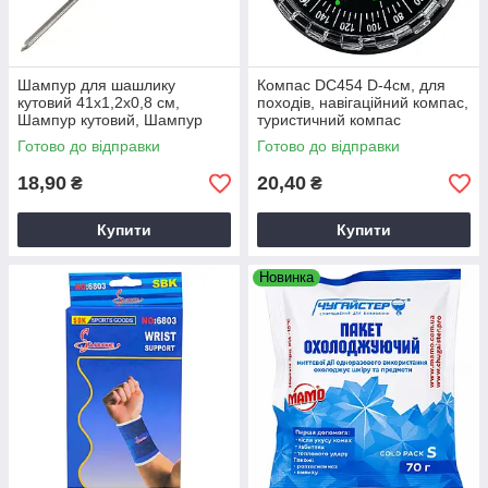
Шампур для шашлику
Компас DC454 D-4см, для
кутовий 41х1,2х0,8 см,
походів, навігаційний компас,
Шампур кутовий, Шампур
туристичний компас
для мангалу, Шампур
Готово до відправки
Готово до відправки
металевий
18,90
20,40
₴
₴
Купити
Купити
Новинка