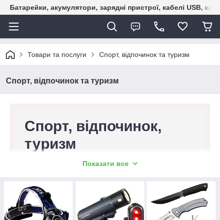
Батарейки, акумулятори, зарядні пристрої, кабелі USB, кле
Товари та послуги
Спорт, відпочинок та туризм
Спорт, відпочинок та туризм
Спорт, відпочинок,
туризм
Шукаєте інтернет-магазин, який
Показати все
пропонує великий вибір унікальних
товарів для активного відпочинку та
туризму в різних умовах? Раді вітати
вас в BAT-OPT!