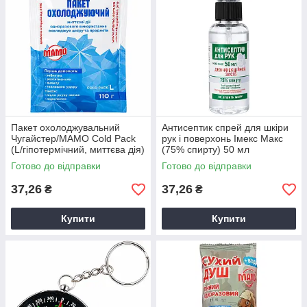
Пакет охолоджувальний
Антисептик спрей для шкіри
Чугайстер/МАМО Cold Pack
рук і поверхонь Імекс Макс
(L/гіпотермічний, миттєва дія)
(75% спирту) 50 мл
110г
Готово до відправки
Готово до відправки
37,26
37,26
₴
₴
Купити
Купити