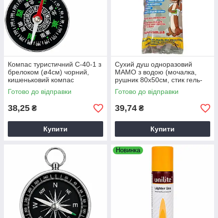
Компас туристичний C-40-1 з
Сухий душ одноразовий
брелоком (ø4см) чорний,
МАМО з водою (мочалка,
кишеньковий компас
рушник 80х50см, стик гель-
піна, саше води)
Готово до відправки
Готово до відправки
38,25
39,74
₴
₴
Купити
Купити
Новинка