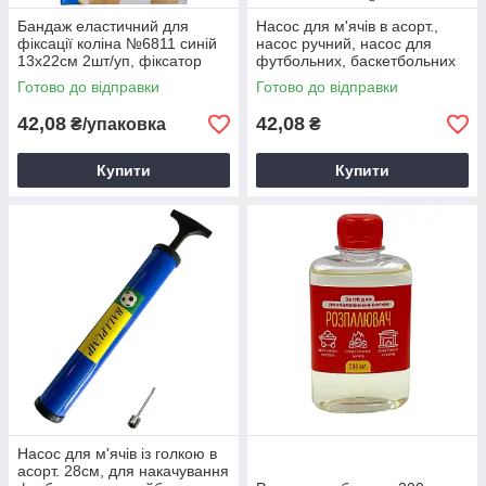
Бандаж еластичний для
Насос для м'ячів в асорт.,
фіксації коліна №6811 синій
насос ручний, насос для
13х22см 2шт/уп, фіксатор
футбольних, баскетбольних
коліна еластичний
м'ячів
Готово до відправки
Готово до відправки
42,08
42,08
₴/упаковка
₴
Купити
Купити
Насос для м'ячів із голкою в
асорт. 28см, для накачування