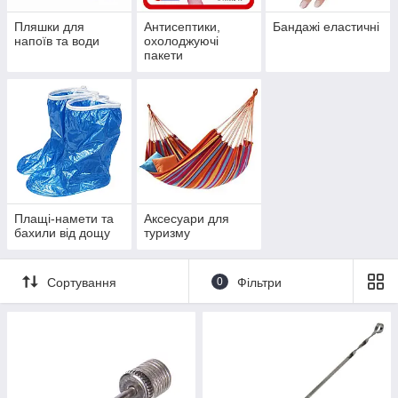
оплата, LiqPay, післяплата.
04
Пляшки для
Антисептики,
Бандажі еластичні
напоїв та води
охолоджуючі
пакети
Доставка
Відправляємо будь-які з представлених на сайті
товарів у всі куточки України. Доставка
здійснюється Новою поштою та УкрПоштою.
Плащі-намети та
Аксесуари для
бахили від дощу
туризму
Доставка i оплата
Сортування
0
Фільтри