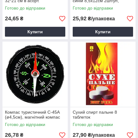
32*21 см в асорт.
синій 8,5х12см 2шт/уп,
фіксатор зап'ястя еластичний
Готово до відправки
Готово до відправки
24,65
25,92
₴
₴/упаковка
Купити
Купити
Компас туристичний C-45A
Сухий спирт пальне 8
(ø4,5см), магнітний компас
таблеток
Готово до відправки
Готово до відправки
26,78
27,90
₴
₴/упаковка