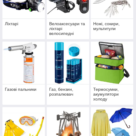
Уже понад 16 років ми займаємося продажем
подібної продукції. У нашому каталозі зібрано
близько 6 тисяч пропозицій, тож ви точно
Ліхтарі
Велоаксесуари та
Ножі, сокири,
знайдете той товар, який повністю
ліхтарі
мультитули
відповідатиме вашим вимогам!
велосипедні
Приступити до вибору
Як оформити покупку в BAT-OPT?
Газові пальники
Газ, бензин,
Термосумки,
01
розпалювач
акумулятори
холоду
Вибiр товарiв