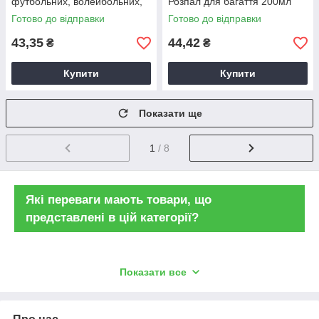
футбольних, волейбольних,
Розпал для багаття 200мл
баскетбольних м’ячів
Готово до відправки
Готово до відправки
43,35
44,42
₴
₴
Купити
Купити
Показати ще
1
/ 8
Які переваги мають товари, що
представлені в цій категорії?
Показати все
Мультифункцiональнiсть
Так, безліч товарів, що представлені у цій