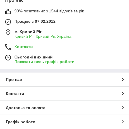
Про нас
категорії, серед яких ліхтарі, термоси,
пляшки для води, парасольки та аксесуари
99% позитивних з 1544 відгуків за рік
для барбекю, можуть використовуватися на
лише під час походів, але й в інших умовах.
Працює з 07.02.2012
м. Кривий Ріг
Кривий Ріг, Кривий Ріг, Україна
Контакти
Практичнiсть
Сьогодні вихідний
Уся продукція, що представлена у даному
Показати весь графік роботи
розділі, є вкрай практичною. Гамаки,
аксесуари для барбекю, розпалювачі для
вогнища та інші товари суттєво підвищать
ваш комфорт під час відпочинку на природі.
Про нас
Контакти
Доставка та оплата
Висока якiсть
Варто відзначити той факт, що усі товари,
Графік роботи
які представлені в цій категорії, є доволі