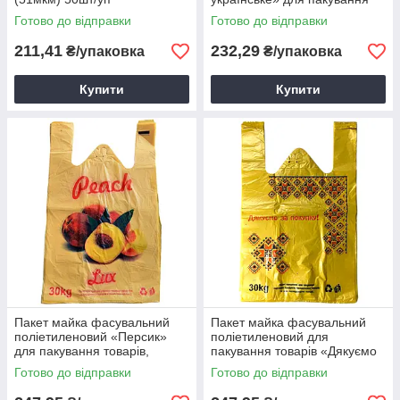
товарів, кульок 38х57см (50
Готово до відправки
Готово до відправки
шт/уп)
211,41
232,29
₴/упаковка
₴/упаковка
Купити
Купити
Пакет майка фасувальний
Пакет майка фасувальний
поліетиленовий «Персик»
поліетиленовий для
для пакування товарів,
пакування товарів «Дякуємо
кульок жовтий 28х46см
за покупку» жовтий 28х46см
Готово до відправки
Готово до відправки
(250шт)
7мкм (250шт)