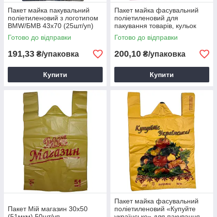
Пакет майка пакувальний
Пакет майка фасувальний
поліетиленовий з логотипом
поліетиленовий для
BMW/БМВ 43х70 (25шт/уп)
пакування товарів, кульок
чорний
рожевий горох 37х40 (15мкм)
Готово до відправки
Готово до відправки
(100шт/уп)
191,33
200,10
₴/упаковка
₴/упаковка
Купити
Купити
Пакет майка фасувальний
Пакет Мій магазин 30х50
поліетиленовий «Купуйте
(51мкм) 50шт/уп
українське» для пакування