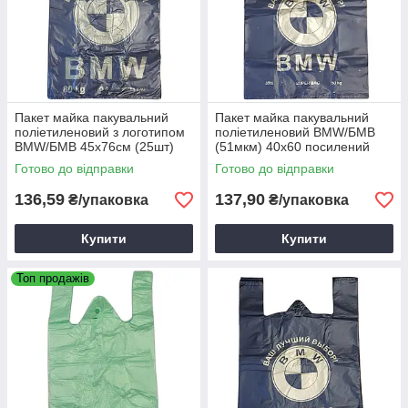
Пакет майка пакувальний
Пакет майка пакувальний
поліетиленовий з логотипом
поліетиленовий BMW/БМВ
BMW/БМВ 45х76см (25шт)
(51мкм) 40х60 посилений
чорний
(25шт)
Готово до відправки
Готово до відправки
136,59
137,90
₴/упаковка
₴/упаковка
Купити
Купити
Топ продажів