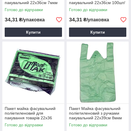
пакувальний 22х36см 7мкм
пакувальний 22х36см 100шт/
100шт/уп. для фасування
уп. білий для фасування
Готово до відправки
Готово до відправки
продуктів
продуктів
34,31
34,31
₴/упаковка
₴/упаковка
Купити
Купити
Пакет майка фасувальний
Пакет Майка фасувальний
поліетиленовий для
поліетиленовий з ручками
пакування товарів 22х36
пакувальний 22х39см 8мкм
(7мкм) (100шт/уп) зелений
100шт/уп.
Готово до відправки
Готово до відправки