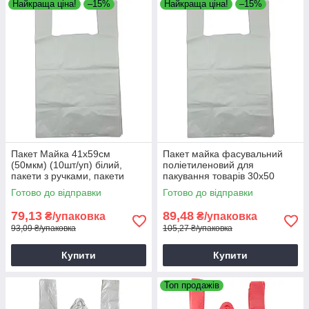
Найкраща ціна!
–15%
Найкраща ціна!
–15%
Пакет Майка 41х59см
Пакет майка фасувальний
(50мкм) (10шт/уп) білий,
поліетиленовий для
пакети з ручками, пакети
пакування товарів 30х50
майки
(50мкм) (10шт/уп) білий
Готово до відправки
Готово до відправки
79,13
89,48
₴/упаковка
₴/упаковка
93,09 ₴/упаковка
105,27 ₴/упаковка
Купити
Купити
Топ продажів