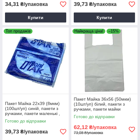
34,31
39,73
₴/упаковка
₴/упаковка
Купити
Купити
Топ продажів
Найкраща ціна!
–15%
Пакет Майка 36х56 (50мкм)
Пакет Майка 22х39 (8мкм)
(10шт/уп) білий, пакети з
(100шт/уп) синій, пакети з
ручками, пакети майки
ручками, пакети маленькі ,
Готово до відправки
пакети майки
Готово до відправки
62,12
₴/упаковка
39,73
₴/упаковка
73,08 ₴/упаковка