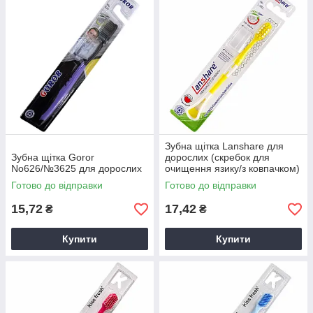
Зубна щітка Lanshare для
Зубна щітка Goror
дорослих (скребок для
No626/№3625 для дорослих
очищення язику/з ковпачком)
Готово до відправки
Готово до відправки
15,72
17,42
₴
₴
Купити
Купити