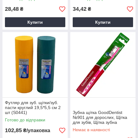
28,48
34,42
₴
₴
Купити
Купити
Футляр для зуб. щітки/зуб.
пасти круглий 19,5*5,5 см 2
шт (S0441)
Зубна щітка GoodDentist
№901 для дорослих, Щітка
Готово до відправки
для зубів, Щітка зубна
102,85
Немає в наявності
₴/упаковка