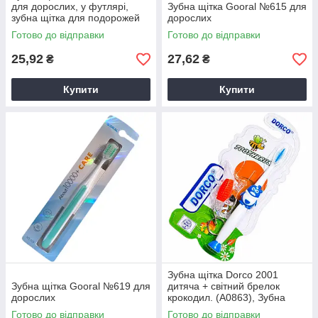
для дорослих, у футлярі,
Зубна щітка Gooral №615 для
зубна щітка для подорожей
дорослих
Готово до відправки
Готово до відправки
25,92
27,62
₴
₴
Купити
Купити
Зубна щітка Dorco 2001
Зубна щітка Gooral №619 для
дитяча + світний брелок
дорослих
крокодил. (А0863), Зубна
щітка для дітей
Готово до відправки
Готово до відправки