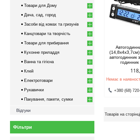
Товари для Дому
Дача, сад, город
Засоби від комах та гризунів
Канцтовари та творчість
Товари для прибирання
Автогодинн
(14,8х4х3,7см
Кухонне приладдя
автогодинник 
Ванна та гігієна
годинник
118
Клей
Немає в наявност
Електротовари
Рукавички
+380 (68) 720
Пакування, пакети, сумки
Відгуки
Фільтри