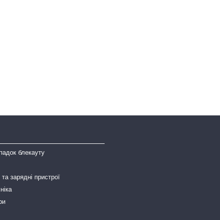
падок блекауту
та зарядні пристрої
ніка
ри