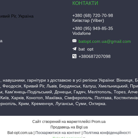
+380 (68) 720-70-98
ривий Ріг, Україна
Київстар (Viber)
+380 (95) 949-85-35
Vodafone
ua
batopt.com.ua@gmail.com
bat_opt
+380687207098
 навушники, гарнітури з доставкою в усі регіони України: Вінниця,
 Феодосія, Кривий Ріг, Львів, Бердянськ, Калуш, Хмельницький, При
, Кам'янець-Подільський, Донецьк, Гадяч, Мелітополь, Торез, Алчевс
 Київ, Харків, Конотоп, Макіївка, Сімферополь, Полтава, Костянтині
рнопіль, Крим, Кременчук, Луганськ, Суми, Охтирка.
Сайт створений на маркетплейсі
Prom.ua
Продавець на Bigl.ua
Bat-opt.com.ua |
Поскаржитися на контент
|
Політика конфіденційності