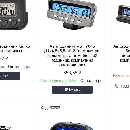
 годинник Kenko
Автогодинник VST 7045
Автогод
 см авточасы
(11х4,5х5,5см) 2 термометри,
5с
вольтметр, автомобільний
авто
92 ₴
годинник, компактний
комп
автогодинник
вки
Оптом і в роздріб
359,55 ₴
упити
Немає в 
Готово до відправки
Оптом і в роздріб
+380 
Купити
33282