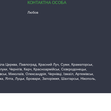
Любов
 Біла Церква, Павлоград, Красний Луч, Суми, Краматорськ,
луки, Чернігів, Керч, Красноармійськ, Сєвєродонецьк,
ьк, Миколаїв, Олександрія, Чернівці, Ізмаїл, Артемівськ,
вка, Ялта, Луцьк, Бровари, Запоріжжя, Шахтарськ, Нікополь,