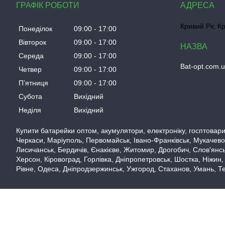
ГРАФІК РОБОТИ
Кривий Ріг, К
Понеділок
09:00
17:00
Вівторок
09:00
17:00
Середа
09:00
17:00
Bat-opt.com.
Четвер
09:00
17:00
Пʼятниця
09:00
17:00
Субота
Вихідний
Неділя
Вихідний
Купити батарейки оптом, акумулятори, електроніку, госптовари,
Черкаси, Маріуполь, Первомайськ, Івано-Франківськ, Мукачево,
Лисичанськ, Бердичів, Єнакієве, Житомир, Дрогобич, Слов'янськ
Херсон, Кіровоград, Горлівка, Дніпропетровськ, Шостка, Ніжин,
Рівне, Одеса, Дніпродзержинськ, Ужгород, Стаханов, Умань, Те