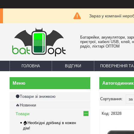
Зараз у компанії неро
Батарейки, акумулятори, зар
пристрої, кабелі USB, клей, 
радіо, ліхтарі ОПТОМ
ГОЛОВНА
ВІДГУКИ
ПОВЕРНЕННЯ ТА
Автогодинник
⚫Товари зі знижкою
🔥Новинки
Товари
28328
🏠Необхідні дрібниці в кожен
дім!