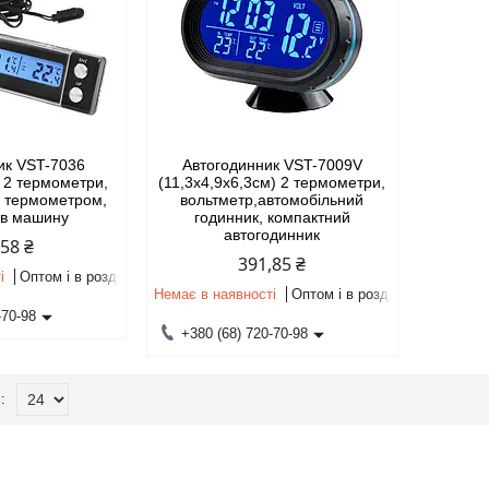
ик VST-7036
Автогодинник VST-7009V
) 2 термометри,
(11,3x4,9х6,3см) 2 термометри,
з термометром,
вольтметр,автомобільний
 в машину
годинник, компактний
автогодинник
,58 ₴
391,85 ₴
і
Оптом і в роздріб
Немає в наявності
Оптом і в роздріб
-70-98
+380 (68) 720-70-98