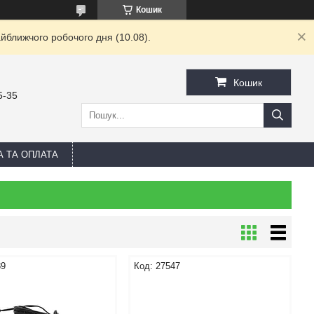
Кошик
йближчого робочого дня (10.08).
Кошик
5-35
А ТА ОПЛАТА
89
27547