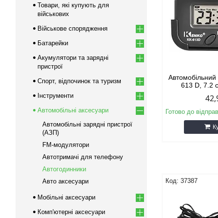
Товари, які купують для
військових
Військове спорядження
Батарейки
Акумулятори та зарядні
пристрої
Автомобільний
Спорт, відпочинок та туризм
613 D, 7.2
Інструменти
42,
Автомобільні аксесуари
Готово до відпра
Автомобільні зарядні пристрої
К
(АЗП)
FM-модулятори
Автотримачі для телефону
Автогодинники
37387
Авто аксесуари
Мобільні аксесуари
Комп'ютерні аксесуари