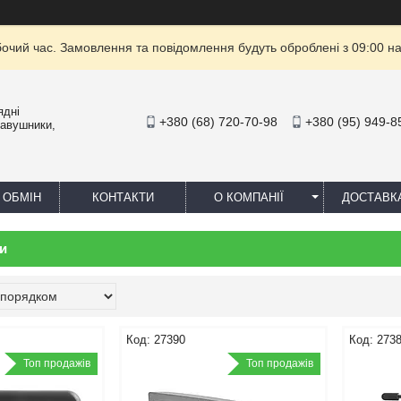
бочий час. Замовлення та повідомлення будуть оброблені з 09:00 на
ядні
+380 (68) 720-70-98
+380 (95) 949-8
навушники,
 ОБМІН
КОНТАКТИ
О КОМПАНІЇ
ДОСТАВК
и
27390
273
Топ продажів
Топ продажів