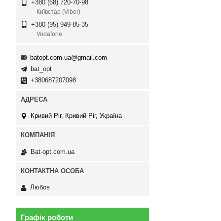
+380 (68) 720-70-98
Київстар (Viber)
+380 (95) 949-85-35
Vodafone
batopt.com.ua@gmail.com
bat_opt
+380687207098
Кривий Ріг, Кривий Ріг, Україна
Bat-opt.com.ua
Любов
Графік роботи