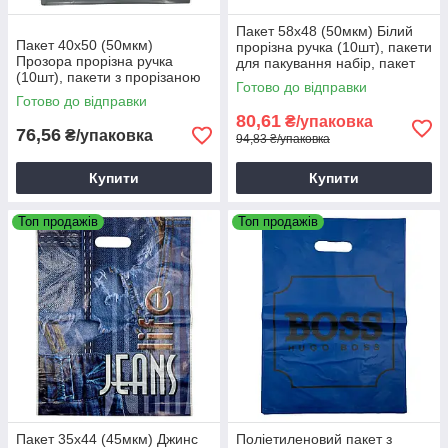
Пакет 58х48 (50мкм) Білий
Пакет 40х50 (50мкм)
прорізна ручка (10шт), пакети
Прозора прорізна ручка
для пакування набір, пакет
(10шт), пакети з прорізаною
для одягу
Готово до відправки
ручкою
Готово до відправки
80,61
₴/упаковка
76,56
₴/упаковка
94,83 ₴/упаковка
Купити
Купити
Топ продажів
Топ продажів
Пакет 35х44 (45мкм) Джинс
Поліетиленовий пакет з