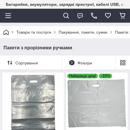
Батарейки, акумулятори, зарядні пристрої, кабелі USB, кле
Товари та послуги
Пакування, пакети, сумки
Пакети 
Пакети з прорізними ручками
Сортування
0
Фільтри
Найкраща ціна!
–15%