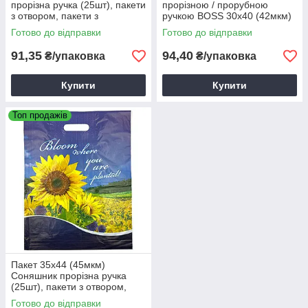
прорізна ручка (25шт), пакети
прорізною / прорубною
з отвором, пакети з
ручкою BOSS 30х40 (42мкм)
малюнком
(50шт)
Готово до відправки
Готово до відправки
91,35
94,40
₴/упаковка
₴/упаковка
Купити
Купити
Топ продажів
Пакет 35х44 (45мкм)
Соняшник прорізна ручка
(25шт), пакети з отвором,
пакети з малюнком
Готово до відправки