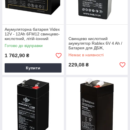
Акумуляторна батарея Videx
12V - 12Ah 6FM12 свинцево-
кислотний, літій-іонний
Свинцево кислотний
акумулятор
акумулятор Rablex 6V 4 Ah /
Готово до відправки
Батарея для ДБЖ,
світильників, радіокерованих
1 762,90
Немає в наявності
₴
іграшок
229,08
₴
Купити