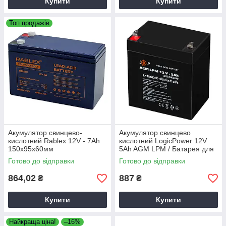
Купити
Купити
Топ продажів
Акумулятор свинцево-
Акумулятор свинцево
кислотний Rablex 12V - 7Ah
кислотний LogicPower 12V
150x95x60мм
5Ah AGM LPM / Батарея для
ДБЖ UPS, світильників,
Готово до відправки
Готово до відправки
іграшок
864,02
887
₴
₴
Купити
Купити
Найкраща ціна!
–16%