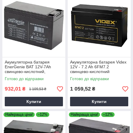
Акумуляторна батарея
Акумуляторна батарея Videx
EnerGenie BAT 12V-7Ah
12V - 7.2 Ah 6FM7.2
свинцево-кислотний,
свинцево-кислотний
акумулятор для електроніки
Готово до відправки
Готово до відправки
932,01
1 059,52
₴
₴
1 109,53 ₴
Купити
Купити
Найкраща ціна!
–12%
Найкраща ціна!
–12%