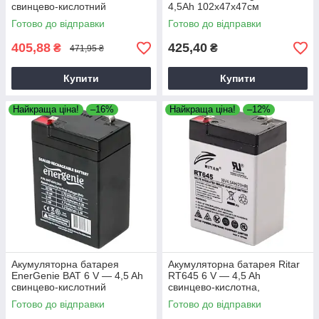
свинцево-кислотний
4,5Ah 102x47x47см
(70х47х100)
Готово до відправки
Готово до відправки
405,88
425,40
₴
₴
471,95 ₴
Купити
Купити
Найкраща ціна!
–16%
Найкраща ціна!
–12%
Акумуляторна батарея
Акумуляторна батарея Ritar
EnerGenie BAT 6 V — 4,5 Ah
RT645 6 V — 4,5 Ah
свинцево-кислотний
свинцево-кислотна,
Свинцево-кислотний
Готово до відправки
Готово до відправки
акумулятор