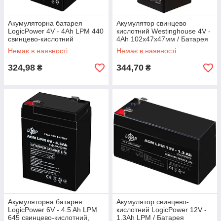
Акумуляторна батарея
Акумулятор свинцево
LogicPower 4V - 4Ah LPM 440
кислотний Westinghouse 4V -
свинцево-кислотний
4Ah 102x47x47мм / Батарея
для охоронних систем,
Немає в наявності
Немає в наявності
іграшок
324,98
344,70
₴
₴
Акумуляторна батарея
Акумулятор свинцево-
LogicPower 6V - 4.5 Ah LPM
кислотний LogicPower 12V -
645 свинцево-кислотний,
1.3Ah LPM / Батарея