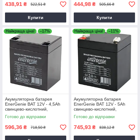
438,91
444,98
₴
₴
522,51 ₴
505,66 ₴
Купити
Купити
Найкраща ціна!
–17%
Найкраща ціна!
–11%
Акумуляторна батарея
Акумуляторна батарея
EnerGenie BAT 12V - 4,5Ah
EnerGenie BAT 12V - 5Ah
свинцево-кислотний,
свинцево-кислотний,
акумулятор для електроніки
акумулятор для електроніки
Готово до відправки
Готово до відправки
596,36
745,93
₴
₴
718,50 ₴
838,12 ₴