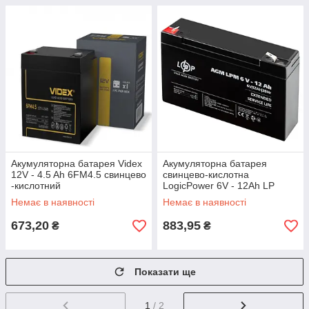
Акумуляторна батарея Videx
Акумуляторна батарея
12V - 4.5 Ah 6FM4.5 свинцево
свинцево-кислотна
-кислотний
LogicPower 6V - 12Ah LP
6120 / Акумулятор свинцево-
Немає в наявності
Немає в наявності
кислотний
673,20
883,95
₴
₴
Показати ще
1
/ 2