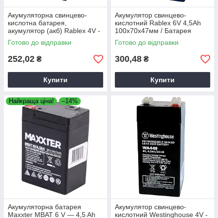
Акумуляторна свинцево-
Акумулятор свинцево-
кислотна батарея,
кислотний Rablex 6V 4,5Ah
акумулятор (акб) Rablex 4V -
100х70х47мм / Батарея
4,5Ah 100х47х47мм
акумуляторна свинцево-
Готово до відправки
Готово до відправки
кислотна
252,02
300,48
₴
₴
Купити
Купити
Найкраща ціна!
–14%
Акумуляторна батарея
Акумулятор свинцево-
Maxxter MBAT 6 V — 4,5 Ah
кислотний Westinghouse 4V -