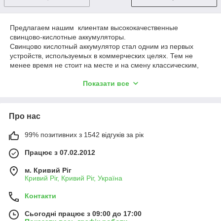
Предлагаем нашим клиентам высококачественные
свинцово-кислотные аккумуляторы.
Свинцово кислотный аккумулятор стал одним из первых
устройств, используемых в коммерческих целях. Тем не
менее время не стоит на месте и на смену классическим,
кислотным АКБ пришли современные и
Показати все
высокотехнологичные устройства, в которых применяется
технология AGM (Absorbent Glass Mat), подразумевающая
использование сепараторных пластин и жидкого
электролита.
Про нас
Свинцово-кислотный аккумулятор на сегодняшний день
99% позитивних з 1542 відгуків за рік
является наиболее востребованным и популярным
устройством. Это объясняется его высокой надежностью и
Працює з 07.02.2012
доступной стоимостью, что делает данные АКБ
рентабельными в эксплуатации устройствами,
м. Кривий Ріг
использующимися в качестве источника для бесперебойного
Кривий Ріг, Кривий Ріг, Україна
питания различной техники.
Контакти
Применение:
Сьогодні працює з 09:00 до 17:00
пожарная и охранная сигнализация