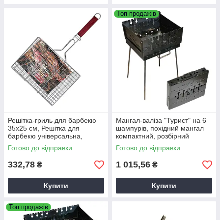
Топ продажів
Решітка-гриль для барбекю
Мангал-валіза "Турист" на 6
35х25 см, Решітка для
шампурів, похідний мангал
барбекю універсальна,
компактний, розбірний
Хромована решітка з ручкою
мангал валіза
Готово до відправки
Готово до відправки
332,78
1 015,56
₴
₴
Купити
Купити
Топ продажів