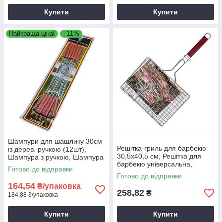
Купити
Купити
Найкраща ціна!
–11%
Шампури для шашлику 30см
Решітка-гриль для барбекю
із дерев. ручкою (12шт),
30,5х40,5 см, Решітка для
Шампура з ручкою, Шампура
барбекю універсальна,
для шашлику, Шампура
Готово до відправки
Хромована решітка з ручкою
металеві
Готово до відправки
164,54
₴/упаковка
258,82
₴
184,88 ₴/упаковка
Купити
Купити