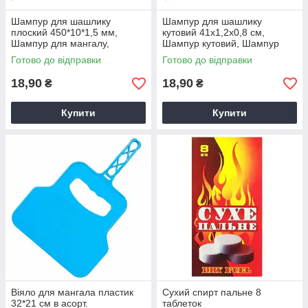
Шампур для шашлику
Шампур для шашлику
плоский 450*10*1,5 мм,
кутовий 41х1,2х0,8 см,
Шампур для мангалу,
Шампур кутовий, Шампур
Шампур металевий, Шампур
для мангалу, Шампур
Готово до відправки
Готово до відправки
плоский
металевий
18,90
18,90
₴
₴
Купити
Купити
Віяло для мангала пластик
Сухий спирт пальне 8
32*21 см в асорт.
таблеток