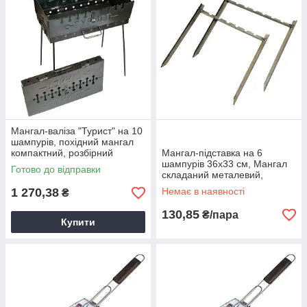
Мангал-валіза "Турист" на 10
шампурів, похідний мангал
компактний, розбірний
Мангал-підставка на 6
мангал валіза
шампурів 36х33 см, Мангал
Готово до відправки
складаний металевий,
Компактний мангал для
1 270,38
Немає в наявності
₴
шашлику
130,85
₴/пара
Купити