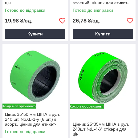
цін
зелений, цінник для етикет-
пістолета
Готово до відправки
Готово до відправки
19,98
26,78
₴/од.
₴/од.
Купити
Купити
Цінак 35*50 мм ЦІНА в рул.
240 шт. NoXL-1-y (6 шт.) в
асорт., цінник для етикет-
Цінник 25*35мм ЦІНА в рул.
пістолета
240шт №L-4-У, стікери для
Готово до відправки
цін