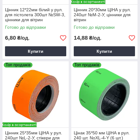
Цінник 12*22мм білий у рул.
Цінник 20*30мм ЦІНА у рул.
для пістолета 300шт №SW-3,
240шт №M-2-У, цінники для
цінники для вітрин
вітрин
Готово до відправки
Готово до відправки
6,80
14,88
₴/од.
₴/од.
Купити
Купити
Топ продажів
Топ продажів
Цінник 25*35мм ЦІНА у рул.
Цінак 35*50 мм ЦІНА в рул.
240шт №L-2-У, стікери для
240 шт. NoXL-4-Y (6 шт.)