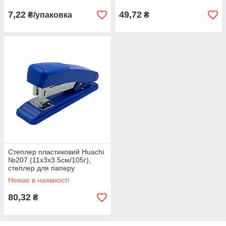
7,22
49,72
₴/упаковка
₴
Степлер пластиковий Huachi
№207 (11х3х3.5см/105г),
степлер для паперу
Немає в наявності
80,32
₴