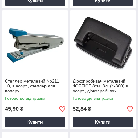
Купити
Купити
Степлер металевий No211
Діркопробивач металевий
10, в асорт., степлер для
4OFFICE 8см. 8л. (4-300) в
паперу
асорт., діркопробивач
офісний, діркопробивач
Готово до відправки
Готово до відправки
металевий
45,90
52,84
₴
₴
Купити
Купити