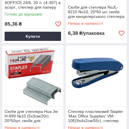
4OFFICE 24/6, 20 л. (4-307) в
асорт., степлер для паперу
Скоби для степлера NoJL-
8210 No10, 20*50 шт, скоби
Готово до відправки
для канцелярського степлера
85,36
Немає в наявності
₴
6,38
₴/упаковка
Купити
Скоби для степлера Hua Jie
Степлер пластиковий Stapler
H-899 №10 (5х3см/20г)
'Max Office Supplies' VM-
20*50шт, скоби для
10E(9х4х2см/55г), степлер
канцелярського степлера
для бумаги
Немає в наявності
Немає в наявності