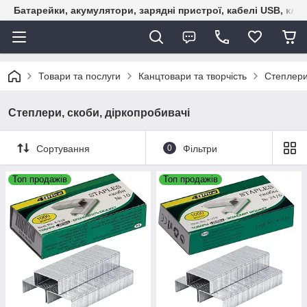
Батарейки, акумулятори, зарядні пристрої, кабелі USB, кле
Товари та послуги
Канцтовари та творчість
Степлери
Степлери, скоби, діркопробивачі
Сортування
0
Фільтри
Топ продажів
Топ продажів