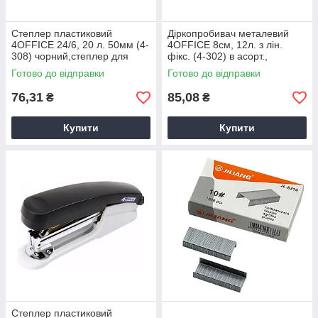
Степлер пластиковий
Діркопробивач металевий
4OFFICE 24/6, 20 л. 50мм (4-
4OFFICE 8см, 12л. з лін.
308) чорний,степлер для
фікс. (4-302) в асорт.,
паперу
діркопробивач з лінійкою-
Готово до відправки
Готово до відправки
фіксатором
76,31
85,08
₴
₴
Купити
Купити
Степлер пластиковий