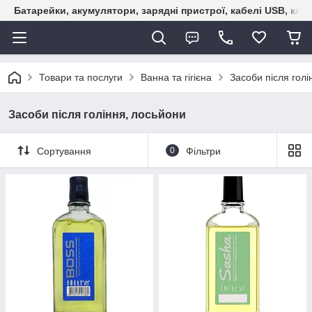
Батарейки, акумулятори, зарядні пристрої, кабелі USB, кле
Товари та послуги
Ванна та гігієна
Засоби після голі
Засоби після гоління, лосьйони
Сортування
0
Фільтри