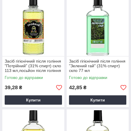
Засіб гігієнічний після гоління
Засіб гігієнічний після гоління
"Потрійний" (31% спирт) скло
"Зелений гай" (31% спирт)
113 мл,лосьйон після гоління
скло 77 мл
Готово до відправки
Готово до відправки
39,28
42,85
₴
₴
Купити
Купити