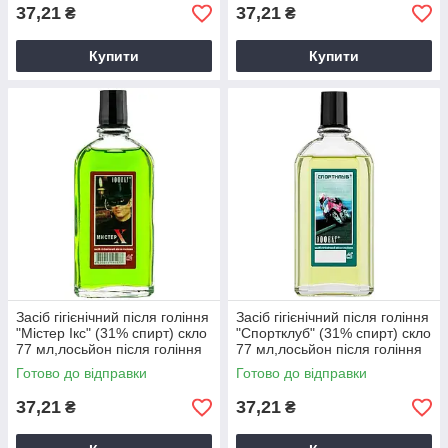
37,21
37,21
₴
₴
Купити
Купити
Засіб гігієнічний після гоління
Засіб гігієнічний після гоління
"Містер Ікс" (31% спирт) скло
"Спортклуб" (31% спирт) скло
77 мл,лосьйон після гоління
77 мл,лосьйон після гоління
Готово до відправки
Готово до відправки
37,21
37,21
₴
₴