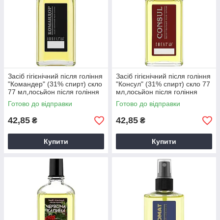
Засіб гігієнічний після гоління
Засіб гігієнічний після гоління
"Командер" (31% спирт) скло
"Консул" (31% спирт) скло 77
77 мл,лосьйон після гоління
мл,лосьйон після гоління
Готово до відправки
Готово до відправки
42,85
42,85
₴
₴
Купити
Купити