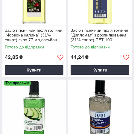
Засіб гігієнічний після гоління
Засіб гігієнічний після гоління
"Чорвона калина" (31%
"Дипломат" з розпилювачем
спирт) скло 77 мл,лосьйон
(31% спирт) ПЕТ 100
після гоління
мл,лосьйон після гоління
Готово до відправки
Готово до відправки
42,85
44,24
₴
₴
Купити
Купити
Топ продажів