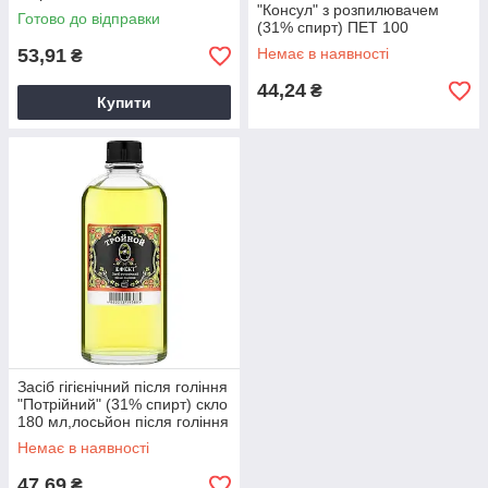
"Консул" з розпилювачем
Готово до відправки
(31% спирт) ПЕТ 100
мл,лосьйон після гоління
53,91
Немає в наявності
₴
44,24
₴
Купити
Засіб гігієнічний після гоління
"Потрійний" (31% спирт) скло
180 мл,лосьйон після гоління
Немає в наявності
47,69
₴