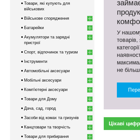
займає
Товари, які купують для
військових
продук
Військове спорядження
комфо
Батарейки
У нашому
Акумулятори та зарядні
товарів,
пристрої
категорі
Спорт, відпочинок та туризм
наявност
Інструменти
максимал
не більш
Автомобільні аксесуари
Мобільні аксесуари
Комп'ютерні аксесуари
Пере
Товари для Дому
Дача, сад, город
Засоби від комах та гризунів
Цікаві цифр
Канцтовари та творчість
Товари для прибирання