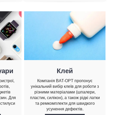
уари
Клей
ристрої,
Компанія BAT-OPT пропонує
ротів,
унікальний вибір клеїв для роботи з
джетів
різними матеріалами (шпалери,
зин. Для
пластик, силікон), а також рідкі латки
 стилуси
та ремкомплекти для швидкого
усунення дефектів.