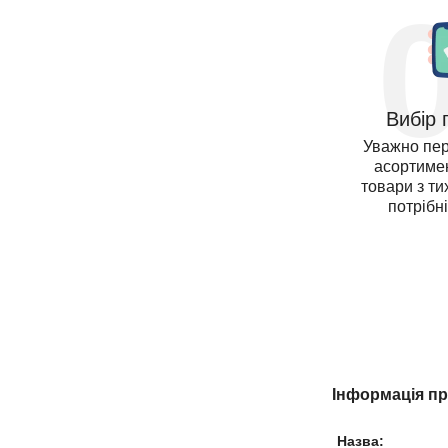
Вибір 
Уважно пе
асортимен
товари з тих
потрібн
Інформація п
Назва: