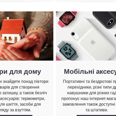
ри для дому
Мобільні аксес
ви знайдете понад півтори
Портативні та бездротові п
оварів для створення
перехідники, різні типи д
 затишку, а також безліч
навушники для різних га
ксесуарів: термометри,
пропонує наш інтернет-мага
ля шиття, засоби для
замовлення також доступні
ляду за взуттям.
та штативи.