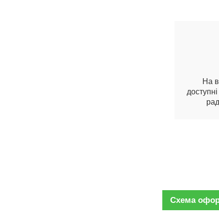
На в
доступні
рад
Схема офор