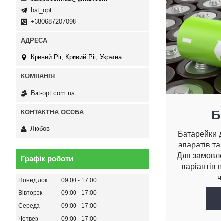
bat_opt
+380687207098
Кривий Ріг, Кривий Ріг, Україна
Bat-opt.com.ua
Б
Любов
Батарейки д
апаратів та
Для замовл
Графік роботи
варіантів 
ч
Понеділок
09:00
17:00
Вівторок
09:00
17:00
Середа
09:00
17:00
Четвер
09:00
17:00