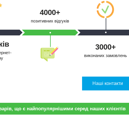
4000+
позитивних відгуків
кiв
3000+
ернет-
виконаних замовлень
ну
Нашi контакти
оварів, що є найпопулярнішими серед наших клієнтів