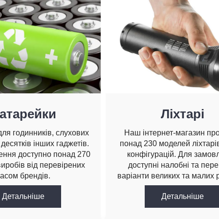
атарейки
Ліхтарі
ля годинників, слухових
Наш інтернет-магазин пр
 десятків інших гаджетів.
понад 230 моделей ліхтарів
ення доступно понад 270
конфігурацій. Для замов
виробів від перевірених
доступні налобні та пере
асом брендів.
варіанти великих та малих р
Детальнiше
Детальнiше