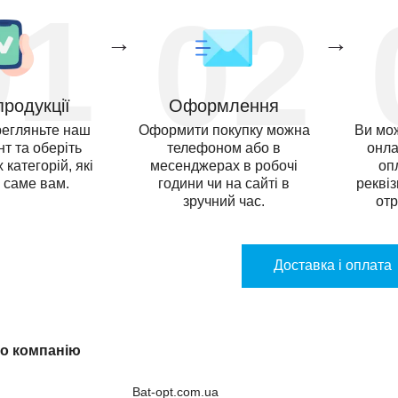
01
02
→
→
продукції
Оформлення
регляньте наш
Оформити покупку можна
Ви мо
т та оберіть
телефоном або в
онла
 категорій, які
месенджерах в робочі
оп
і саме вам.
години чи на сайті в
рекві
зручний час.
отр
Доставка i оплата
ро компанію
Bat-opt.com.ua