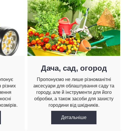
Дача, сад, огород
опонує
Пропонуємо не лише різноманітні
 різних
аксесуари для облаштування саду та
лення
городу, але й інструменти для його
носні
обробки, а також засоби для захисту
озмірів.
городини від шкідників.
Детальнiше