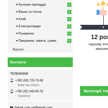
Кухонне приладдя
Ванна та гігієна
Клей
Електротовари
Рукавички
12 ро
Пакування, пакети, сумки
нашому інт
магази
Відгуки
Контакти
+380 (68) 720-70-98
Київстар (Viber)
Категорії т
+380 (95) 949-85-35
Vodafone
batopt.com.ua@gmail.com