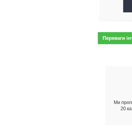
Переваги ін
Ми пропо
20 ка