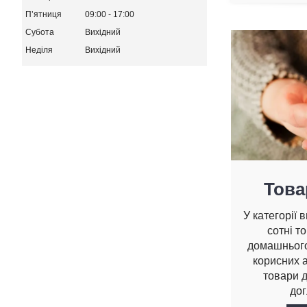
Пʼятниця
09:00
17:00
Субота
Вихідний
Неділя
Вихідний
Това
У категорії 
сотні т
домашнього
корисних а
товари д
дог