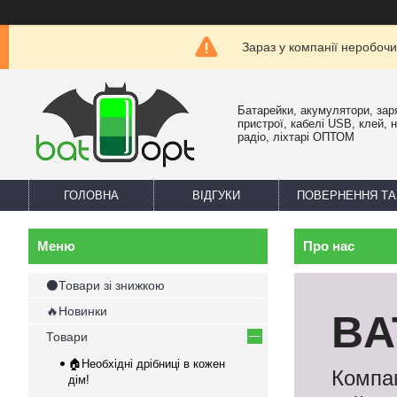
Зараз у компанії неробочи
Батарейки, акумулятори, зар
пристрої, кабелі USB, клей, 
радіо, ліхтарі ОПТОМ
ГОЛОВНА
ВІДГУКИ
ПОВЕРНЕННЯ ТА
Про нас
⚫Товари зі знижкою
🔥Новинки
BA
Товари
🏠Необхідні дрібниці в кожен
Компан
дім!