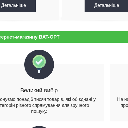
Детальнiше
Детальнiше
тернет-магазину BAT-OPT
Великий вибір
нуємо понад 6 тисяч товарів, які об’єднані у
На н
тегорій різного спрямування для зручного
про
пошуку.