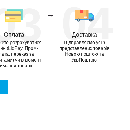
04
03
→
Оплата
Доставка
жете розрахуватися
Відправляємо усі з
йн (LiqPay, Пром-
представлених товарів
лата, переказ за
Новою поштою та
зитами) чи в момент
УкрПоштою.
имання товарів.