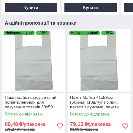
Купити
Купити
Акційні пропозиції та новинки
Найкраща ціна!
–15%
Найкраща ціна!
–15%
Пакет майка фасувальний
Пакет Майка 41х59см
поліетиленовий для
(50мкм) (10шт/уп) білий,
пакування товарів 30х50
пакети з ручками, пакети
(50мкм) (10шт/уп) білий
майки
Готово до відправки
Готово до відправки
89,48
79,13
₴/упаковка
₴/упаковка
105,27 ₴/упаковка
93,09 ₴/упаковка