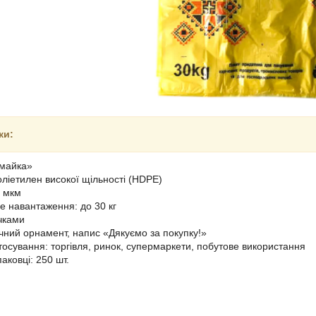
ки:
«майка»
оліетилен високої щільності (HDPE)
1 мкм
 навантаження: до 30 кг
чками
ічний орнамент, напис «Дякуємо за покупку!»
тосування: торгівля, ринок, супермаркети, побутове використання
паковці: 250 шт.