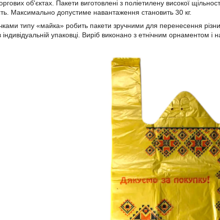
торгових об'єктах. Пакети виготовлені з поліетилену високої щільн
ть. Максимально допустиме навантаження становить 30 кг.
чками типу «майка» робить пакети зручними для перенесення різних
в індивідуальній упаковці. Виріб виконано з етнічним орнаментом і 