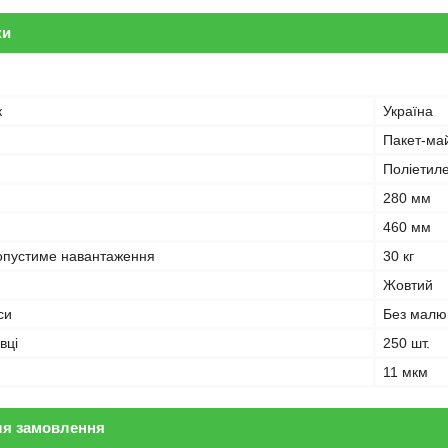
ки
к
Україна
Пакет-ма
Поліетил
280 мм
460 мм
опустиме навантаження
30 кг
Жовтий
си
Без малюн
вці
250 шт.
11 мкм
ля замовлення