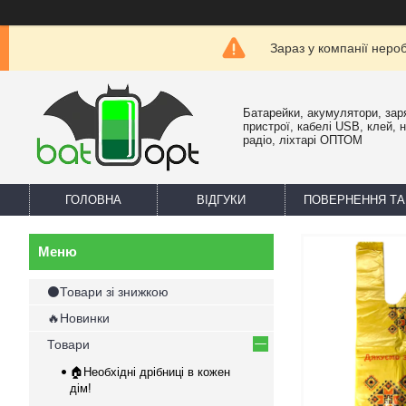
Зараз у компанії неро
Батарейки, акумулятори, зар
пристрої, кабелі USB, клей, 
радіо, ліхтарі ОПТОМ
ГОЛОВНА
ВІДГУКИ
ПОВЕРНЕННЯ ТА
⚫Товари зі знижкою
🔥Новинки
Товари
🏠Необхідні дрібниці в кожен
дім!