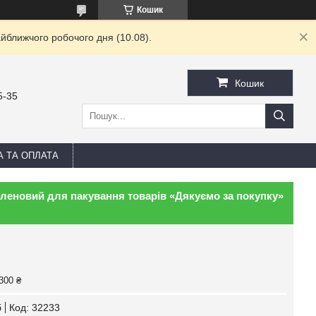
Кошик
йближчого робочого дня (10.08).
Кошик
5-35
А ТА ОПЛАТА
леновий для пакування товарів «Дякуємо за покупку»
300 ₴
б
Код:
32233