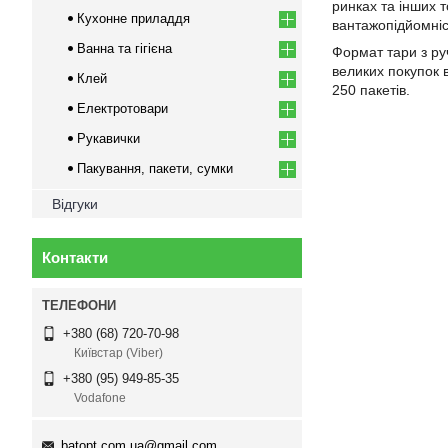
ринках та інших 
Кухонне приладдя
вантажопідйомніс
Ванна та гігієна
Формат тари з ру
великих покупок 
Клей
250 пакетів.
Електротовари
Рукавички
Пакування, пакети, сумки
Відгуки
Контакти
+380 (68) 720-70-98
Київстар (Viber)
+380 (95) 949-85-35
Vodafone
batopt.com.ua@gmail.com