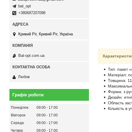
bat_opt
+380687207098
Кривий Ріг, Кривий Ріг, Україна
Bat-opt.com.ua
Характеристи
Тип: пакет 
Матеріал: п
Любов
Товщина: 1
Максимальне
Форма: з ру
Графік роботи
Дизайн: етн
Область зас
Понеділок
09:00
17:00
Кількість в у
Вівторок
09:00
17:00
Середа
09:00
17:00
Четвер
09:00
17:00