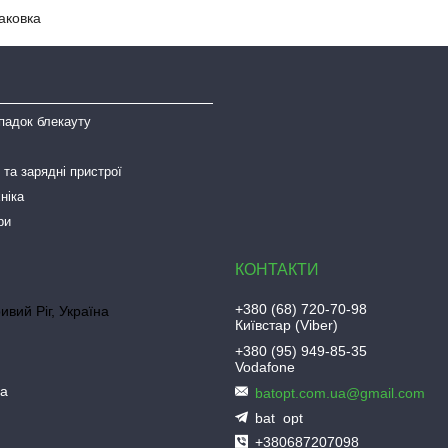
аковка
падок блекауту
та зарядні пристрої
ніка
ри
+380 (68) 720-70-98
ривий Ріг, Україна
Київстар (Viber)
+380 (95) 949-85-35
Vodafone
ua
batopt.com.ua@gmail.com
bat_opt
+380687207098