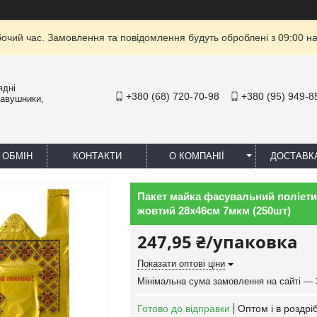
бочий час. Замовлення та повідомлення будуть оброблені з 09:00 на
ядні
+380 (68) 720-70-98
+380 (95) 949-8
навушники,
 ОБМІН
КОНТАКТИ
О КОМПАНІЇ
ДОСТАВК
Пакет майка фасувальний поліети
жовтий 28х46см 7мкм (250шт)
247,95 ₴/упаковка
Показати оптові ціни
Мінімальна сума замовлення на сайті — 
Готово до відправки
Оптом і в роздрі