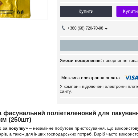
Купити
Купити
+380 (68) 720-70-98
повернення това
У компанії підключені електронні пла
сайту.
а фасувальний поліетиленовий для пакуванн
км (250шт)
 за покупку»
– незамінне побутове пристосування, що використову
ів, а також для інших господарських потреб. Виріб часто використо