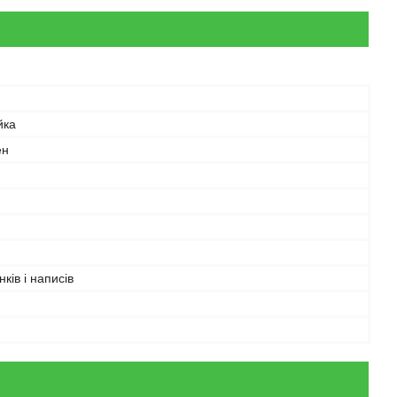
йка
ен
ків і написів