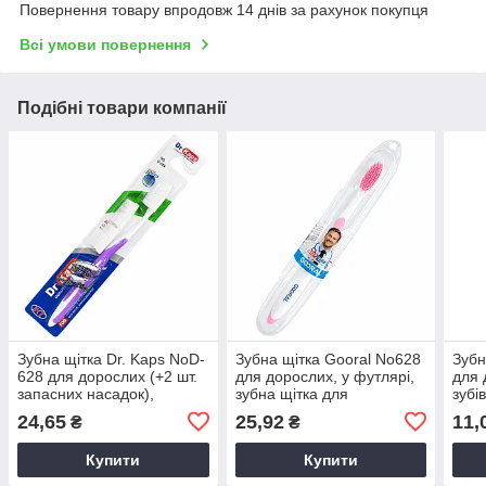
Повернення товару впродовж 14 днів за рахунок покупця
Всі умови повернення
Подібні товари компанії
Зубна щітка Dr. Kaps NoD-
Зубна щітка Gooral No628
Зубн
628 для дорослих (+2 шт.
для дорослих, у футлярі,
для 
запасних насадок),
зубна щітка для
зубі
класична зубна щітка
подорожей
24,65
25,92
11,
₴
₴
Купити
Купити