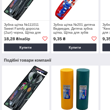
Зубна щітка №111011
Зубна щітка №201 дитяча
Зубн
Sweet Family доросла
Ведмедик, Дитяча зубна
"Кен
(2шт) чорна, Щітка для
щітка, Щітка для зубів
для 
зубів, Щітка зубна
дитяча
18,28
9,35
9,3
₴/набір
₴
Купити
Купити
Подібні товари компанії