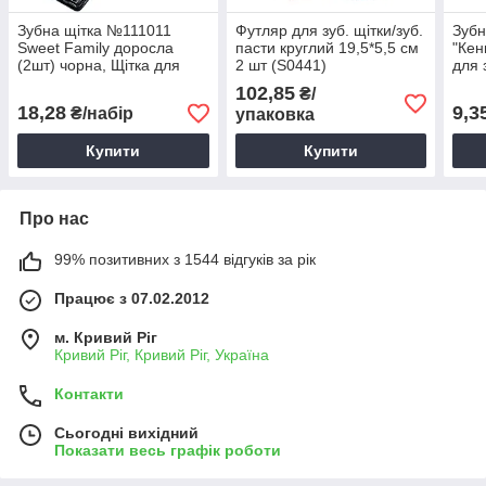
Зубна щітка №111011
Футляр для зуб. щітки/зуб.
Зубн
Sweet Family доросла
пасти круглий 19,5*5,5 см
"Кен
(2шт) чорна, Щітка для
2 шт (S0441)
для 
зубів, Щітка зубна
102,85
₴/
18,28
9,3
₴/набір
упаковка
Купити
Купити
Про нас
99% позитивних з 1544 відгуків за рік
Працює з 07.02.2012
м. Кривий Ріг
Кривий Ріг, Кривий Ріг, Україна
Контакти
Сьогодні вихідний
Показати весь графік роботи