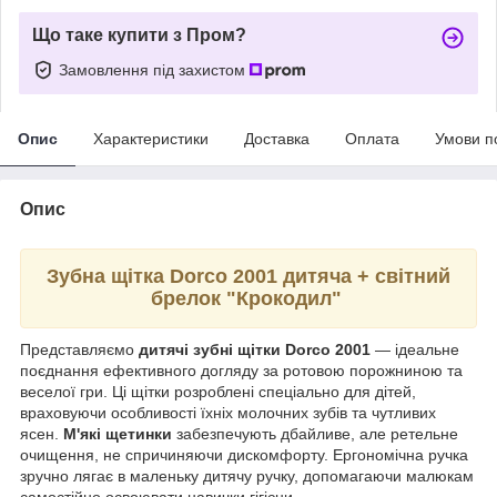
Що таке купити з Пром?
Замовлення під захистом
Опис
Характеристики
Доставка
Оплата
Умови п
Опис
Зубна щітка Dorco 2001 дитяча + світний
брелок "Крокодил"
Представляємо
дитячі зубні щітки Dorco 2001
— ідеальне
поєднання ефективного догляду за ротовою порожниною та
веселої гри. Ці щітки розроблені спеціально для дітей,
враховуючи особливості їхніх молочних зубів та чутливих
ясен.
М'які щетинки
забезпечують дбайливе, але ретельне
очищення, не спричиняючи дискомфорту. Ергономічна ручка
зручно лягає в маленьку дитячу ручку, допомагаючи малюкам
самостійно освоювати навички гігієни.