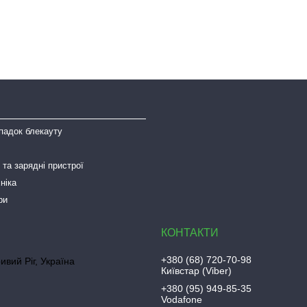
падок блекауту
та зарядні пристрої
ніка
ри
+380 (68) 720-70-98
ривий Ріг, Україна
Київстар (Viber)
+380 (95) 949-85-35
Vodafone