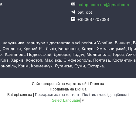
ua
batopt.com.ua@gmail.com
bat_opt
+380687207098
 навушники, гарнітури з доставкою в усі регіони України: Вінниця,
 Феодосія, Кривий Ріг, Львів, Бердянськ, Калуш, Хмельницький, При
, Кам'янець-Подільський, Донецьк, Гадяч, Мелітополь, Торез, Алчевс
 Київ, Харків, Конотоп, Макіївка, Сімферополь, Полтава, Костянтині
рнопіль, Крим, Кременчук, Луганськ, Суми, Охтирка.
Сайт створений на маркетплейсі
Prom.ua
Продавець на Bigl.ua
Bat-opt.com.ua |
Поскаржитися на контент
|
Політика конфіденційності
Select Language
▼