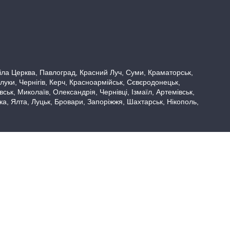
 Біла Церква, Павлоград, Красний Луч, Суми, Краматорськ,
луки, Чернігів, Керч, Красноармійськ, Сєвєродонецьк,
ьк, Миколаїв, Олександрія, Чернівці, Ізмаїл, Артемівськ,
вка, Ялта, Луцьк, Бровари, Запоріжжя, Шахтарськ, Нікополь,