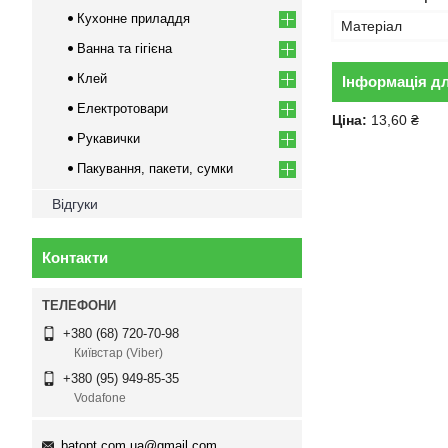
Кухонне приладдя
Матеріал
Ванна та гігієна
Клей
Інформація д
Електротовари
Ціна:
13,60 ₴
Рукавички
Пакування, пакети, сумки
Відгуки
Контакти
+380 (68) 720-70-98
Київстар (Viber)
+380 (95) 949-85-35
Vodafone
batopt.com.ua@gmail.com