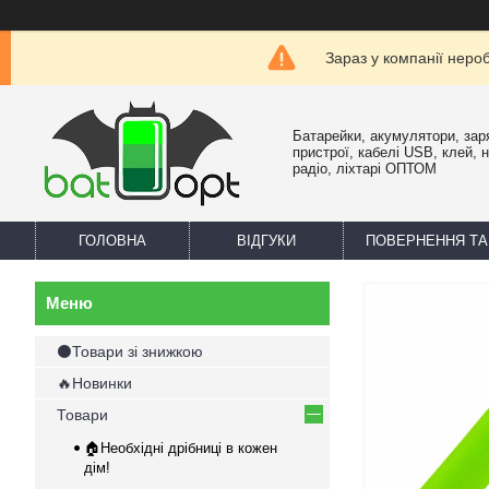
Зараз у компанії неро
Батарейки, акумулятори, зар
пристрої, кабелі USB, клей, 
радіо, ліхтарі ОПТОМ
ГОЛОВНА
ВІДГУКИ
ПОВЕРНЕННЯ ТА
⚫Товари зі знижкою
🔥Новинки
Товари
🏠Необхідні дрібниці в кожен
дім!