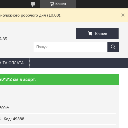
Кошик
йближчого робочого дня (10.08).
Кошик
5-35
А ТА ОПЛАТА
0*3*2 см в асорт.
300 ₴
б
Код:
49388