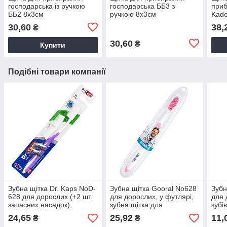
господарська із ручкою
господарська ББ3 з
приб
ББ2 8х3см
ручкою 8х3см
Kado
30,60
38,
₴
30,60
₴
Купити
Подібні товари компанії
Зубна щітка Dr. Kaps NoD-
Зубна щітка Gooral No628
Зубн
628 для дорослих (+2 шт.
для дорослих, у футлярі,
для 
запасних насадок),
зубна щітка для
зубі
класична зубна щітка
подорожей
24,65
25,92
11,
₴
₴