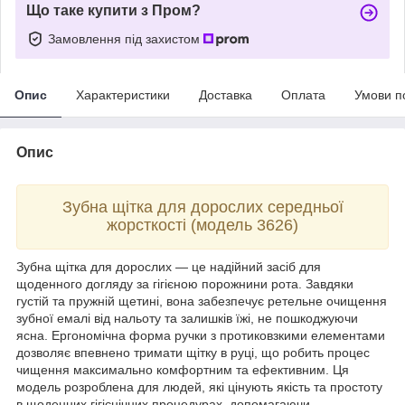
Що таке купити з Пром?
Замовлення під захистом
Опис
Характеристики
Доставка
Оплата
Умови п
Опис
Зубна щітка для дорослих середньої
жорсткості (модель 3626)
Зубна щітка для дорослих — це надійний засіб для
щоденного догляду за гігієною порожнини рота. Завдяки
густій та пружній щетині, вона забезпечує ретельне очищення
зубної емалі від нальоту та залишків їжі, не пошкоджуючи
ясна. Ергономічна форма ручки з протиковзкими елементами
дозволяє впевнено тримати щітку в руці, що робить процес
чищення максимально комфортним та ефективним. Ця
модель розроблена для людей, які цінують якість та простоту
в щоденних гігієнічних процедурах, допомагаючи