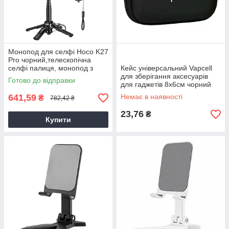
Монопод для селфі Hoco K27
Pro чорний,телескопічна
селфі палиця, монопод з
Кейс універсальний Vapcell
тримачем для телефону
для зберігання аксесуарів
Готово до відправки
для гаджетів 8х6см чорний
641,59
Немає в наявності
₴
782,42 ₴
23,76
₴
Купити