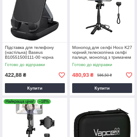
Підставка для телефону
Монопод для селфі Hoco K27
(настільна) Baseus
чорний,телескопічна селфі
B10551500111-00 чорна
палиця, монопод з тримачем
для телефону
Готово до відправки
Готово до відправки
422,88
480,93
₴
₴
586,50 ₴
Купити
Купити
Найкраща ціна!
–18%