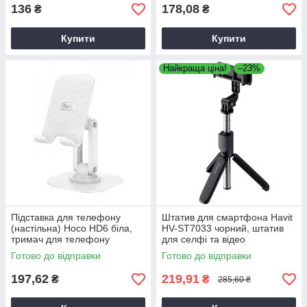
136
178,08
₴
₴
Купити
Купити
Найкраща ціна!
–23%
Підставка для телефону
Штатив для смартфона Havit
(настільна) Hoco HD6 біла,
HV-ST7033 чорний, штатив
тримач для телефону
для селфі та відео
Готово до відправки
Готово до відправки
197,62
219,91
₴
₴
285,60 ₴