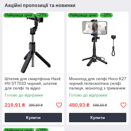
Акційні пропозиції та новинки
Найкраща ціна!
–23%
Найкраща ціна!
–18%
Штатив для смартфона Havit
Монопод для селфі Hoco K27
HV-ST7033 чорний, штатив
чорний,телескопічна селфі
для селфі та відео
палиця, монопод з тримачем
для телефону
Готово до відправки
Готово до відправки
219,91
480,93
₴
₴
285,60 ₴
586,50 ₴
Купити
Купити
Найкраща ціна!
–18%