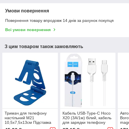
Умови повернення
Повернення товару впродовж 14 днів за рахунок покупця
Всі умови повернення
З цим товаром також замовляють
Тримач для телефону
Кабель USB-Type-C Hoco
Авто
настільний М21
X20 (3А/1м) білий, кабель
Boro
10,5х7,5х13см Підставка
для зарядки телефону
magn
під телефон на стіл
Type-C
авто