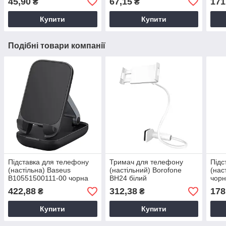
45,90
67,15
171
₴
₴
пластикова
Купити
Купити
Подібні товари компанії
Підставка для телефону
Тримач для телефону
Підс
(настільна) Baseus
(настільний) Borofone
(нас
B10551500111-00 чорна
BH24 білий
чорн
теле
422,88
312,38
178
₴
₴
тел
Купити
Купити