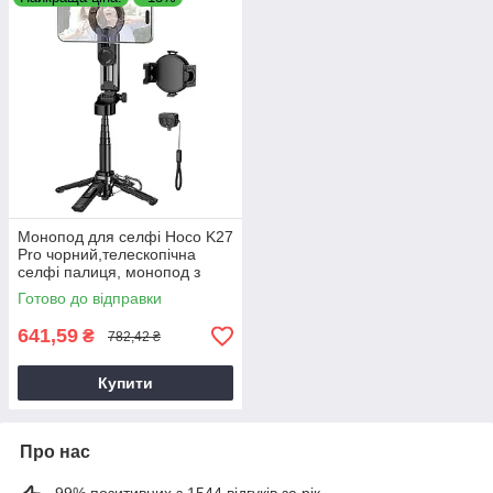
Монопод для селфі Hoco K27
Pro чорний,телескопічна
селфі палиця, монопод з
тримачем для телефону
Готово до відправки
641,59
₴
782,42 ₴
Купити
Про нас