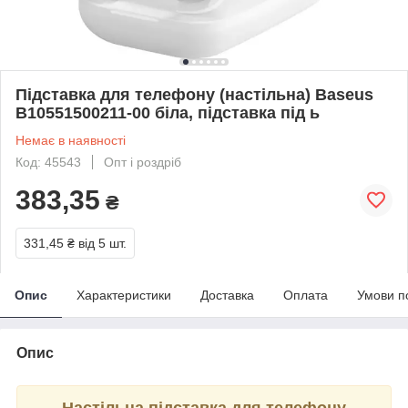
Підставка для телефону (настільна) Baseus
B10551500211-00 біла, підставка під ь
Немає в наявності
Код: 45543
Опт і роздріб
383,35
₴
331,45 ₴
від 5 шт.
Опис
Характеристики
Доставка
Оплата
Умови п
Опис
Настільна підставка для телефону