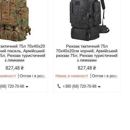
тактичний 75л 70х40х20
Рюкзак тактичний 75л
ний піксель, Армійський
70х40х20см чорний, Армійський
75л, Рюкзак туристичний
рюкзак 75л, Рюкзак туристичний
з лямками
з лямками
827,48 ₴
827,48 ₴
наявності
Оптом і в роздріб
Немає в наявності
Оптом і в роздріб
(68) 720-70-98
+380 (68) 720-70-98