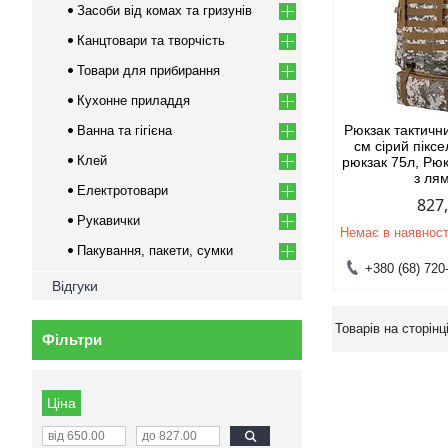
Засоби від комах та гризунів
Канцтовари та творчість
Товари для прибирання
Кухонне приладдя
Рюкзак тактичн
Ванна та гігієна
см сірий пікс
Клей
рюкзак 75л, Рю
з ля
Електротовари
827
Рукавички
Немає в наявност
Пакування, пакети, сумки
+380 (68) 720
Відгуки
Фільтри
Ціна