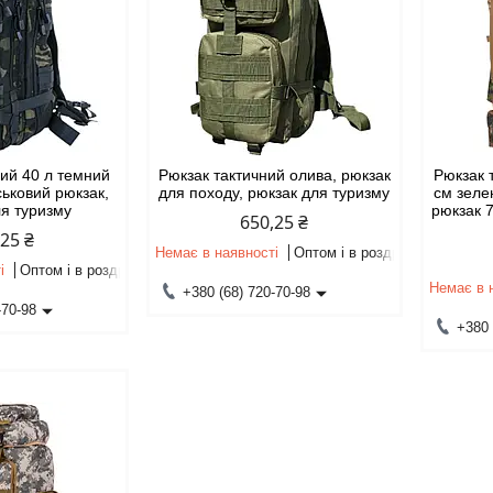
ний 40 л темний
Рюкзак тактичний олива, рюкзак
Рюкзак 
ськовий рюкзак,
для походу, рюкзак для туризму
см зеле
ля туризму
рюкзак 
650,25 ₴
,25 ₴
Немає в наявності
Оптом і в роздріб
і
Оптом і в роздріб
Немає в 
+380 (68) 720-70-98
-70-98
+380 