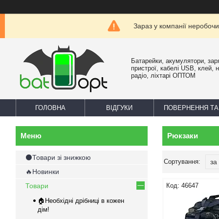
Зараз у компанії неробочи
Батарейки, акумулятори, зар
пристрої, кабелі USB, клей, 
радіо, ліхтарі ОПТОМ
ГОЛОВНА
ВІДГУКИ
ПОВЕРНЕННЯ ТА
Рюкзаки
⚫Товари зі знижкою
🔥Новинки
Товари
46647
🏠Необхідні дрібниці в кожен
дім!