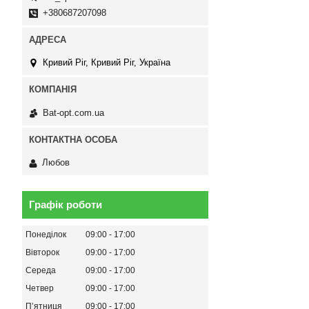
+380687207098
Кривий Ріг, Кривий Ріг, Україна
Bat-opt.com.ua
Любов
Графік роботи
Понеділок
09:00
17:00
Вівторок
09:00
17:00
Середа
09:00
17:00
Четвер
09:00
17:00
Пʼятниця
09:00
17:00