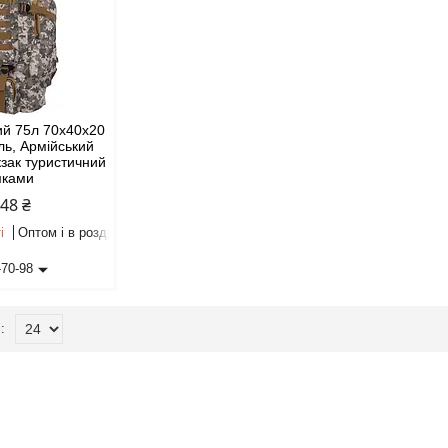
ий 75л 70х40х20
ель, Армійський
кзак туристичний
мками
,48 ₴
і
Оптом і в роздріб
-70-98