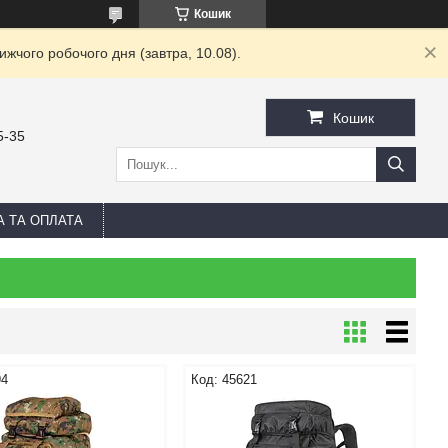
Кошик
жчого робочого дня (завтра, 10.08).
Кошик
5-35
А ТА ОПЛАТА
94
45621