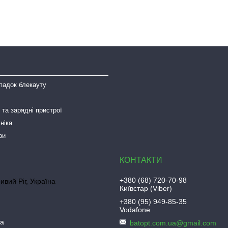
падок блекауту
та зарядні пристрої
ніка
ри
+380 (68) 720-70-98
ривий Ріг, Україна
Київстар (Viber)
+380 (95) 949-85-35
Vodafone
ua
batopt.com.ua@gmail.com