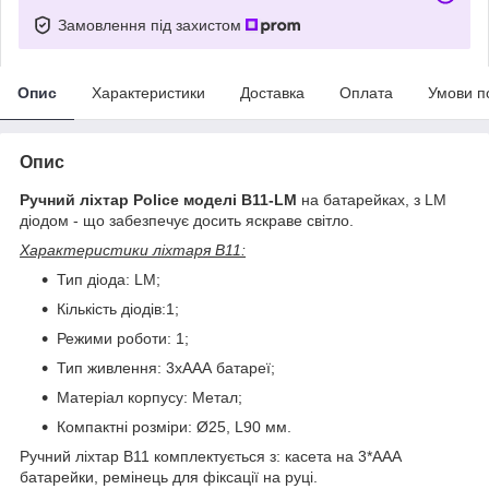
Замовлення під захистом
Опис
Характеристики
Доставка
Оплата
Умови п
Опис
Ручний ліхтар Police моделі B11-LM
на батарейках, з LM
діодом - що забезпечує досить яскраве світло.
Характеристики ліхтаря В11
:
Тип діода: LM;
Кількість діодів:1;
Режими роботи: 1;
Тип живлення: 3хААА батареї;
Матеріал корпусу: Метал;
Компактні розміри: Ø25, L90 мм.
Ручний ліхтар В11 комплектується з: касета на 3*ААА
батарейки, ремінець для фіксації на руці.