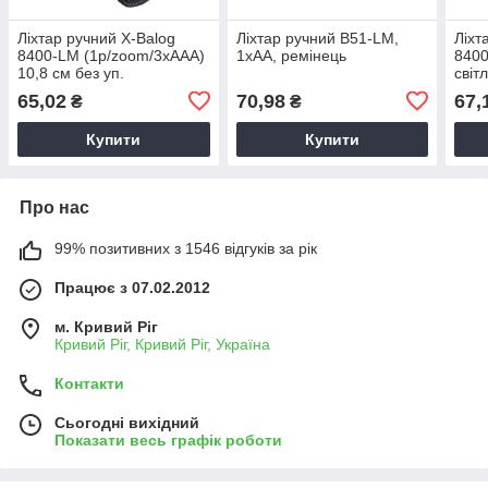
Ліхтар ручний X-Balog
Ліхтар ручний B51-LM,
Ліхт
8400-LM (1р/zoom/3xAAA)
1xAA, ремінець
840
10,8 см без уп.
світ
65,02
70,98
67,
₴
₴
Купити
Купити
Про нас
99% позитивних з 1546 відгуків за рік
Працює з 07.02.2012
м. Кривий Ріг
Кривий Ріг, Кривий Ріг, Україна
Контакти
Сьогодні вихідний
Показати весь графік роботи