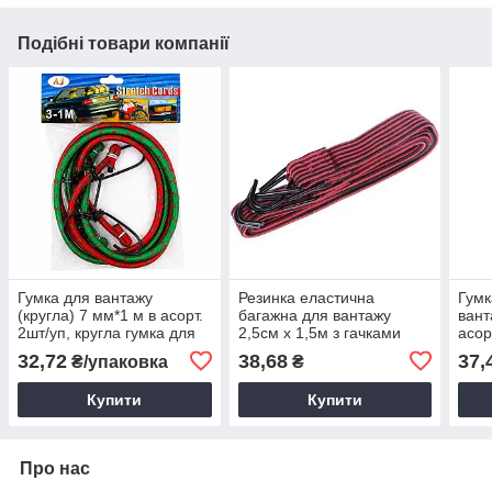
Подібні товари компанії
Гумка для вантажу
Резинка еластична
Гумк
(кругла) 7 мм*1 м в асорт.
багажна для вантажу
вант
2шт/уп, кругла гумка для
2,5см х 1,5м з гачками
асор
вантажу
(широка)
32,72
38,68
37,
₴/упаковка
₴
Купити
Купити
Про нас