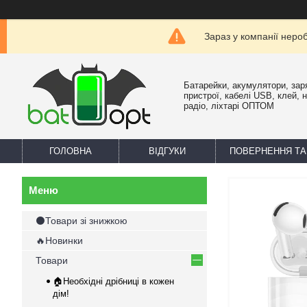
Зараз у компанії неро
Батарейки, акумулятори, зар
пристрої, кабелі USB, клей, 
радіо, ліхтарі ОПТОМ
ГОЛОВНА
ВІДГУКИ
ПОВЕРНЕННЯ ТА
⚫Товари зі знижкою
🔥Новинки
Товари
🏠Необхідні дрібниці в кожен
дім!