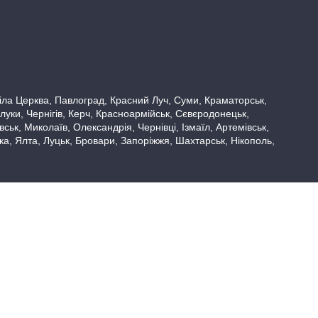
 Біла Церква, Павлоград, Красний Луч, Суми, Краматорськ,
луки, Чернігів, Керч, Красноармійськ, Сєвєродонецьк,
ьк, Миколаїв, Олександрія, Чернівці, Ізмаїл, Артемівськ,
вка, Ялта, Луцьк, Бровари, Запоріжжя, Шахтарськ, Нікополь,