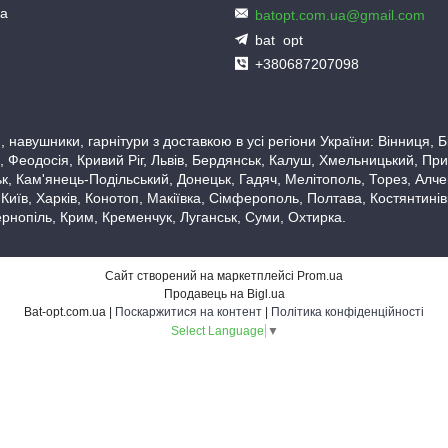
ua
batopt.com.ua@gmail.com
bat_opt
+380687207098
 навушники, гарнітури з доставкою в усі регіони України: Вінниця,
 Феодосія, Кривий Ріг, Львів, Бердянськ, Калуш, Хмельницький, При
, Кам'янець-Подільський, Донецьк, Гадяч, Мелітополь, Торез, Алчевс
 Київ, Харків, Конотоп, Макіївка, Сімферополь, Полтава, Костянтині
рнопіль, Крим, Кременчук, Луганськ, Суми, Охтирка.
Сайт створений на маркетплейсі
Prom.ua
Продавець на Bigl.ua
Bat-opt.com.ua |
Поскаржитися на контент
|
Політика конфіденційності
Select Language
▼