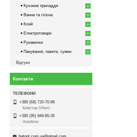
Кухонне приладдя
Ванна та гігієна
Клей
Електротовари
Рукавички
Пакування, пакети, сумки
Відгуки
Контакти
+380 (68) 720-70-98
Київстар (Viber)
+380 (95) 949-85-35
Vodafone
batopt.com.ua@gmail.com