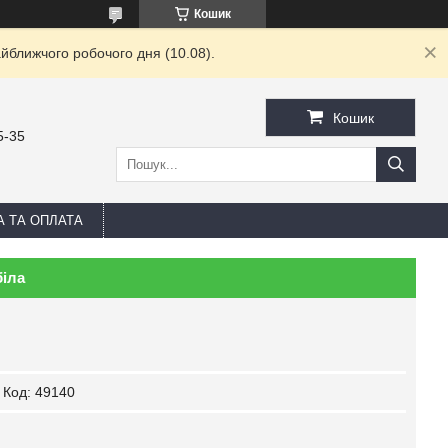
Кошик
йближчого робочого дня (10.08).
Кошик
5-35
А ТА ОПЛАТА
біла
Код:
49140