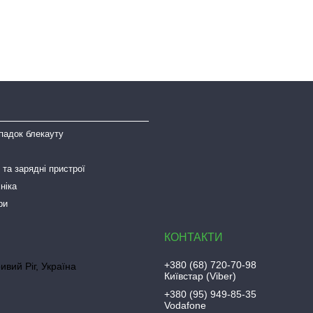
падок блекауту
та зарядні пристрої
ніка
ри
+380 (68) 720-70-98
ривий Ріг, Україна
Київстар (Viber)
+380 (95) 949-85-35
Vodafone