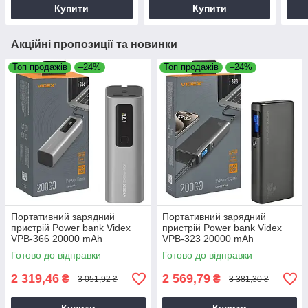
акумулятор
Купити
Купити
Акційні пропозиції та новинки
Топ продажів
–24%
Топ продажів
–24%
Портативний зарядний
Портативний зарядний
пристрій Power bank Videx
пристрій Power bank Videx
VPB-366 20000 mAh
VPB-323 20000 mAh
(PD100W/max 160W/+ Type-
(PD100W/max 130W/+ Type-
Готово до відправки
Готово до відправки
C) сірий
C) чорний
2 319,46
2 569,79
₴
₴
3 051,92 ₴
3 381,30 ₴