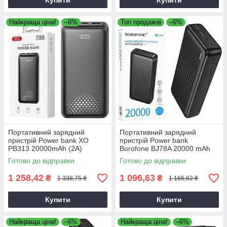
Купити
Купити
Найкраща ціна!
–6%
Топ продажів
–6%
Портативний зарядний
Портативний зарядний
пристрій Power bank XO
пристрій Power bank
PB313 20000mAh (2А)
Borofone BJ78A 20000 mAh
чорний, павербанк для
(2А) чорний, повербанк для
Готово до відправки
Готово до відправки
смартфона
смартфону
1 258,42
1 096,63
₴
₴
1 338,75 ₴
1 166,62 ₴
Купити
Купити
Найкраща ціна!
–6%
Найкраща ціна!
–6%