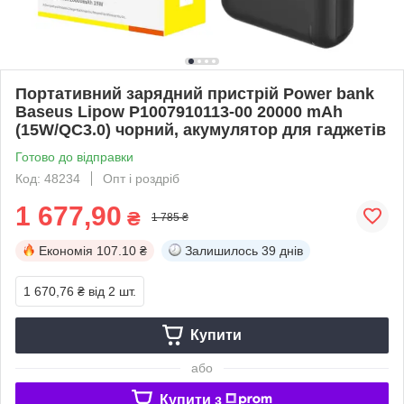
Портативний зарядний пристрій Power bank
Baseus Lipow P1007910113-00 20000 mAh
(15W/QC3.0) чорний, акумулятор для гаджетів
Готово до відправки
Код: 48234
Опт і роздріб
1 677,90
₴
1 785 ₴
Економія
107.10 ₴
Залишилось
39 днів
1 670,76 ₴
від 2 шт.
Купити
або
Купити з