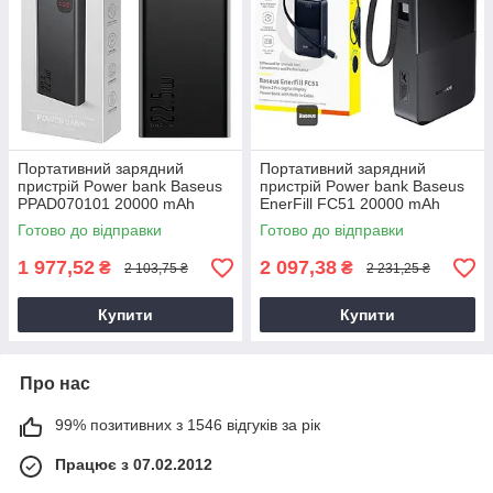
Портативний зарядний
Портативний зарядний
пристрій Power bank Baseus
пристрій Power bank Baseus
PPAD070101 20000 mAh
EnerFill FC51 20000 mAh
(22,5W/QC3.0) чорний,
(22,5W/+Type-C) чорний,
Готово до відправки
Готово до відправки
компактний повербанк для
акумулятор для гаджетів
телефону
1 977,52
2 097,38
₴
₴
2 103,75 ₴
2 231,25 ₴
Купити
Купити
Про нас
99% позитивних з 1546 відгуків за рік
Працює з 07.02.2012