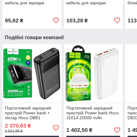
кабель для зарядки
кабель для зарядки
біли
iPhone Type-C
iPhone Type-C
iPho
95,62
103,28
113
₴
₴
Подібні товари компанії
Портативний зарядний
Портативний зарядний
Порт
пристрій Power bank +
пристрій Power bank Hoco
прис
ліхтар Hoco DB81
J101A 20000 mAh
DB3
30000mAh
(PD20W+22,5W/QC3.0)
(PD
2 370,63
₴
(PD65W+22,5W/QC3.0)
білий, універсальний
сон.
1 402,50
1 4
₴
2 521,95 ₴
чорний, Зовнішній
power bank для гаджетів
bank