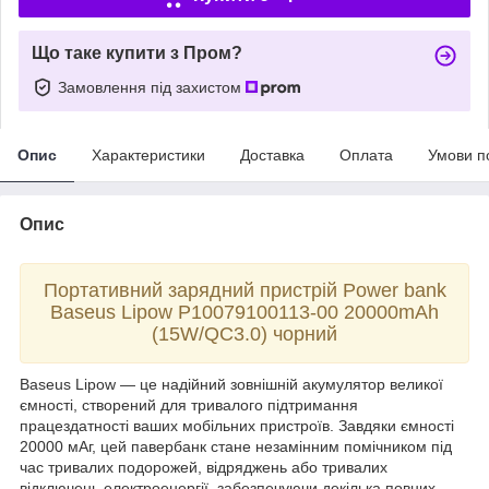
Що таке купити з Пром?
Замовлення під захистом
Опис
Характеристики
Доставка
Оплата
Умови п
Опис
Портативний зарядний пристрій Power bank
Baseus Lipow P10079100113-00 20000mAh
(15W/QC3.0) чорний
Baseus Lipow — це надійний зовнішній акумулятор великої
ємності, створений для тривалого підтримання
працездатності ваших мобільних пристроїв. Завдяки ємності
20000 мАг, цей павербанк стане незамінним помічником під
час тривалих подорожей, відряджень або тривалих
відключень електроенергії, забезпечуючи декілька повних