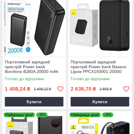
Портативний зарядний
Портативний зарядний
пристрій Power bank
пристрій Power bank Baseus
Borofone BJ80A 20000 mAh
Lipow PPCX150001 20000
(PD20W+22,5W/QC3.0)
mAh (20 W) Magnetic чорний,
Готово до відправки
Готово до відправки
чорний, повербанк для
акумулятор для гаджетів
смартфону
1 408,24
2 636,70
₴
₴
1 498,12 ₴
2 805 ₴
Купити
Купити
Найкраща ціна!
–6%
Найкраща ціна!
–6%