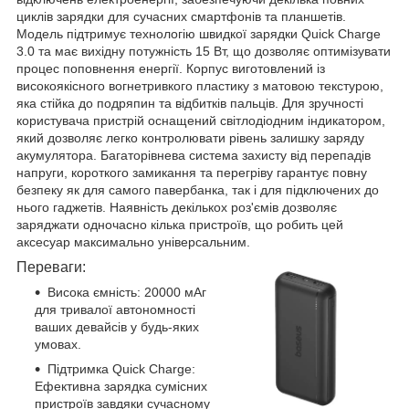
циклів зарядки для сучасних смартфонів та планшетів.
Модель підтримує технологію швидкої зарядки Quick Charge
3.0 та має вихідну потужність 15 Вт, що дозволяє оптимізувати
процес поповнення енергії. Корпус виготовлений із
високоякісного вогнетривкого пластику з матовою текстурою,
яка стійка до подряпин та відбитків пальців. Для зручності
користувача пристрій оснащений світлодіодним індикатором,
який дозволяє легко контролювати рівень залишку заряду
акумулятора. Багаторівнева система захисту від перепадів
напруги, короткого замикання та перегріву гарантує повну
безпеку як для самого павербанка, так і для підключених до
нього гаджетів. Наявність декількох роз'ємів дозволяє
заряджати одночасно кілька пристроїв, що робить цей
аксесуар максимально універсальним.
Переваги:
Висока ємність: 20000 мАг
для тривалої автономності
ваших девайсів у будь-яких
умовах.
Підтримка Quick Charge:
Ефективна зарядка сумісних
пристроїв завдяки сучасному