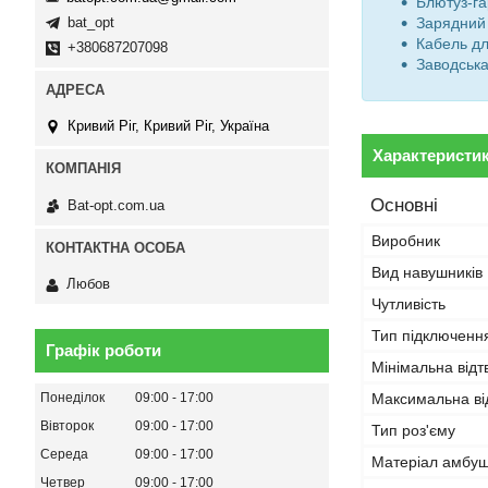
Блютуз-га
bat_opt
Зарядний
Кабель дл
+380687207098
Заводська
Кривий Ріг, Кривий Ріг, Україна
Характеристи
Основні
Bat-opt.com.ua
Виробник
Вид навушників
Любов
Чутливість
Тип підключенн
Графік роботи
Мінімальна від
Максимальна ві
Понеділок
09:00
17:00
Вівторок
09:00
17:00
Тип роз'єму
Середа
09:00
17:00
Матеріал амбу
Четвер
09:00
17:00