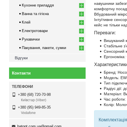
навушники забезп
Кухонне приладдя
комфортну посадк
Ванна та гігієна
Вбудований мікро
Інтуїтивне сенсо
Клей
кейс не тільки н
Електротовари
Переваги:
Рукавички
Вишуканий к
Стабільне з'
Пакування, пакети, сумки
Сенсорний к
Ергономіка: 
Відгуки
Характеристики
Бренд: Hoco
Контакти
Модель: EW
Тип підключе
Радіус дії: д
Матеріал: В
+380 (68) 720-70-98
Час роботи: 
Київстар (Viber)
Колір: Молоч
+380 (95) 949-85-35
Vodafone
Комплектація
batopt.com.ua@gmail.com