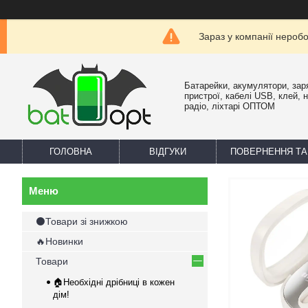
Зараз у компанії нероб
Батарейки, акумулятори, зар
пристрої, кабелі USB, клей, 
радіо, ліхтарі ОПТОМ
ГОЛОВНА
ВІДГУКИ
ПОВЕРНЕННЯ ТА
⚫Товари зі знижкою
🔥Новинки
Товари
🏠Необхідні дрібниці в кожен
дім!