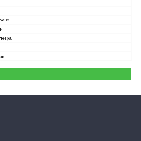
фону
и
плеєра
ий