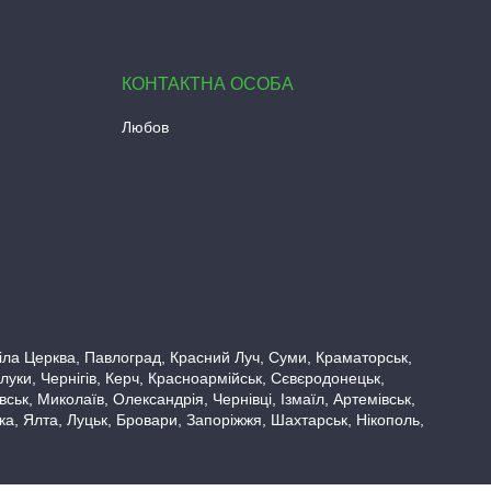
Любов
 Біла Церква, Павлоград, Красний Луч, Суми, Краматорськ,
луки, Чернігів, Керч, Красноармійськ, Сєвєродонецьк,
ьк, Миколаїв, Олександрія, Чернівці, Ізмаїл, Артемівськ,
вка, Ялта, Луцьк, Бровари, Запоріжжя, Шахтарськ, Нікополь,