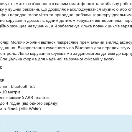
ечують миттєве з'єднання з вашим смартфоном та стабільну робот
у у вушній раковині, що дозволяє насолоджуватися музикою або спі
фон передає голос чітко та природно, роблячи гарнітуру ідеальн
рне керування дозволяє одним дотиком керувати відтворенням, пер
адійно захищає навушники, а й забезпечує кілька повних циклів заря
олір: Молочно-білий відтінок підкреслює преміальний вигляд аксес
єднання: Використання сучасного чіпа Bluetooth для передачі звуку 
онтроль: Легке керування функціями за допомогою дотиків до корпу
Спеціальна форма для надійної та зручної фіксації у вухах.
:
65
ння: Bluetooth 5.3
о 10 метрів
исокоякісний ABS-пластик
до 4 годин (від одного заряду)
но-білий (Milk White)
: