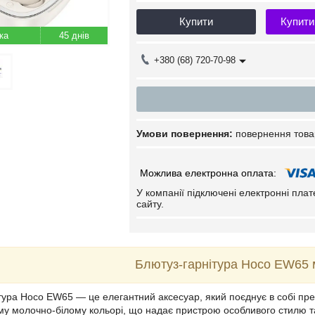
Купити
Купити
45 днів
+380 (68) 720-70-98
повернення това
У компанії підключені електронні пла
сайту.
Блютуз-гарнітура Hoco EW65 
тура Hoco EW65 — це елегантний аксесуар, який поєднує в собі прем
му молочно-білому кольорі, що надає пристрою особливого стилю та 