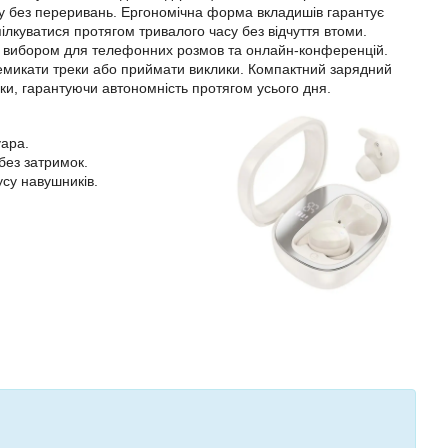
у без переривань. Ергономічна форма вкладишів гарантує
лкуватися протягом тривалого часу без відчуття втоми.
им вибором для телефонних розмов та онлайн-конференцій.
емикати треки або приймати виклики. Компактний зарядний
дки, гарантуючи автономність протягом усього дня.
уара.
без затримок.
су навушників.