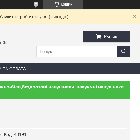
Кошик
ближчого робочого дня (сьогодні).
Кошик
5-35
А ТА ОПЛАТА
чно-біла,бездротові навушники, вакуумні навушники
б
Код:
48191