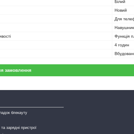
Білий
Новий
Для теле
Навушник
ивості
Функція 
4 годин
Вбудован
ля замовлення
падок блекауту
та зарядні пристрої