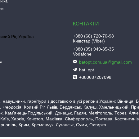
ніка
ри
+380 (68) 720-70-98
ривий Ріг, Україна
Київстар (Viber)
+380 (95) 949-85-35
Vodafone
ua
batopt.com.ua@gmail.com
bat_opt
+380687207098
 навушники, гарнітури з доставкою в усі регіони України: Вінниця,
 Феодосія, Кривий Ріг, Львів, Бердянськ, Калуш, Хмельницький, При
, Кам'янець-Подільський, Донецьк, Гадяч, Мелітополь, Торез, Алчевс
 Київ, Харків, Конотоп, Макіївка, Сімферополь, Полтава, Костянтині
рнопіль, Крим, Кременчук, Луганськ, Суми, Охтирка.