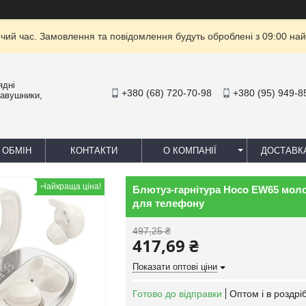
очий час. Замовлення та повідомлення будуть оброблені з 09:00 най
ядні
+380 (68) 720-70-98
+380 (95) 949-8
навушники,
 ОБМІН
КОНТАКТИ
О КОМПАНІЇ
ДОСТАВК
Найкраща ціна!
Блютуз-гарнітура Hoco EW65 моло
для телефону
497,25 ₴
417,69 ₴
Показати оптові ціни
Готово до відправки
Оптом і в роздрі