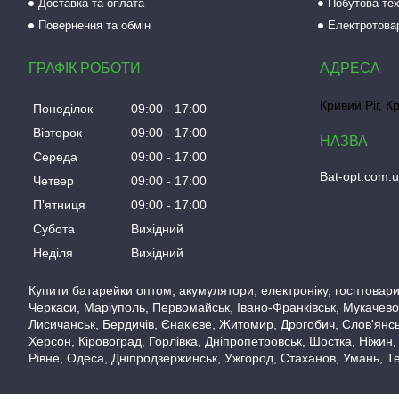
Доставка та оплата
Побутова тех
Повернення та обмін
Електротова
ГРАФІК РОБОТИ
Кривий Ріг, К
Понеділок
09:00
17:00
Вівторок
09:00
17:00
Середа
09:00
17:00
Bat-opt.com.
Четвер
09:00
17:00
Пʼятниця
09:00
17:00
Субота
Вихідний
Неділя
Вихідний
Купити батарейки оптом, акумулятори, електроніку, госптовари,
Черкаси, Маріуполь, Первомайськ, Івано-Франківськ, Мукачево,
Лисичанськ, Бердичів, Єнакієве, Житомир, Дрогобич, Слов'янськ
Херсон, Кіровоград, Горлівка, Дніпропетровськ, Шостка, Ніжин,
Рівне, Одеса, Дніпродзержинськ, Ужгород, Стаханов, Умань, Те