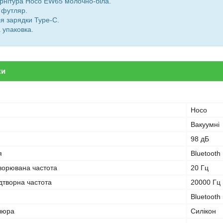
рнітура Hoco EW65 молочно-біла.
 футляр.
я зарядки Type-C.
 упаковка.
ки
Hoco
Вакуумні
98 дБ
я
Bluetooth
творювана частота
20 Гц
дтворна частота
20000 Гц
Bluetooth 
шюра
Силікон