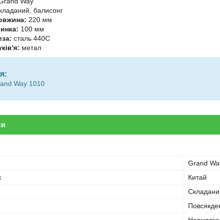
Grand Way
кладаний, балисонг
овжина:
220 мм
инка:
100 мм
еза:
сталь 440C
ків'я:
метал
я:
rand Way 1010
ки
Grand Wa
к
Китай
Складани
Повсякде