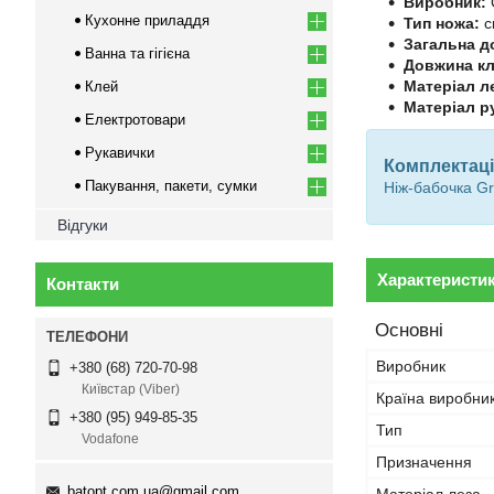
Виробник:
Кухонне приладдя
Тип ножа:
с
Загальна д
Ванна та гігієна
Довжина кл
Матеріал л
Клей
Матеріал ру
Електротовари
Рукавички
Комплектаці
Пакування, пакети, сумки
Ніж-бабочка G
Відгуки
Характеристи
Контакти
Основні
Виробник
+380 (68) 720-70-98
Київстар (Viber)
Країна виробни
+380 (95) 949-85-35
Тип
Vodafone
Призначення
batopt.com.ua@gmail.com