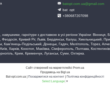
ua
batopt.com.ua@gmail.com
bat_opt
+380687207098
 навушники, гарнітури з доставкою в усі регіони України: Вінниця,
 Феодосія, Кривий Ріг, Львів, Бердянськ, Калуш, Хмельницький, При
, Кам'янець-Подільський, Донецьк, Гадяч, Мелітополь, Торез, Алчевс
 Київ, Харків, Конотоп, Макіївка, Сімферополь, Полтава, Костянтині
рнопіль, Крим, Кременчук, Луганськ, Суми, Охтирка.
Сайт створений на маркетплейсі
Prom.ua
Продавець на Bigl.ua
Bat-opt.com.ua |
Поскаржитися на контент
|
Політика конфіденційності
Select Language
▼