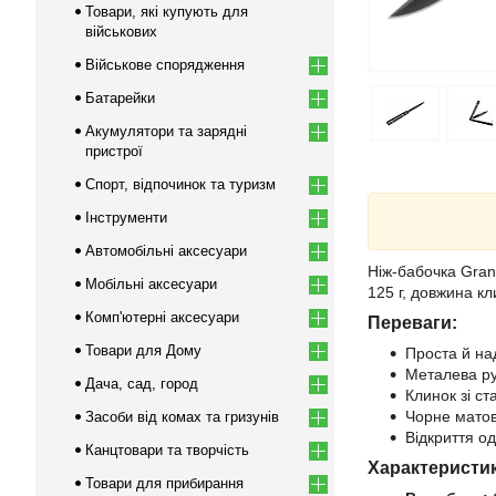
Товари, які купують для
військових
Військове спорядження
Батарейки
Акумулятори та зарядні
пристрої
Спорт, відпочинок та туризм
Інструменти
Автомобільні аксесуари
Ніж-бабочка Gran
Мобільні аксесуари
125 г, довжина к
Комп'ютерні аксесуари
Переваги:
Товари для Дому
Проста й над
Металева ру
Дача, сад, город
Клинок зі ст
Чорне матов
Засоби від комах та гризунів
Відкриття о
Канцтовари та творчість
Характеристи
Товари для прибирання