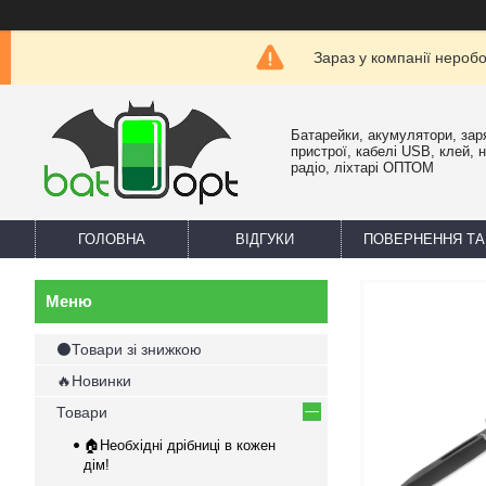
Зараз у компанії нероб
Батарейки, акумулятори, зар
пристрої, кабелі USB, клей, 
радіо, ліхтарі ОПТОМ
ГОЛОВНА
ВІДГУКИ
ПОВЕРНЕННЯ ТА
⚫Товари зі знижкою
🔥Новинки
Товари
🏠Необхідні дрібниці в кожен
дім!