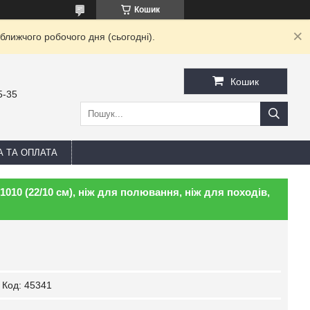
Кошик
ближчого робочого дня (сьогодні).
Кошик
5-35
А ТА ОПЛАТА
1010 (22/10 см), ніж для полювання, ніж для походів,
Код:
45341