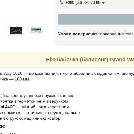
+380 (68) 720-70-98
повернення това
Ніж-бабочка (балисонг) Grand Way
d Way 1010 — це компактний, якісно зібраний складаний ніж, що ч
линка — 100 мм.
ійна конструкція без пружин і кнопок
коятка з геометричним візерунком
алі 440C — міцний і антикорозійний
е покриття — стильне та функціональне
днією рукою, надійний фіксатор
ки: