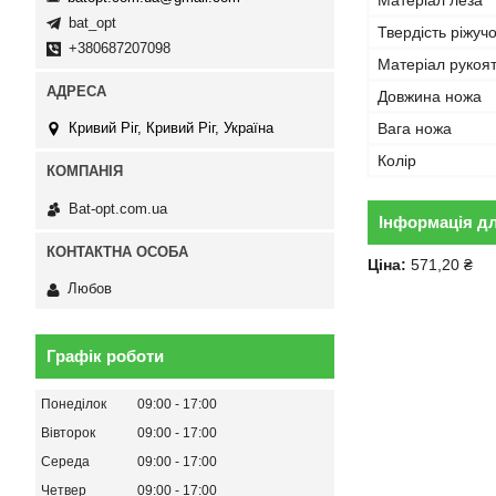
Матеріал леза
bat_opt
Твердість ріжуч
+380687207098
Матеріал рукоя
Довжина ножа
Вага ножа
Кривий Ріг, Кривий Ріг, Україна
Колір
Bat-opt.com.ua
Інформація д
Ціна:
571,20 ₴
Любов
Графік роботи
Понеділок
09:00
17:00
Вівторок
09:00
17:00
Середа
09:00
17:00
Четвер
09:00
17:00