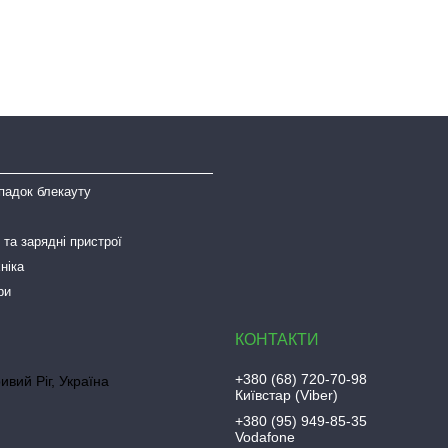
падок блекауту
та зарядні пристрої
ніка
ри
+380 (68) 720-70-98
ривий Ріг, Україна
Київстар (Viber)
+380 (95) 949-85-35
Vodafone