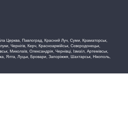
 Біла Церква, Павлоград, Красний Луч, Суми, Краматорськ,
луки, Чернігів, Керч, Красноармійськ, Сєвєродонецьк,
ьк, Миколаїв, Олександрія, Чернівці, Ізмаїл, Артемівськ,
вка, Ялта, Луцьк, Бровари, Запоріжжя, Шахтарськ, Нікополь,