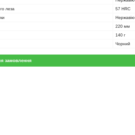
Нержавію
ого леза
57 HRC
тки
Нержавію
220 мм
140 г
Чорний
ля замовлення