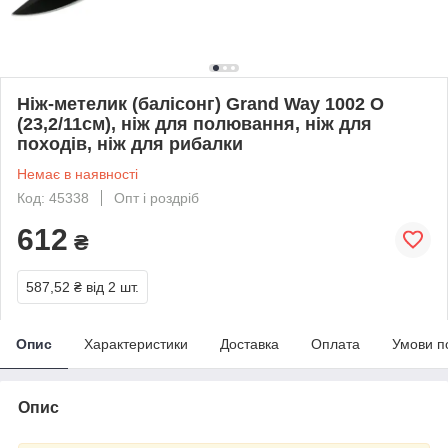
Ніж-метелик (балісонг) Grand Way 1002 О
(23,2/11см), ніж для полювання, ніж для
походів, ніж для рибалки
Немає в наявності
Код: 45338
Опт і роздріб
612
₴
587,52 ₴
від 2 шт.
Опис
Характеристики
Доставка
Оплата
Умови п
Опис