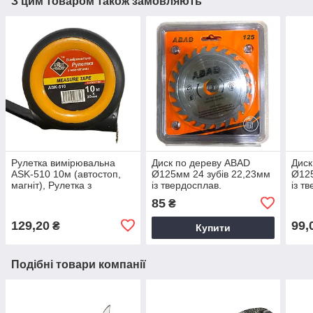
З цим товаром також замовляють
Рулетка вимірювальна
Диск по дереву ABAD
Диск
ASK-510 10м (автостоп,
Ø125мм 24 зубів 22,23мм
Ø125
магніт), Рулетка з
із твердосплав.
із т
автостопом, Рулетка з
напайками, Диск пильний
(кла
85
₴
магнітним зачепом
по дереву, Відрізний диск
дере
129,20
99,
₴
Купити
Подібні товари компанії