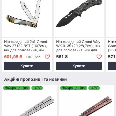
Ніж складаний 2в1 Grand
Ніж складаний Grand Way
Ніж-
Way 27152 BST (16/7см),
WK 0135 (20,2/8,7см), ніж
Gra
ніж для полювання, ніж
для полювання, ніж для
(23/
для походів, ніж для
походів, ніж для рибалки
для 
601,05
561
571
₴
₴
1 018,72 ₴
рибалки
похо
Купити
Купити
Акційні пропозиції та новинки
Найкраща ціна!
–42%
Найкраща ціна!
–42%