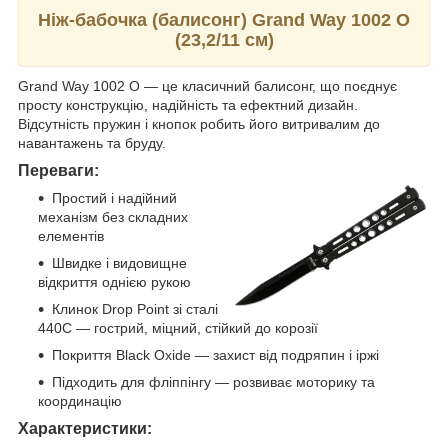
Ніж-бабочка (балисонг) Grand Way 1002 O
(23,2/11 см)
Grand Way 1002 O — це класичний балисонг, що поєднує
просту конструкцію, надійність та ефектний дизайн.
Відсутність пружин і кнопок робить його витривалим до
навантажень та бруду.
Переваги:
Простий і надійний
механізм без складних
елементів
Швидке і видовищне
відкриття однією рукою
Клинок Drop Point зі сталі
440C — гострий, міцний, стійкий до корозії
Покриття Black Oxide — захист від подряпин і іржі
Підходить для фліппінгу — розвиває моторику та
координацію
Характеристики: