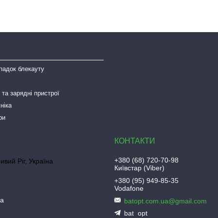
падок блекауту
та зарядні пристрої
ніка
ри
+380 (68) 720-70-98
ривий Ріг, Україна
Київстар (Viber)
+380 (95) 949-85-35
Vodafone
ua
batopt.com.ua@gmail.com
bat_opt