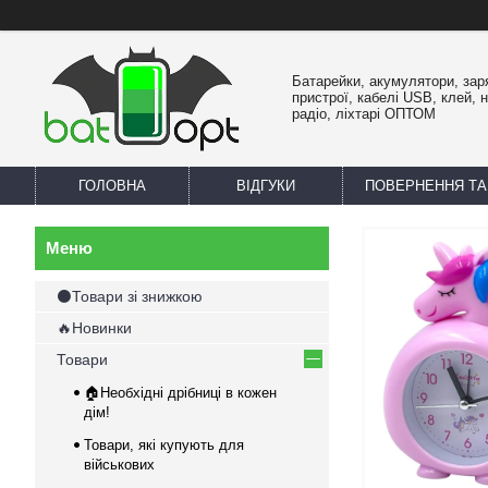
Батарейки, акумулятори, зар
пристрої, кабелі USB, клей, 
радіо, ліхтарі ОПТОМ
ГОЛОВНА
ВІДГУКИ
ПОВЕРНЕННЯ ТА
⚫Товари зі знижкою
🔥Новинки
Товари
🏠Необхідні дрібниці в кожен
дім!
Товари, які купують для
військових