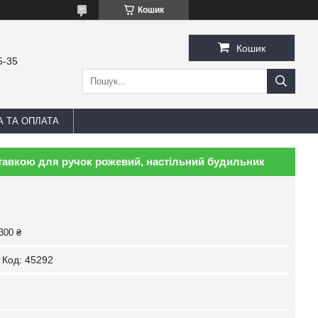
Кошик
Кошик
5-35
А ТА ОПЛАТА
ставкою для ручок рожевий, настільний будильник
300 ₴
Код:
45292