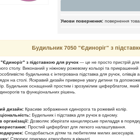
повернення това
Будильник 7050 "Єдиноріг" з підстав
"Єдиноріг" з підставкою для ручок
— це не просто пристрій для
чого столу. Виконаний у ніжному рожевому кольорі та прикрашений 
особливістю будильника є інтегрована підставка для ручок, олівців
ядок на столі. Яскравий дизайн приверне увагу дитини та допоможе 
ір. Будильник оснащений простим і зрозумілим циферблатом, який 
динорогів та функціональних рішень.
ий дизайн:
Красиве зображення єдинорога та рожевий колір.
ціональність:
Будильник і підставка для ручок в одному.
 організації:
Дозволяє зберігати канцелярське приладдя в порядку
икористання:
Простий циферблат для легкого налаштування.
подарунок:
Сподобається дітям та любителям милих аксесуарів.
шку:
Створює приємну атмосферу в кімнаті.