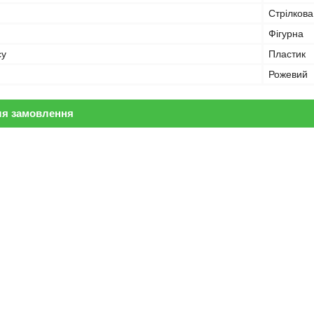
Стрілкова
Фігурна
су
Пластик
Рожевий
ля замовлення