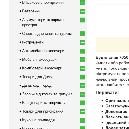
Військове спорядження
Батарейки
Акумулятори та зарядні
пристрої
Спорт, відпочинок та туризм
Інструменти
Автомобільні аксесуари
Будильник 7050 
Мобільні аксесуари
кімнати або робо
Комп'ютерні аксесуари
життя. Головною 
підтримувати пор
Товари для Дому
навчальний прост
якого любителя є
Дача, сад, город
Переваги:
Засоби від комах та гризунів
Оригінальн
Канцтовари та творчість
Багатофунк
Товари для прибирання
Допомагає в
Легкість в
Кухонне приладдя
Ідеальний 
Додає зати
Ванна та гігієна