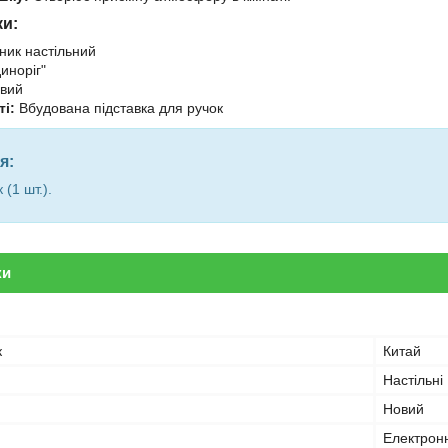
ки:
ик настільний
иноріг"
вий
і:
Вбудована підставка для ручок
я:
(1 шт.).
ки
к
Китай
Настільні
Новий
Електрон