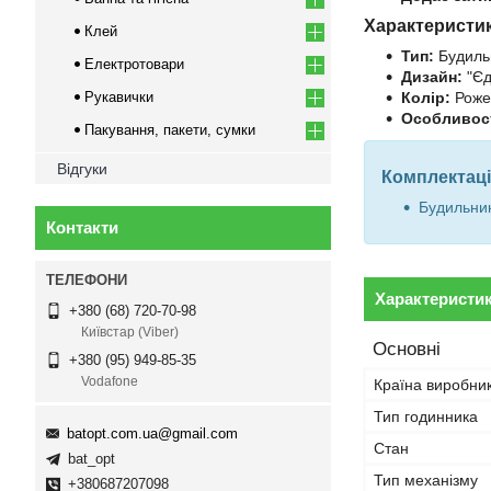
Характеристи
Клей
Тип:
Будильн
Електротовари
Дизайн:
"Єд
Рукавички
Колір:
Роже
Особливост
Пакування, пакети, сумки
Відгуки
Комплектаці
Будильник 
Контакти
Характеристи
+380 (68) 720-70-98
Київстар (Viber)
Основні
+380 (95) 949-85-35
Vodafone
Країна виробни
Тип годинника
batopt.com.ua@gmail.com
Стан
bat_opt
Тип механізму
+380687207098