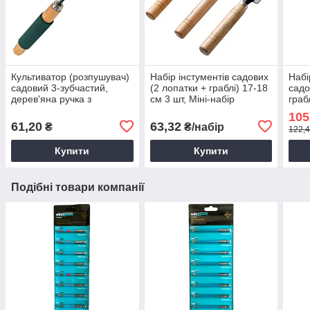
Культиватор (розпушувач)
Набір інстументів садових
Набі
садовий 3-зубчастий,
(2 лопатки + граблі) 17-18
садо
дерев'яна ручка з
см 3 шт, Міні-набір
граб
поролоном 36см
садових інструментів
плас
105
Інст
61,20
63,32
₴
₴/набір
122,4
Купити
Купити
Подібні товари компанії