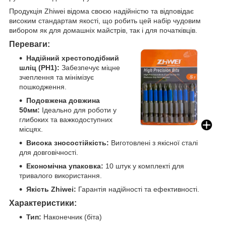
Продукція Zhiwei відома своєю надійністю та відповідає
високим стандартам якості, що робить цей набір чудовим
вибором як для домашніх майстрів, так і для початківців.
Переваги:
Надійний хрестоподібний
шліц (PH1):
Забезпечує міцне
зчеплення та мінімізує
пошкодження.
Подовжена довжина
50мм:
Ідеально для роботи у
глибоких та важкодоступних
місцях.
Висока зносостійкість:
Виготовлені з якісної сталі
для довговічності.
Економічна упаковка:
10 штук у комплекті для
тривалого використання.
Якість Zhiwei:
Гарантія надійності та ефективності.
Характеристики:
Тип:
Наконечник (біта)