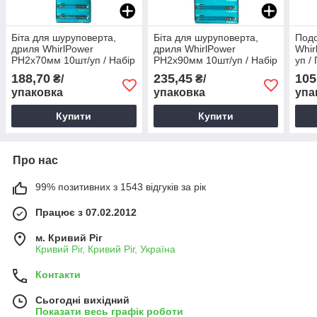
Біта для шуруповерта,
Біта для шуруповерта,
Подо
дриля WhirlPower
дриля WhirlPower
Whir
PH2х70мм 10шт/уп / Набір
PH2х90мм 10шт/уп / Набір
уп /
хрестоподібних біт для
хрестоподібних біт для
шуру
188,70
235,45
105
₴/
₴/
шуруповертів, дрилів
шуруповертів, дрилів
упаковка
упаковка
упа
Купити
Купити
Про нас
99% позитивних з 1543 відгуків за рік
Працює з 07.02.2012
м. Кривий Ріг
Кривий Ріг, Кривий Ріг, Україна
Контакти
Сьогодні вихідний
Показати весь графік роботи