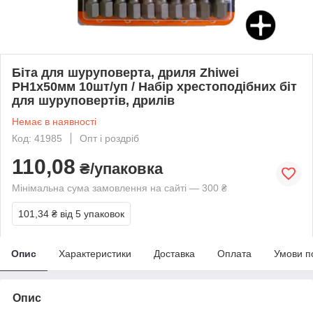
Біта для шуруповерта, дриля Zhiwei
PH1х50мм 10шт/уп / Набір хрестоподібних біт
для шуруповертів, дрилів
Немає в наявності
Код: 41985
Опт і роздріб
110,08
₴/упаковка
Мінімальна сума замовлення на сайті — 300 ₴
101,34 ₴
від 5 упаковок
Опис
Характеристики
Доставка
Оплата
Умови п
Опис