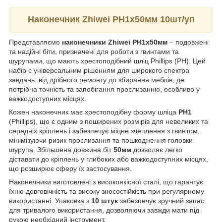
Наконечник Zhiwei PH1х50мм 10шт/уп
Представляємо
наконечники Zhiwei PH1х50мм
– подовжені
та надійні біти, призначені для роботи з гвинтами та
шурупами, що мають хрестоподібний шліц Phillips (PH). Цей
набір є універсальним рішенням для широкого спектра
завдань: від дрібного ремонту до збирання меблів, де
потрібна точність та запобігання прослизанню, особливо у
важкодоступних місцях.
Кожен наконечник має хрестоподібну форму шліца
PH1
(Phillips), що є одним з поширених розмірів для невеликих та
середніх кріплень і забезпечує міцне зчеплення з гвинтом,
мінімізуючи ризик прослизання та пошкодження головки
шурупа. Збільшена довжина біт
50мм
дозволяє легко
діставати до кріплень у глибоких або важкодоступних місцях,
що розширює сферу їх застосування.
Наконечники виготовлені з високоякісної сталі, що гарантує
їхню довговічність та високу зносостійкість при регулярному
використанні. Упаковка з
10 штук
забезпечує зручний запас
для тривалого використання, дозволяючи завжди мати під
рукою необхідний інструмент.