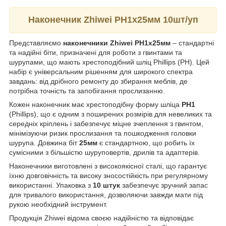
Наконечник Zhiwei PH1х25мм 10шт/уп
Представляємо
наконечники Zhiwei PH1х25мм
– стандартні
та надійні біти, призначені для роботи з гвинтами та
шурупами, що мають хрестоподібний шліц Phillips (PH). Цей
набір є універсальним рішенням для широкого спектра
завдань: від дрібного ремонту до збирання меблів, де
потрібна точність та запобігання прослизанню.
Кожен наконечник має хрестоподібну форму шліца
PH1
(Phillips), що є одним з поширених розмірів для невеликих та
середніх кріплень і забезпечує міцне зчеплення з гвинтом,
мінімізуючи ризик прослизання та пошкодження головки
шурупа. Довжина біт
25мм
є стандартною, що робить їх
сумісними з більшістю шуруповертів, дрилів та адаптерів.
Наконечники виготовлені з високоякісної сталі, що гарантує
їхню довговічність та високу зносостійкість при регулярному
використанні. Упаковка з
10 штук
забезпечує зручний запас
для тривалого використання, дозволяючи завжди мати під
рукою необхідний інструмент.
Продукція Zhiwei відома своєю надійністю та відповідає