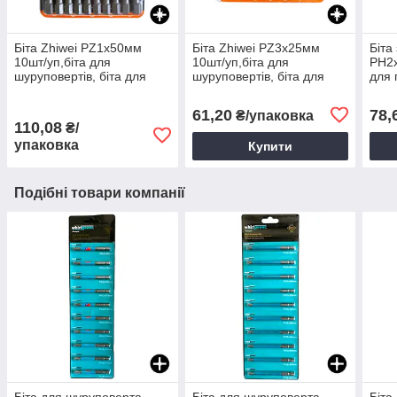
Біта Zhiwei PZ1х50мм
Біта Zhiwei PZ3х25мм
Біта
10шт/уп,біта для
10шт/уп,біта для
PH2х
шуруповертів, біта для
шуруповертів, біта для
для 
дрилей
дрилей
шур
61,20
78,
₴/упаковка
110,08
₴/
упаковка
Купити
Подібні товари компанії