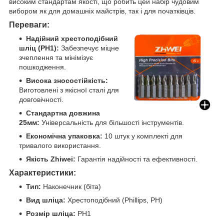
високим стандартам якості, що робить цей набір чудовим
вибором як для домашніх майстрів, так і для початківців.
Переваги:
Надійний хрестоподібний
шліц (PH1):
Забезпечує міцне
зчеплення та мінімізує
пошкодження.
Висока зносостійкість:
Виготовлені з якісної сталі для
довговічності.
Стандартна довжина
25мм:
Універсальність для більшості інструментів.
Економічна упаковка:
10 штук у комплекті для
тривалого використання.
Якість Zhiwei:
Гарантія надійності та ефективності.
Характеристики:
Тип:
Наконечник (біта)
Вид шліца:
Хрестоподібний (Phillips, PH)
Розмір шліца:
PH1