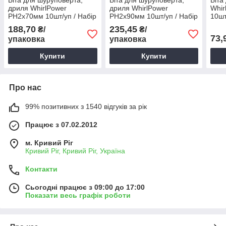
Біта для шуруповерта,
Біта для шуруповерта,
Біта
дриля WhirlPower
дриля WhirlPower
Whir
PH2х70мм 10шт/уп / Набір
PH2х90мм 10шт/уп / Набір
10шт
хрестоподібних біт для
хрестоподібних біт для
хрес
188,70
235,45
₴/
₴/
шуруповертів, дрилів
шуруповертів, дрилів
шуру
73,
упаковка
упаковка
Купити
Купити
Про нас
99% позитивних з 1540 відгуків за рік
Працює з 07.02.2012
м. Кривий Ріг
Кривий Ріг, Кривий Ріг, Україна
Контакти
Сьогодні працює з 09:00 до 17:00
Показати весь графік роботи