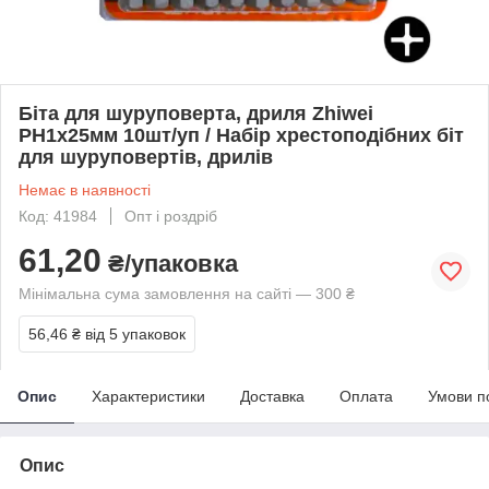
Біта для шуруповерта, дриля Zhiwei
PH1х25мм 10шт/уп / Набір хрестоподібних біт
для шуруповертів, дрилів
Немає в наявності
Код: 41984
Опт і роздріб
61,20
₴/упаковка
Мінімальна сума замовлення на сайті — 300 ₴
56,46 ₴
від 5 упаковок
Опис
Характеристики
Доставка
Оплата
Умови п
Опис