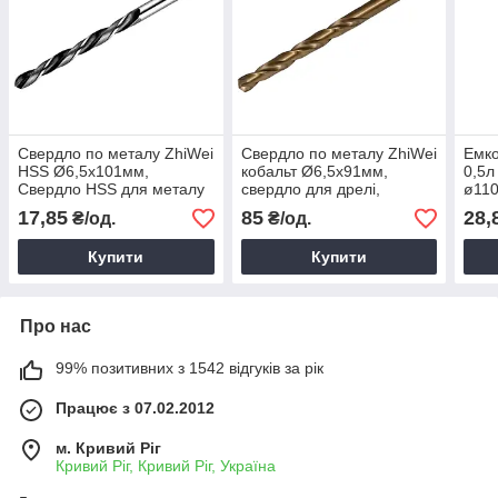
Свердло по металу ZhiWei
Свердло по металу ZhiWei
Емко
HSS Ø6,5х101мм,
кобальт Ø6,5х91мм,
0,5л
Свердло HSS для металу
свердло для дрелі,
ø110
свердло для работи по
для 
17,85
85
28,
₴/од.
₴/од.
металу
Купити
Купити
Про нас
99% позитивних з 1542 відгуків за рік
Працює з 07.02.2012
м. Кривий Ріг
Кривий Ріг, Кривий Ріг, Україна