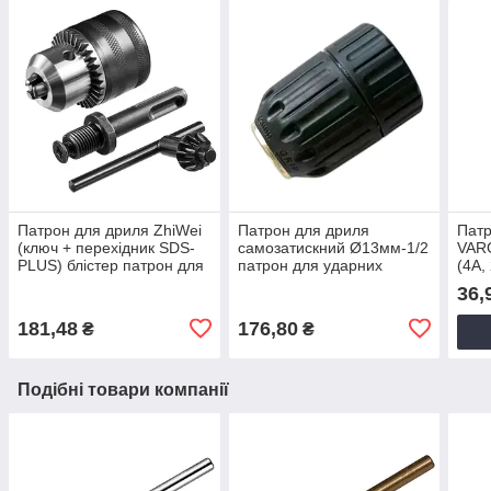
Патрон для дриля ZhiWei
Патрон для дриля
Патр
(ключ + перехідник SDS-
самозатискний Ø13мм-1/2
VARG
PLUS) блістер патрон для
патрон для ударних
(4A,
ударних дрилів, патрон
дрилів, патрон для
чорн
36,
для перфораторів
перфораторів
181,48
176,80
₴
₴
Подібні товари компанії