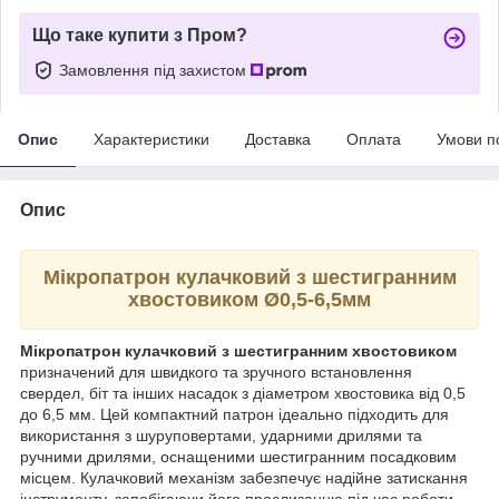
Що таке купити з Пром?
Замовлення під захистом
Опис
Характеристики
Доставка
Оплата
Умови п
Опис
Мікропатрон кулачковий з шестигранним
хвостовиком Ø0,5-6,5мм
Мікропатрон кулачковий з шестигранним хвостовиком
призначений для швидкого та зручного встановлення
свердел, біт та інших насадок з діаметром хвостовика від 0,5
до 6,5 мм. Цей компактний патрон ідеально підходить для
використання з шуруповертами, ударними дрилями та
ручними дрилями, оснащеними шестигранним посадковим
місцем. Кулачковий механізм забезпечує надійне затискання
інструменту, запобігаючи його прослизанню під час роботи.