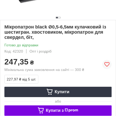
Мікропатрон black Ø0,5-6,5мм кулачковий із
шестигран. хвостовиком, мікропатрон для
свердел, біт,
Готово до відправки
Код: 42320
Опт і роздріб
247,35
₴
Мінімальна сума замовлення на сайті — 300 ₴
227,97 ₴
від 5 шт.
Купити
або
Купити з